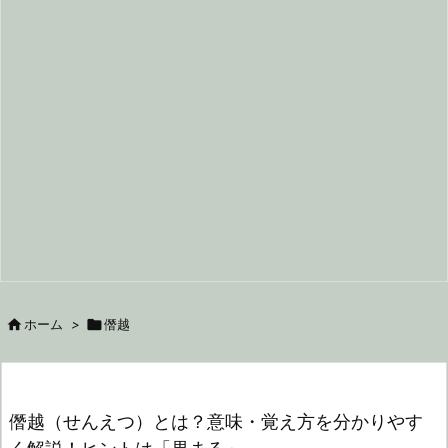

ホーム
>

僭越
僭越（せんえつ）とは？意味・覚え方を分かりやす