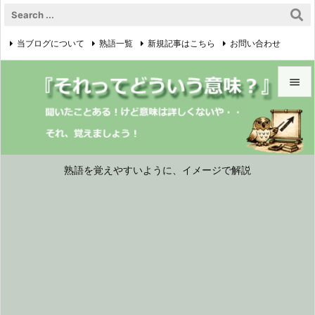
当ブログについて
熟語一覧
新規記事はこちら
お問い合わせ

プライバシーポリシー


メニュ

サイド
熟語を覚えやすいように、イメージで解説

前へ

次へ

検索