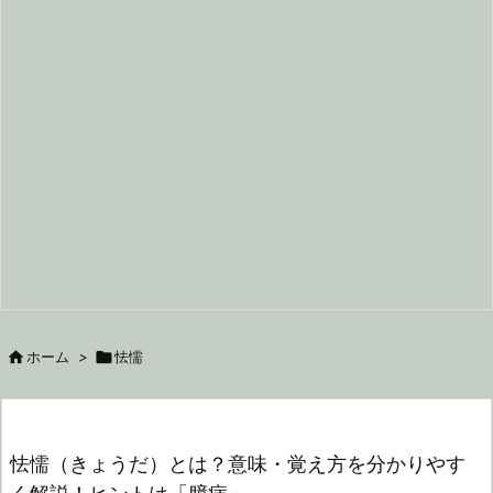

ホーム
>

怯懦
怯懦（きょうだ）とは？意味・覚え方を分かりやす