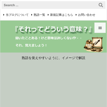
当ブログについて
熟語一覧
新規記事はこちら
お問い合わせ

プライバシーポリシー


メニュ

サイド
熟語を覚えやすいように、イメージで解説

前へ

次へ

検索