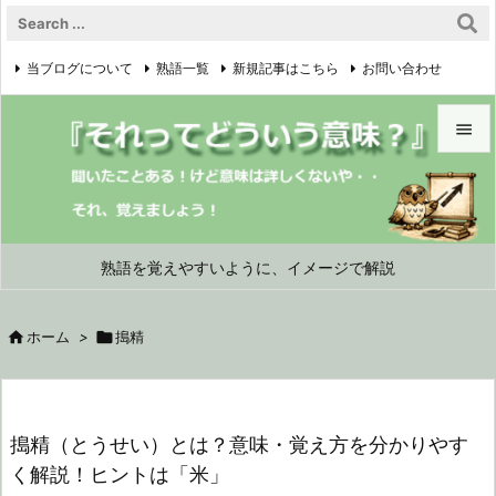
当ブログについて
熟語一覧
新規記事はこちら
お問い合わせ

プライバシーポリシー


メニュ

サイド
熟語を覚えやすいように、イメージで解説

前へ

ホーム
>

搗精

次へ

検索
搗精（とうせい）とは？意味・覚え方を分かりやす
く解説！ヒントは「米」