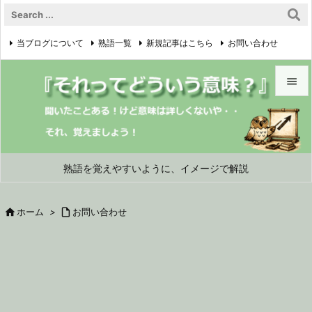
当ブログについて
熟語一覧
新規記事はこちら
お問い合わせ

プライバシーポリシー


メニュ

サイド
熟語を覚えやすいように、イメージで解説

前へ

ホーム
>

お問い合わせ

次へ

検索