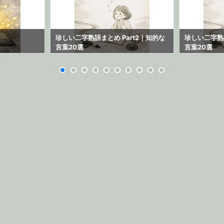
珍しい二字熟語まとめ Part2｜知的な
珍しい二字熟語
言葉20選
言葉20選