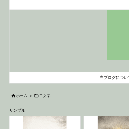
当ブログについ

ホーム
>

二文字
サンプル