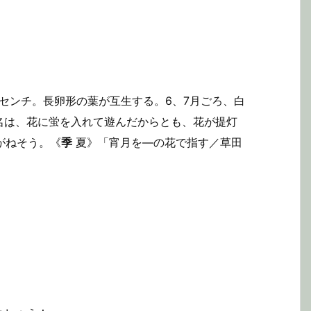
0センチ。長卵形の葉が互生する。6、7月ごろ、白
名は、花に蛍を入れて遊んだからとも、花が提灯
りがねそう。《
季
夏》「宵月を—の花で指す／草田