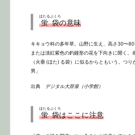
ほたるぶくろ
蛍袋
の意味
キキョウ科の多年草。山野に生え、高さ30〜8
または淡紅紫色の釣鐘形の花を下向きに開く。
（火垂 (ほた) る袋）に似るからともいう。つ
男」
出典
デジタル大辞泉（小学館）
ほたるぶくろ
蛍袋
はここに注意