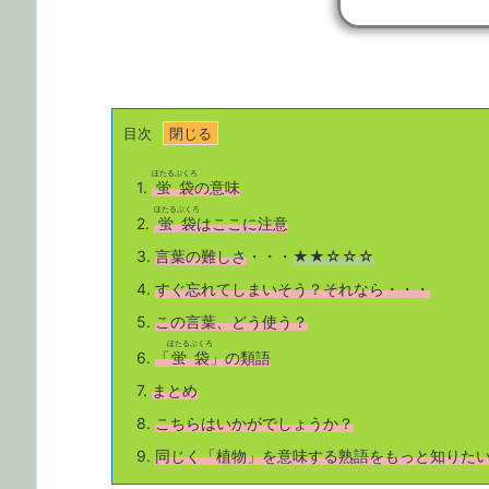
目次
ほたるぶくろ
1.
蛍袋
の意味
ほたるぶくろ
2.
蛍袋
はここに注意
3.
言葉の難しさ
・・・
★★☆☆☆
4.
すぐ忘れてしまいそう？それなら・・・
5.
この言葉、どう使う？
ほたるぶくろ
6.
「
蛍袋
」の類語
7.
まとめ
8.
こちら
はいかがでしょうか？
9.
同じく「植物」を意味する熟語をもっと知りた