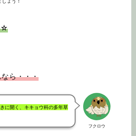
ましょう！
☆☆
れなら・・・
きに開く、キキョウ科の多年草
フクロウ