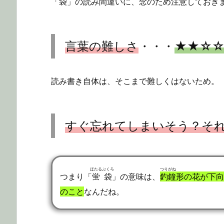
「袋」の読み間違いに、念のため注意しておき
言葉の難しさ
・・・
★★☆
読み書き自体は、そこまで難しくはないため。
すぐ忘れてしまいそう？そ
ほたるぶくろ
つりがね
つまり「
蛍袋
」の意味は、
釣鐘
形の花が下向
のこと
なんだね。