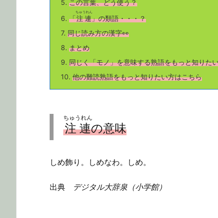
5.
この言葉、どう使う？
ちゅうれん
6.
「
注連
」の類語
・・・？
7.
同じ読み方の漢字👀
8.
まとめ
9.
同じく「モノ」を意味する熟語をもっと知りた
10.
他の難読熟語をもっと知りたい方はこちら
ちゅうれん
注連
の意味
しめ飾り。しめなわ。しめ。
出典
デジタル大辞泉（小学館）