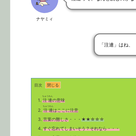
ナヤミィ
「注連」はね、
目次
ちゅうれん
1.
注連
の意味
ちゅうれん
2.
注連
はここに注意
3.
言葉の難しさ
・・・
★★☆☆☆
4.
すぐ忘れてしまいそう？それなら・・・