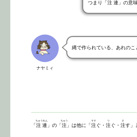
つまり「
注連
」の意
縄で作られている、あれのこ
ナヤミィ
ちゅうれん
ちゅう
そそ
つ
さ
「
注連
」の「
注
」は他に「
注
ぐ・
注
ぐ・
注
す」