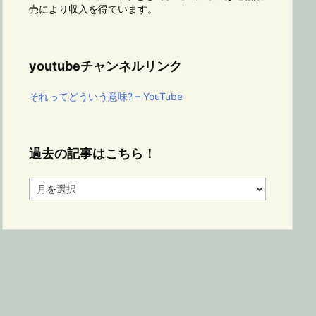
売により収入を得ています。
youtubeチャンネルリンク
それってどういう意味? – YouTube
過去の記事はこちら！
過
去
の
記
事
は
こ
ち
ら！