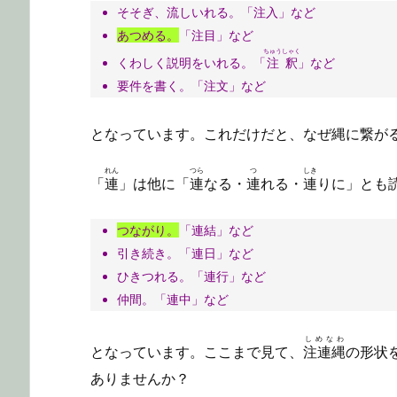
そそぎ、流しいれる。「注入」など
あつめる。
「注目」など
ちゅうしゃく
くわしく説明をいれる。「
注釈
」など
要件を書く。「注文」など
となっています。これだけだと、なぜ縄に繋が
れん
つら
つ
しき
「
連
」は他に「
連
なる・
連
れる・
連
りに」とも
つながり。
「連結」など
引き続き。「連日」など
ひきつれる。「連行」など
仲間。「連中」など
しめなわ
となっています。ここまで見て、
注連縄
の形状
ありませんか？