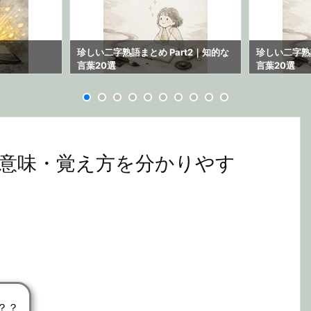
珍しい二字熟語まとめ Part2｜知的な
珍しい二字熟語
言葉20選
言葉20選
意味・覚え方を分かりやす
？？