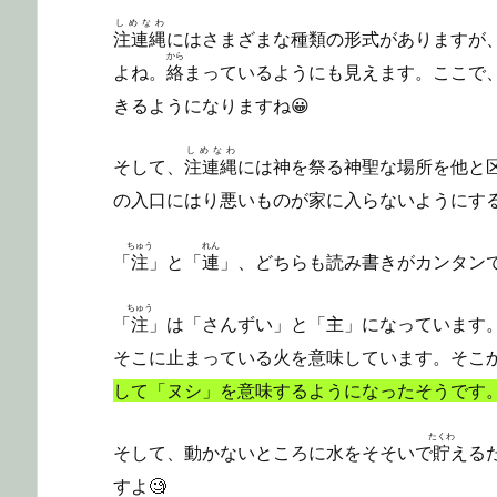
しめなわ
注連縄
にはさまざまな種類の形式がありますが
から
よね。
絡
まっているようにも見えます。ここで
きるようになりますね😀
しめなわ
そして、
注連縄
には神を祭る神聖な場所を他と
の入口にはり悪いものが家に入らないようにす
ちゅう
れん
「
注
」と「
連
」、どちらも読み書きがカンタンで
ちゅう
「
注
」は「さんずい」と「主」になっています
そこに止まっている火を意味しています。そこ
して「ヌシ」を意味するようになったそうです
たくわ
そして、動かないところに水をそそいで
貯
える
すよ🧐