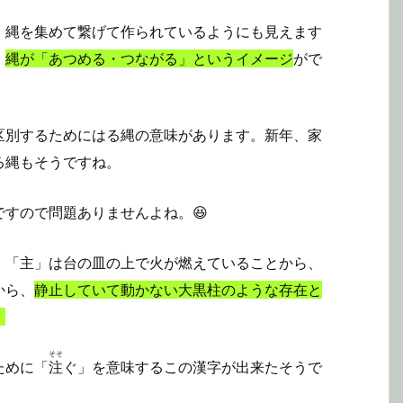
、縄を集めて繋げて作られているようにも見えます
、
縄が「あつめる・つながる」というイメージ
がで
区別するためにはる縄の意味があります。新年、家
る縄もそうですね。
すので問題ありませんよね。😆
。「主」は台の皿の上で火が燃えていることから、
から、
静止していて動かない大黒柱のような存在と
。
そそ
ために「
注
ぐ」を意味するこの漢字が出来たそうで