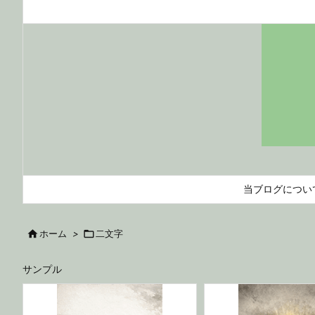
当ブログについ

ホーム
>

二文字
サンプル