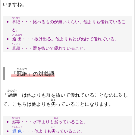
いますね。
たくぜつ
卓絶
・・・比べるものが無いくらい、他よりも優れているこ
と。
いっしゅつ
逸出
・・・抜け出る。他よりもとびぬけて優れている。
たくえつ
卓越
・・・群を抜いて優れていること。
かんぜつ
「
冠絶
」の対義語
かんぜつ
「
冠絶
」は他よりも群を抜いて優れていることなのに対し
おと
て、こちらは他よりも
劣
っていることになります。
れっとう
おと
劣等
・・・水準よりも
劣
っていること。
そんしょく
おと
遜色
・・・他よりも
劣
っていること。