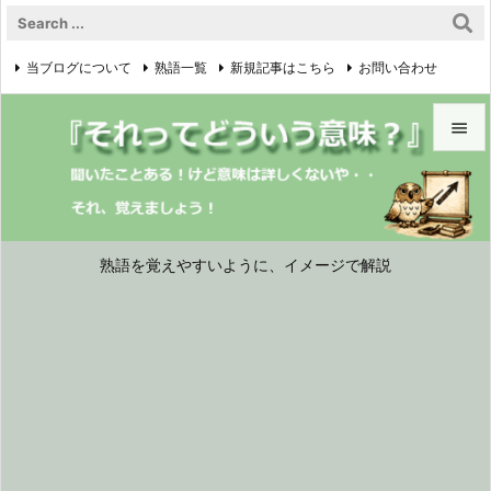
当ブログについて
熟語一覧
新規記事はこちら
お問い合わせ

プライバシーポリシー


メニュ

サイド
熟語を覚えやすいように、イメージで解説

前へ

次へ

検索