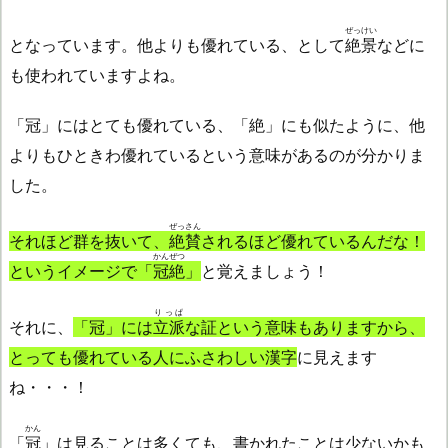
ぜっけい
となっています。他よりも優れている、として
絶景
などに
も使われていますよね。
「冠」にはとても優れている、「絶」にも似たように、他
よりもひときわ優れているという意味があるのが分かりま
した。
ぜっさん
それほど群を抜いて、
絶賛
されるほど優れているんだな！
かんぜつ
というイメージで「
冠絶
」
と覚えましょう！
りっぱ
それに、
「冠」には
立派
な証という意味もありますから、
とっても優れている人にふさわしい漢字
に見えます
ね・・・！
かん
「
冠
」は見ることは多くても、書かれたことは少ないかも