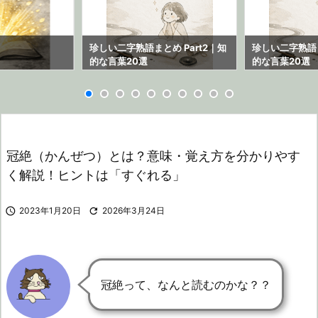
ら
珍しい二字熟語まとめ Part2｜知
珍しい二字熟語ま
的な言葉20選
的な言葉20選
冠絶（かんぜつ）とは？意味・覚え方を分かりやす
く解説！ヒントは「すぐれる」

2023年1月20日

2026年3月24日
冠絶って、なんと読むのかな？？