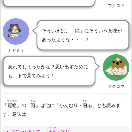
フクロウ
そういえば、「絶」にそういう意味が
あったような・・・？
ナヤミィ
忘れてしまったかな？思い出すために
も、下で見てみよう！
フクロウ
かんぜつ
かん
かむ
「
冠絶
」の「
冠
」は他に「かんむり・
冠
る」とも読みま
す。意味は、
おうかん
頭にかぶるもの。「
王冠
」など