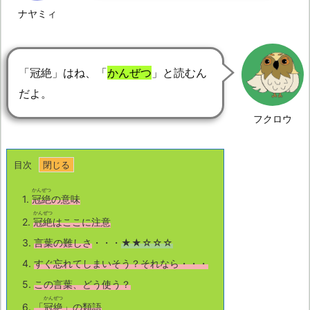
ナヤミィ
「冠絶」はね、「
かんぜつ
」と読むん
だよ。
フクロウ
目次
かんぜつ
1.
冠絶
の意味
かんぜつ
2.
冠絶
はここに注意
3.
言葉の難しさ
・・・
★★☆☆☆
4.
すぐ忘れてしまいそう？それなら・・・
5.
この言葉、どう使う？
かんぜつ
6.
「
冠絶
」の類語