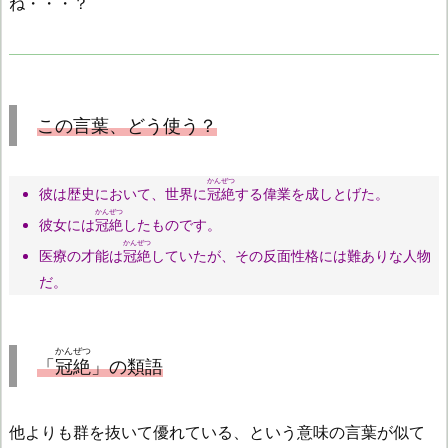
ね・・・？
この言葉、どう使う？
かんぜつ
彼は歴史において、世界に
冠絶
する偉業を成しとげた。
かんぜつ
彼女には
冠絶
したものです。
かんぜつ
医療の才能は
冠絶
していたが、その反面性格には難ありな人物
だ。
かんぜつ
「
冠絶
」の類語
他よりも群を抜いて優れている、という意味の言葉が似て