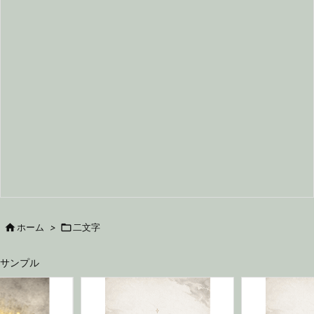

ホーム
>

二文字
サンプル