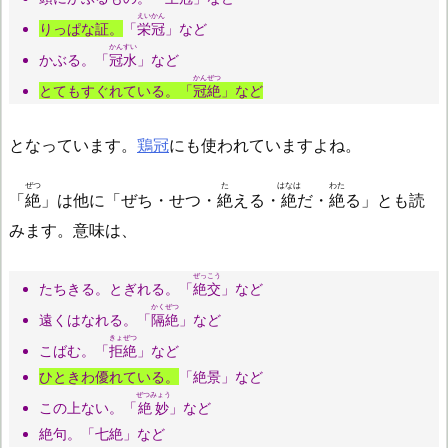
えいかん
りっぱな証。
「
栄冠
」など
かんすい
かぶる。「
冠水
」など
かんぜつ
とてもすぐれている。「
冠絶
」など
となっています。
鶏冠
にも使われていますよね。
ぜつ
た
はなは
わた
「
絶
」は他に「ぜち・せつ・
絶
える・
絶
だ・
絶
る」とも読
みます。意味は、
ぜっこう
たちきる。とぎれる。「
絶交
」など
かくぜつ
遠くはなれる。「
隔絶
」など
きょぜつ
こばむ。「
拒絶
」など
ひときわ優れている。
「絶景」など
ぜつみょう
この上ない。「
絶妙
」など
絶句。「七絶」など