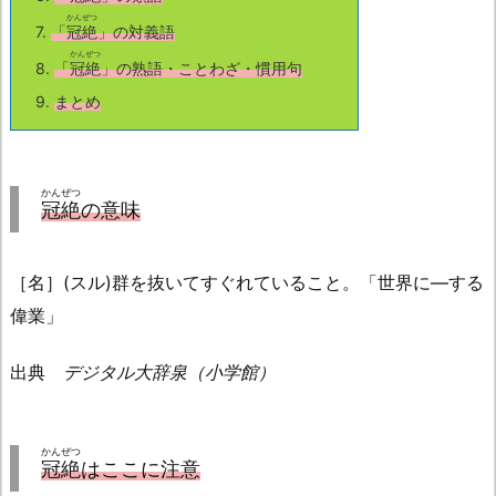
かんぜつ
7.
「
冠絶
」の対義語
かんぜつ
8.
「
冠絶
」の熟語・ことわざ・慣用句
9.
まとめ
かんぜつ
冠絶
の意味
［名］(スル)群を抜いてすぐれていること。「世界に―する
偉業」
出典
デジタル大辞泉（小学館）
かんぜつ
冠絶
はここに注意