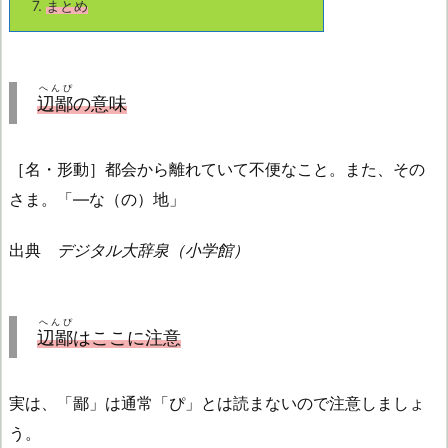
7.
まとめ
へんぴ
辺鄙
の意味
［名・形動］都会から離れていて不便なこと。また、その
さま。「—な（の）地」
出典
デジタル大辞泉（小学館）
へんぴ
辺鄙
はここに注意
実は、「鄙」は通常「ぴ」とは読まないので注意しましょ
う。