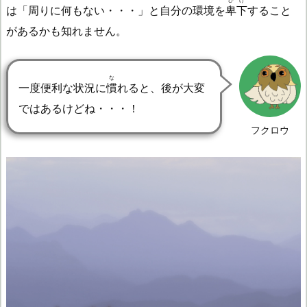
ひげ
は「周りに何もない・・・」と自分の環境を
卑下
すること
があるかも知れません。
な
一度便利な状況に
慣
れると、後が大変
ではあるけどね・・・！
フクロウ