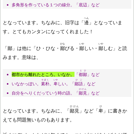
多角形を作っている１つの線分。「底辺」など
へん
となっています。ちなみに、旧字は「
邊
」となっていま
す。とてもカンタンになってくれました！
ひな
いや
いや
「鄙」は他に「ひ・ひな・
鄙
びる・
鄙
しい・
鄙
しむ」と読
みます。意味は、
とひ
都市から離れたところ。いなか。
「
都鄙
」など
そぼく
いや
ひご
いなかっぽい。
素朴
。
卑
しい。「
鄙語
」など
ひけん
自分をへりくだっていう時の語。「
鄙見
」など
ひけん
ひ
となっています。ちなみに、「
鄙見
」など「
卑
」に書きか
えても問題無いものもあります。