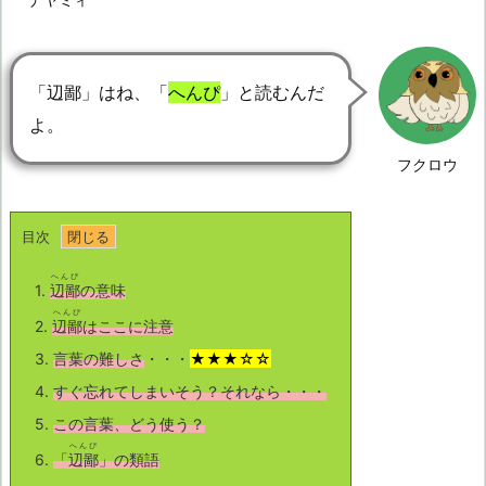
「辺鄙」はね、「
へんぴ
」と読むんだ
よ。
フクロウ
目次
へんぴ
1.
辺鄙
の意味
へんぴ
2.
辺鄙
はここに注意
3.
言葉の難しさ
・・・
★★★☆☆
4.
すぐ忘れてしまいそう？それなら・・・
5.
この言葉、どう使う？
へんぴ
6.
「
辺鄙
」の類語