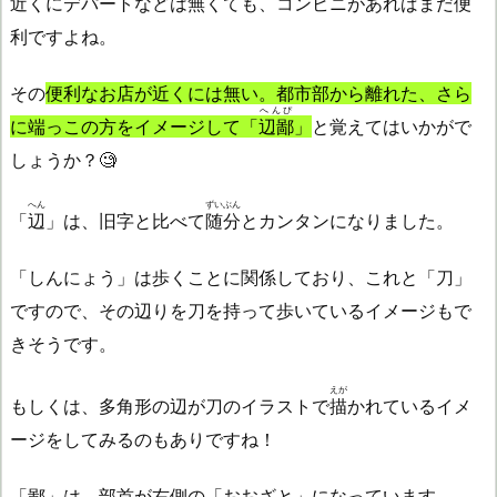
近くにデパートなどは無くても、コンビニがあればまだ便
利ですよね。
その
便利なお店が近くには無い。都市部から離れた、さら
へんぴ
に端っこの方をイメージして「
辺鄙
」
と覚えてはいかがで
しょうか？🧐
へん
ずいぶん
「
辺
」は、旧字と比べて
随分
とカンタンになりました。
「しんにょう」は歩くことに関係しており、これと「刀」
ですので、その辺りを刀を持って歩いているイメージもで
きそうです。
えが
もしくは、多角形の辺が刀のイラストで
描
かれているイメ
ージをしてみるのもありですね！
「鄙」は、部首が右側の「おおざと」になっています。