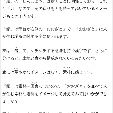
「
辺
」の「しんにょう」は歩くことに関係しており、これ
と「刀」なので、その辺りを刀を持って歩いているイメー
ジもできそうです。
「鄙」は部首が右側の「おおざと」で、「おおざと」は人
が住む場所に関する字に使われます。
ひ
左は「
啚
」で、ケチケチする意味を持つ漢字です。さらに
分けると、土地と倉から構成されているみたいです。
はな
そぼく
倉には
華
やかなイメージはなく、
素朴
に感じます。
いなか
「鄙」は素朴＝
田舎
っぽいので、「おおざと」を並べて人
が住む素朴な場所をイメージして覚えてみてはいかがでし
ょうか？