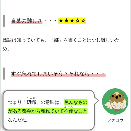
言葉の難しさ
・・・
★★★☆☆
熟語は知っていても、「鄙」を書くことは少し難しいた
め。
すぐ忘れてしまいそう？それなら・・・
へんぴ
つまり「
辺鄙
」の意味は、
色んなもの
ふべん
がある都会から離れていて
不便
なこと
なんだね。
フクロウ