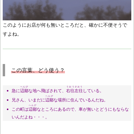
このようにお店が何も無いところだと、確かに不便そうで
すよね。
この言葉、どう使う？
へんぴ
うおうさおう
急に
辺鄙
な地へ飛ばされて、
右往左往
している。
へんぴ
兄さん、いまだに
辺鄙
な場所に住んでいるんだね。
へんぴ
この町は
辺鄙
なところにあるので、車が無いとどうにもならな
いんだよね・・・。