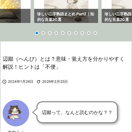
ら
珍しい二字熟語まとめ Part2｜知
珍しい二字熟語ま
的な言葉20選
的な言葉20選
辺鄙（へんぴ）とは？意味・覚え方を分かりやすく
解説！ヒントは「不便」

2024年1月26日

2026年3月25日
辺鄙って、なんと読むのかな？？
ナヤミィ