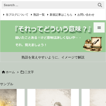
当ブログについて
熟語一覧
新規記事はこちら
お問い合わせ

プライバシーポリシー


メニュ

サイド
熟語を覚えやすいように、イメージで解説

前へ

ホーム
>

二文字

次へ
サンプル

検索