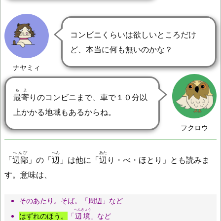
コンビニくらいは欲しいところだけ
ど、本当に何も無いのかな？
ナヤミィ
もよ
最寄
りのコンビニまで、車で１０分以
上かかる地域もあるからね。
フクロウ
へんぴ
へん
あた
「
辺鄙
」の「
辺
」は他に「
辺
り・べ・ほとり」とも読みま
す。意味は、
そのあたり。そば。「周辺」など
へんきょう
はずれのほう。
「
辺境
」など