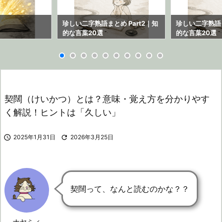
ら
珍しい二字熟語まとめ Part2｜知
珍しい二字熟語ま
的な言葉20選
的な言葉20選
契闊（けいかつ）とは？意味・覚え方を分かりやす
く解説！ヒントは「久しい」

2025年1月31日

2026年3月25日
契闊って、なんと読むのかな？？
ナヤミィ