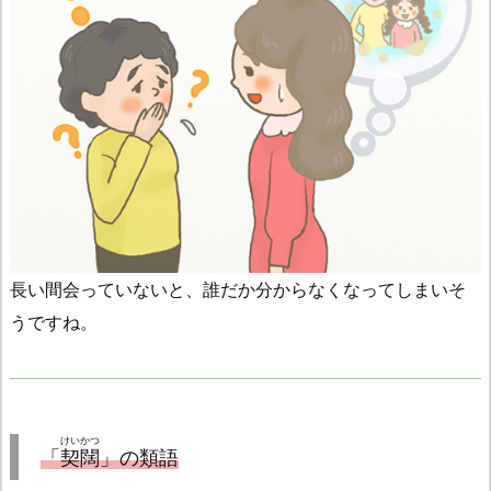
長い間会っていないと、誰だか分からなくなってしまいそ
うですね。
けいかつ
「
契闊
」の類語