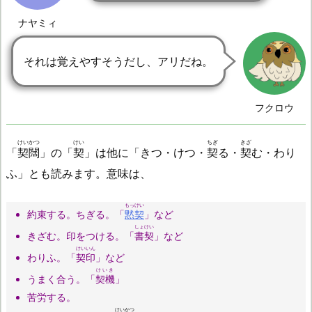
ナヤミィ
それは覚えやすそうだし、アリだね。
フクロウ
けいかつ
けい
ちぎ
きざ
「
契闊
」の「
契
」は他に「きつ・けつ・
契
る・
契
む・わり
ふ」とも読みます。意味は、
もっけい
約束する。ちぎる。「
黙契
」など
しょけい
きざむ。印をつける。「
書契
」など
けいいん
わりふ。「
契印
」など
けいき
うまく合う。「
契機
」
苦労する。
けいかつ