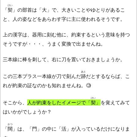
けい
「
契
」の部首は「大」で、大きいことやゆとりがあるこ
と、人の姿などをあらわす字に主に使われるそうです。
上の漢字は、器用に刻む他に、約束するという意味を持つ
そうですが・・・、うまく変換で出ませんね。
三本線に棒を刺して、右に刀を置いておきましょうか。
あと
この三本プラス一本線が刀で刻んだ
跡
だとするならば、こ
れが約束の証なのかも知れませんね。🧐
けい
そこから、
人が約束をしたイメージで「
契
」
を覚えてみて
はいかがでしょうか？
かつ
「
闊
」は、「門」の中に「活」が入っているだけになりま