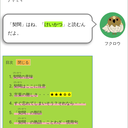
「契闊」はね、「
けいかつ
」と読むん
だよ。
フクロウ
目次
けいかつ
1.
契闊
の意味
けいかつ
2.
契闊
はここに注意
3.
言葉の難しさ
・・・
★★★☆☆
4.
すぐ忘れてしまいそう？それなら・・・
けいかつ
5.
「
契闊
」の類語
けいかつ
6.
「
契闊
」の熟語・ことわざ・慣用句