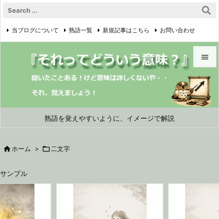
当ブログについて
熟語一覧
新規記事はこちら
お問い合わせ

プライバシーポリシー


メニュ

サイド
熟語を覚えやすいように、イメージで解説

前へ

ホーム
>

二文字

次へ
サンプル

検索