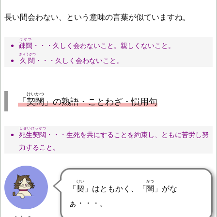
長い間会わない、という意味の言葉が似ていますね。
そかつ
疎闊
・・・久しく会わないこと。親しくないこと。
きゅうかつ
久闊
・・・久しく会わないこと。
けいかつ
「
契闊
」の熟語・ことわざ・慣用句
しせいけっかつ
死生契闊
・・・生死を共にすることを約束し、ともに苦労し努
力すること。
けい
かつ
「
契
」はともかく、「
闊
」がな
ぁ・・・。