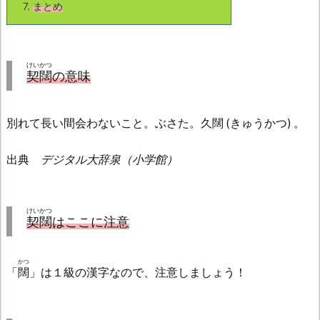
7.
まとめ
けいかつ
契闊
の意味
別れて長い間会わないこと。ぶさた。久闊 (きゅうかつ) 。
出典
デジタル大辞泉（小学館）
けいかつ
契闊
はここに注意
かつ
「
闊
」は１級の漢字なので、注意しましょう！