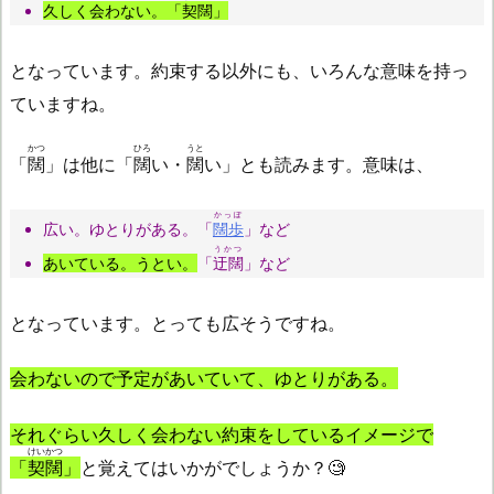
久しく会わない。「
契闊
」
となっています。約束する以外にも、いろんな意味を持っ
ていますね。
かつ
ひろ
うと
「
闊
」は他に「
闊
い・
闊
い」とも読みます。意味は、
かっぽ
広い。ゆとりがある。「
闊歩
」など
うかつ
あいている。うとい。
「
迂闊
」など
となっています。とっても広そうですね。
会わないので予定があいていて、ゆとりがある。
それぐらい久しく会わない約束をしているイメージで
けいかつ
「
契闊
」
と覚えてはいかがでしょうか？🧐