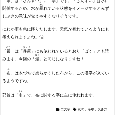
「
瀑
」は「さんずい」に「
暴
」です。「さんずい」は水に
あば
関係するため、水が
暴
れている状態をイメージするとみず
しぶきの意味が覚えやすくなりそうです。
にわか雨も急に降りだします。天気が暴れているようにも
考えられますよね。🤔
ぼう
ばくろ
「
暴
」は「
暴露
」にも使われているとおり「ばく」とも読
ばく
みます。今回の「
瀑
」と同じになりますね！
ふ
「
布
」は木づちで柔らかくした布から、この漢字が来てい
るようですね。
きん
部首は「
巾
」で、布に関する字に主に使われます。

二文字

意味
,
瀑布
,
読み方