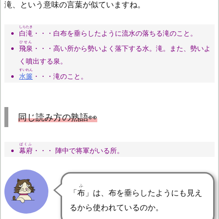
滝、という意味の言葉が似ていますね。
しらたき
白滝
・・・白布を垂らしたように流水の落ちる滝のこと。
ひせん
飛泉
・・・高い所から勢いよく落下する水。滝。また、勢いよ
く噴出する泉。
すいれん
水簾
・・・滝のこと。
同じ読み方の熟語👀
ばくふ
幕府
・・・ 陣中で将軍がいる所。
ふ
「
布
」は、布を垂らしたようにも見え
るから使われているのか。