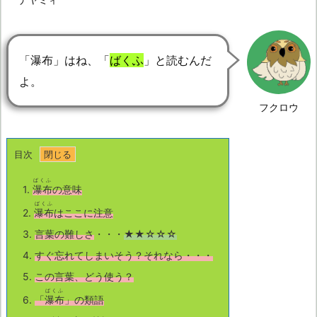
「瀑布」はね、「
ばくふ
」と読むんだ
よ。
フクロウ
目次
ばくふ
1.
瀑布
の意味
ばくふ
2.
瀑布
はここに注意
3.
言葉の難しさ
・・・
★★☆☆☆
4.
すぐ忘れてしまいそう？それなら・・・
5.
この言葉、どう使う？
ばくふ
6.
「
瀑布
」の類語