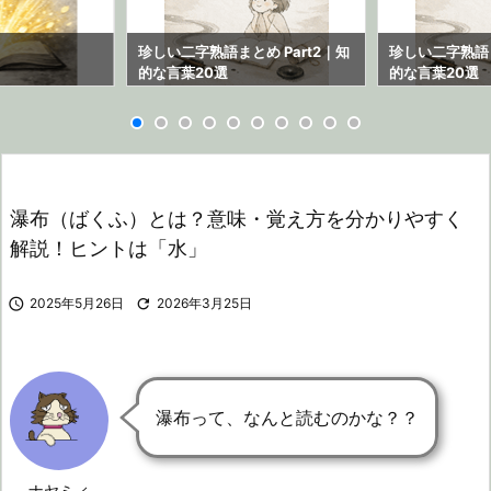
ら
珍しい二字熟語まとめ Part2｜知
珍しい二字熟語ま
的な言葉20選
的な言葉20選
瀑布（ばくふ）とは？意味・覚え方を分かりやすく
解説！ヒントは「水」

2025年5月26日

2026年3月25日
瀑布って、なんと読むのかな？？
ナヤミィ