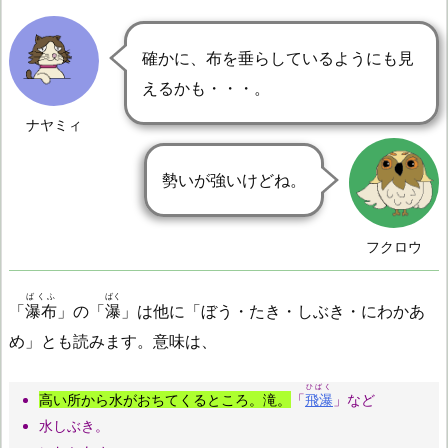
確かに、布を垂らしているようにも見
えるかも・・・。
ナヤミィ
勢いが強いけどね。
フクロウ
ばくふ
ばく
「
瀑布
」の「
瀑
」は他に「ぼう・たき・しぶき・にわかあ
め」とも読みます。意味は、
ひばく
高い所から水がおちてくるところ。滝。
「
飛瀑
」など
水しぶき。