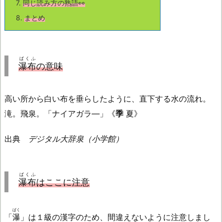
7.
同じ読み方の熟語👀
8.
まとめ
ばくふ
瀑布
の意味
高い所から白い布を垂らしたように、直下する水の流れ。
滝。飛泉。「ナイアガラ—」《
季
夏》
出典
デジタル大辞泉（小学館）
ばくふ
瀑布
はここに注意
ばく
「
瀑
」は１級の漢字のため、間違えないように注意しまし