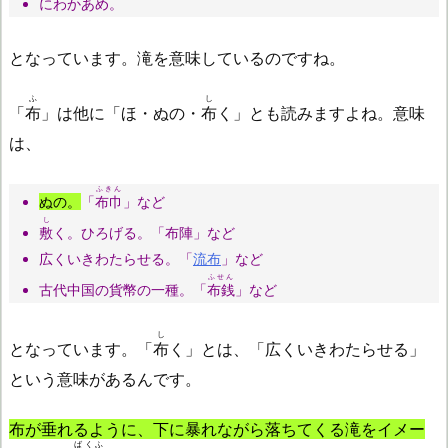
にわかあめ。
となっています。滝を意味しているのですね。
ふ
し
「
布
」は他に「ほ・ぬの・
布
く」とも読みますよね。意味
は、
ふきん
ぬの。
「
布巾
」など
し
敷
く。ひろげる。「布陣」など
広くいきわたらせる。「
流布
」など
ふせん
古代中国の貨幣の一種。「
布銭
」など
し
となっています。「
布
く」とは、「広くいきわたらせる」
という意味があるんです。
布が垂れるように、下に暴れながら落ちてくる滝をイメー
ばくふ