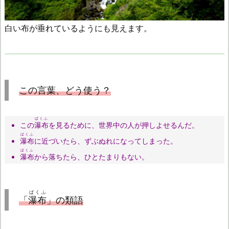
白い布が垂れているようにも見えます。
この言葉、どう使う？
ばくふ
この
瀑布
を見るために、世界中の人が押しよせるんだ。
ばくふ
瀑布
に近づいたら、ずぶぬれになってしまった。
ばくふ
瀑布
から落ちたら、ひとたまりもない。
ばくふ
「
瀑布
」の類語