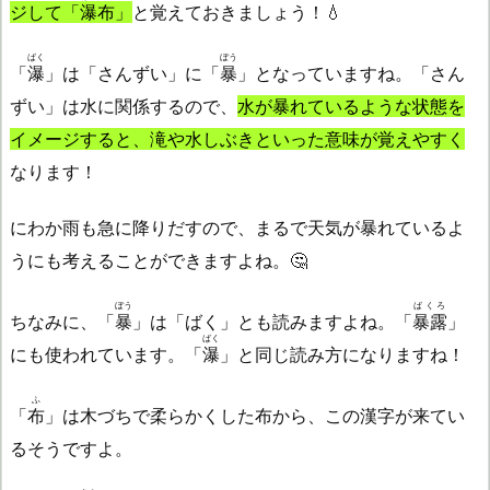
ジして「
瀑布
」
と覚えておきましょう！💧
ばく
ぼう
「
瀑
」は「さんずい」に「
暴
」となっていますね。「さん
ずい」は水に関係するので、
水が暴れているような状態を
イメージすると、滝や水しぶきといった意味が覚えやすく
なります！
にわか雨も急に降りだすので、まるで天気が暴れているよ
うにも考えることができますよね。🤔
ぼう
ばくろ
ちなみに、「
暴
」は「ばく」とも読みますよね。「
暴露
」
ばく
にも使われています。「
瀑
」と同じ読み方になりますね！
ふ
「
布
」は木づちで柔らかくした布から、この漢字が来てい
るそうですよ。