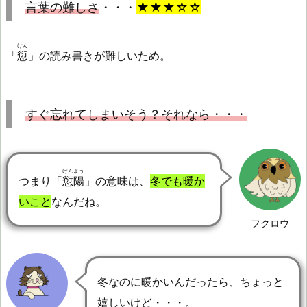
言葉の難しさ
・・・
★★★☆☆
けん
「
愆
」の読み書きが難しいため。
すぐ忘れてしまいそう？それなら・・・
けんよう
つまり「
愆陽
」の意味は、
冬でも暖か
いこと
なんだね。
フクロウ
冬なのに暖かいんだったら、ちょっと
嬉しいけど・・・。