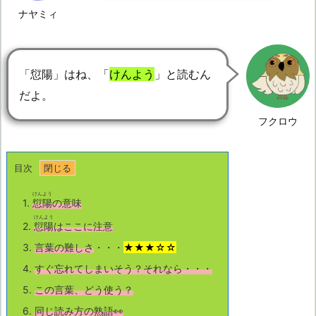
ナヤミィ
「愆陽」はね、「
けんよう
」と読むん
だよ。
フクロウ
目次
けんよう
1.
愆陽
の意味
けんよう
2.
愆陽
はここに注意
3.
言葉の難しさ
・・・
★★★☆☆
4.
すぐ忘れてしまいそう？それなら・・・
5.
この言葉、どう使う？
6.
同じ読み方の熟語👀