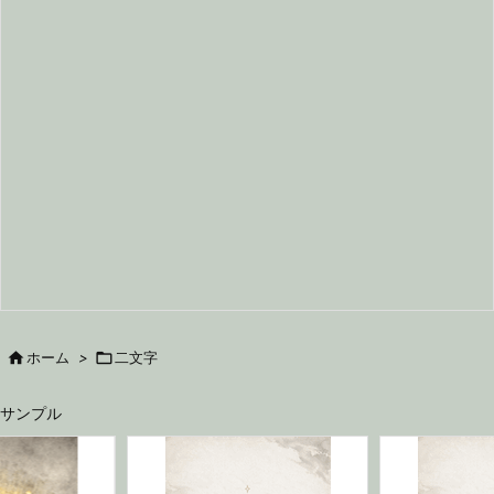

ホーム
>

二文字
サンプル