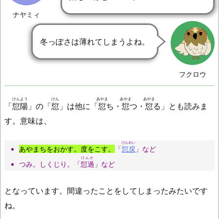
ナヤミィ
冬っぽさは薄れてしまうよね。
フクロウ
けんよう
けん
あやま
あやま
あやま
「
愆陽
」の「
愆
」は他に「
愆
ち・
愆
つ・
愆
る」とも読みま
す。意味は、
けんれい
あやまちをおかす。度をこす。
「
愆戻
」など
けんか
つみ。しくじり。「
愆過
」など
となっています。間違ったことをしてしまったみたいです
ね。