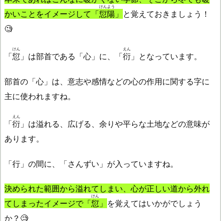
けんよう
かいことをイメージして「
愆陽
」
と覚えておきましょう！
🧐
けん
えん
「
愆
」は部首である「心」に、「
衍
」となっています。
部首の「心」は、意志や感情などの心の作用に関する字に
主に使われますね。
えん
「
衍
」は溢れる、広げる、余りや平らな土地などの意味が
あります。
「行」の間に、「さんずい」が入っていますね。
決められた範囲から溢れてしまい、心が正しい道から外れ
けん
てしまったイメージで「
愆
」
を覚えてはいかがでしょう
か？🧐