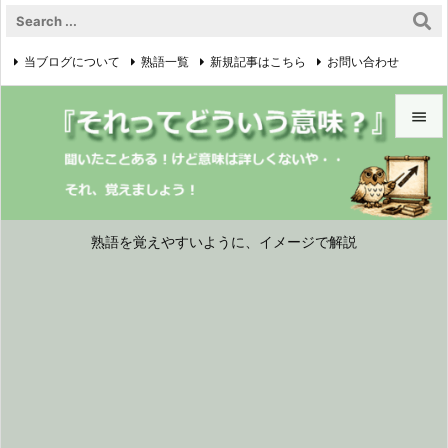
当ブログについて
熟語一覧
新規記事はこちら
お問い合わせ

プライバシーポリシー


メニュ

サイド
熟語を覚えやすいように、イメージで解説

前へ

次へ

検索