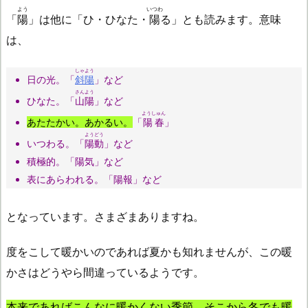
よう
いつわ
「
陽
」は他に「ひ・ひなた・
陽
る」とも読みます。意味
は、
しゃよう
日の光。「
斜陽
」など
さんよう
ひなた。「
山陽
」など
ようしゅん
あたたかい。あかるい。
「
陽春
」
ようどう
いつわる。「
陽動
」など
積極的。「陽気」など
表にあらわれる。「陽報」など
となっています。さまざまありますね。
度をこして暖かいのであれば夏かも知れませんが、この暖
かさはどうやら間違っているようです。
本来であればこんなに暖かくない季節、そこから冬でも暖