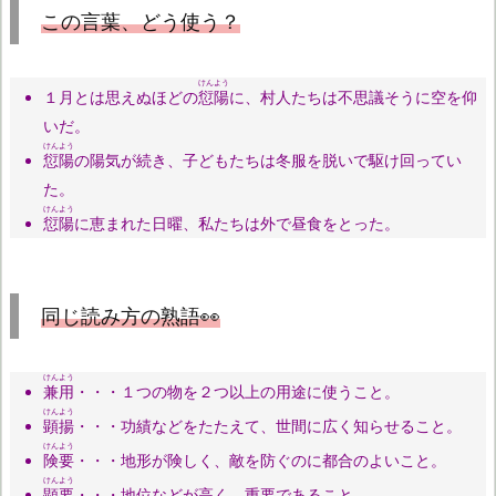
この言葉、どう使う？
けんよう
１月とは思えぬほどの
愆陽
に、村人たちは不思議そうに空を仰
いだ。
けんよう
愆陽
の陽気が続き、子どもたちは冬服を脱いで駆け回ってい
た。
けんよう
愆陽
に恵まれた日曜、私たちは外で昼食をとった。
同じ読み方の熟語👀
けんよう
兼用
・・・１つの物を２つ以上の用途に使うこと。
けんよう
顕揚
・・・功績などをたたえて、世間に広く知らせること。
けんよう
険要
・・・地形が険しく、敵を防ぐのに都合のよいこと。
けんよう
顕要
・・・地位などが高く、重要であること。