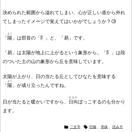
決められた範囲から溢れてしまい、心が正しい道から外れ
てしまったイメージで覚えてはいかがでしょうか？🧐
よう
「
陽
」は部首の「阝」と、「易」です。
「易」は太陽が地上に上がるという象形から。「阝」は段
のついた土の山の象形から丘を意味しています。
太陽が上がり、日の当たる丘としてひなたを意味する
よう
「
陽
」が成り立ったんですね。
ひなた
日が当たると暖かいですから、
日向
ぼっこするのも分かり
ます。

二文字

愆陽
,
意味
,
読み方