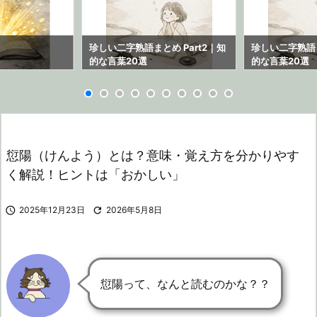
ら
珍しい二字熟語まとめ Part2｜知
珍しい二字熟語ま
的な言葉20選
的な言葉20選
愆陽（けんよう）とは？意味・覚え方を分かりやす
く解説！ヒントは「おかしい」

2025年12月23日

2026年5月8日
愆陽って、なんと読むのかな？？