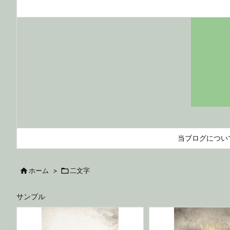
当ブログについ

ホーム
>

二文字
サンプル