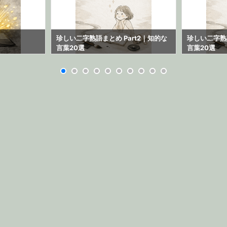
珍しい二字熟語まとめ Part2｜知的な
珍しい二字熟語
言葉20選
言葉20選