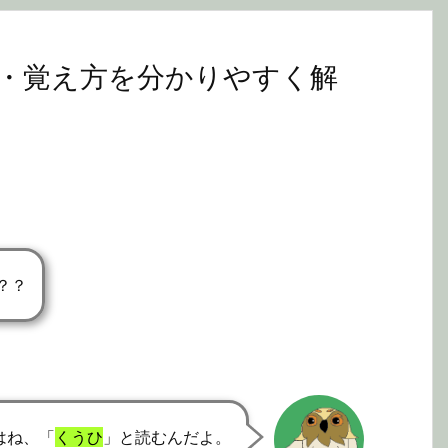
・覚え方を分かりやすく解
？？
はね、「
くうひ
」と読むんだよ。