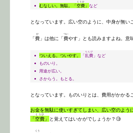
くうひ
むなしい。無駄。「
空費
」
など
となっています。広い空のように、中身が無い
ひ
つい
「
費
」は他に「
費
やす」とも読みますよね。意
らんぴ
ついえる。ついやす。
「
乱費
」など
ものいり。
用途が広い。
さからう。もとる。
となっています。ものいりとは、費用がかかる
お金を無駄に使いすぎてしまい、広い空のよう
くうひ
「
空費
」
と覚えてはいかがでしょうか？🧐
くう