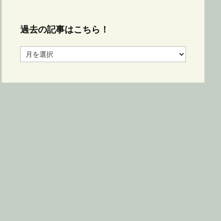
過去の記事はこちら！
過
去
の
記
事
は
こ
ち
ら！