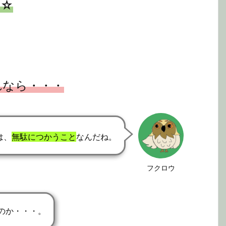
☆☆
れなら・・・
は、
無駄につかうこと
なんだね。
フクロウ
のか・・・。