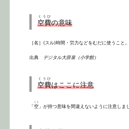
くうひ
空費
の意味
［名］(スル)時間・労力などをむだに使うこと
出典
デジタル大辞泉（小学館）
くうひ
空費
はここに注意
くう
「
空
」が持つ意味を間違えないように注意しま