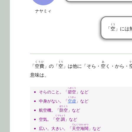
ナヤミィ
くう
「
空
」には
くうひ
くう
あ
う
「
空費
」の「
空
」は他に「そら・
空
く・から・
意味は、
へきくう
そらのこと。「
碧空
」など
くうきょ
中身がない。「
空虚
」など
ぼうくう
航空機。「
防空
」など
くうちょう
空気。「
空調
」など
てんくうかいかつ
広い。大きい。「
天空海闊
」など