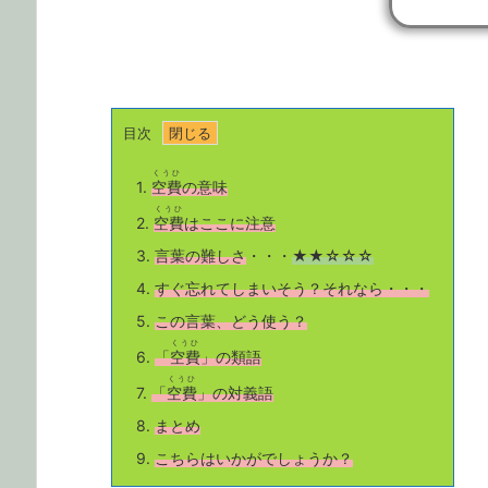
目次
くうひ
1.
空費
の意味
くうひ
2.
空費
はここに注意
3.
言葉の難しさ
・・・
★★☆☆☆
4.
すぐ忘れてしまいそう？それなら・・・
5.
この言葉、どう使う？
くうひ
6.
「
空費
」の類語
くうひ
7.
「
空費
」の対義語
8.
まとめ
9.
こちら
はいかがでしょうか？