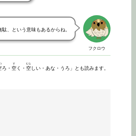
無駄、という意味もあるからね。
フクロウ
つ
す
むな
空
ろ・
空
く・
空
しい・あな・うろ」とも読みます。