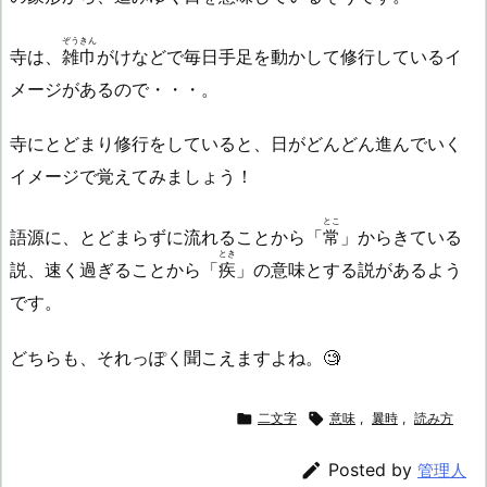
ぞうきん
寺は、
雑巾
がけなどで毎日手足を動かして修行しているイ
メージがあるので・・・。
寺にとどまり修行をしていると、日がどんどん進んでいく
イメージで覚えてみましょう！
とこ
語源に、とどまらずに流れることから「
常
」からきている
とき
説、速く過ぎることから「
疾
」の意味とする説があるよう
です。
どちらも、それっぽく聞こえますよね。🧐

二文字

意味
,
曩時
,
読み方

Posted by
管理人