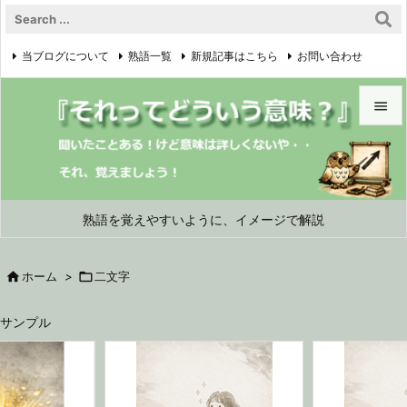
当ブログについて
熟語一覧
新規記事はこちら
お問い合わせ

プライバシーポリシー


メニュ

サイド
熟語を覚えやすいように、イメージで解説

前へ

ホーム
>

二文字

次へ
サンプル

検索