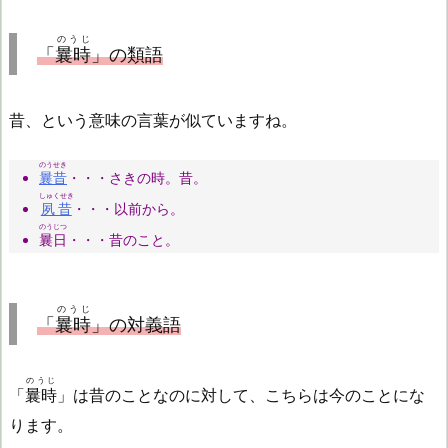
のうじ
「
曩時
」の類語
昔、という意味の言葉が似ていますね。
のうせき
曩昔
・・・さきの時。昔。
しゅくせき
夙昔
・・・以前から。
のうじつ
曩日
・・・昔のこと。
のうじ
「
曩時
」の対義語
のうじ
「
曩時
」は昔のことなのに対して、こちらは今のことにな
ります。