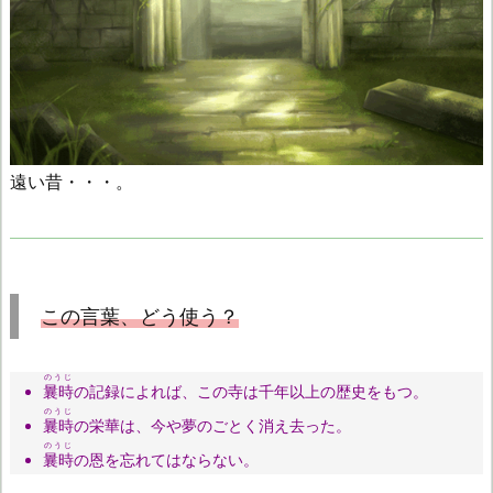
遠い昔・・・。
この言葉、どう使う？
のうじ
曩時
の記録によれば、この寺は千年以上の歴史をもつ。
のうじ
曩時
の栄華は、今や夢のごとく消え去った。
のうじ
曩時
の恩を忘れてはならない。