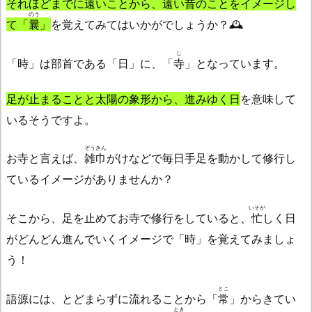
それほどまでに遠いことから、遠い昔のことをイメージし
のう
て「
曩
」
を覚えてみてはいかがでしょうか？🕰️
じ
「時」は部首である「日」に、「
寺
」となっています。
足が止まることと太陽の象形から、進みゆく日
を意味して
いるそうですよ。
ぞうきん
お寺と言えば、
雑巾
がけなどで毎日手足を動かして修行し
ているイメージがありませんか？
いそが
そこから、足を止めてお寺で修行をしていると、
忙
しく日
がどんどん進んでいくイメージで「時」を覚えてみましょ
う！
とこ
語源には、とどまらずに流れることから「
常
」からきてい
とき