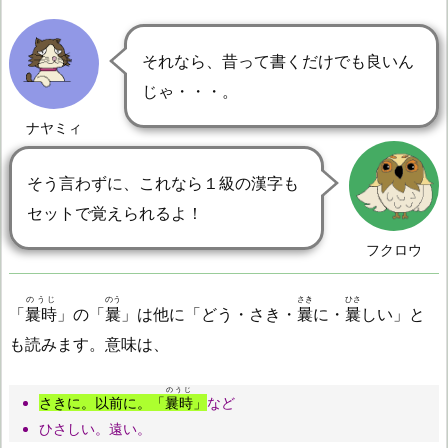
それなら、昔って書くだけでも良いん
じゃ・・・。
ナヤミィ
そう言わずに、これなら１級の漢字も
セットで覚えられるよ！
フクロウ
のうじ
のう
さき
ひさ
「
曩時
」の「
曩
」は他に「どう・さき・
曩
に・
曩
しい」と
も読みます。意味は、
のうじ
さきに。以前に。「
曩時
」
など
ひさしい。遠い。