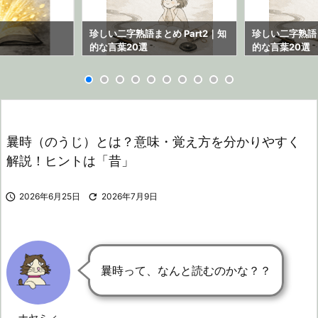
ら
珍しい二字熟語まとめ Part2｜知
珍しい二字熟語ま
的な言葉20選
的な言葉20選
曩時（のうじ）とは？意味・覚え方を分かりやすく
解説！ヒントは「昔」

2026年6月25日

2026年7月9日
曩時って、なんと読むのかな？？
ナヤミィ