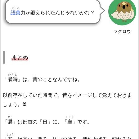
ごい
語彙
力が鍛えられたんじゃないかな？
フクロウ
まとめ
のうじ
「
曩時
」は、昔のことなんですね。
以前存在していた時間で、昔をイメージして覚えておきま
しょう。⏳
のう
しょう
「
曩
」は部首の「日」に、「
襄
」です。
しょう
「
襄
」は高い、登る、払いのける、持ち上げる、変わると