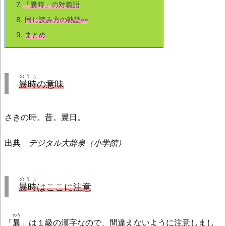
7.
「
曩時
」の対義語
8.
同じ読み方の熟語👀
9.
まとめ
のうじ
曩時
の意味
さきの時。昔。曩日。
出典
デジタル大辞泉（小学館）
のうじ
曩時
はここに注意
のう
「
曩
」は１級の漢字なので、間違えないように注意しまし