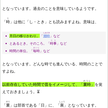
となっています。過去のことを意味しているようです。
じ
「
時
」は他に「し・とき」とも読みますよね。意味は、
しおどき
月日の移りかわり。
「
潮時
」など
じじ
とあるとき。そのころ。「
時事
」など
まいじ
時間の単位。「
毎時
」など
となっています。どんな時でも進んでいる、時間のことで
すよね。
のうじ
以前存在していた時間で昔をイメージして、「
曩時
」
を覚
えておきましょう。⏳
のう
しょう
「
曩
」は部首である「日」に、「
襄
」となっています。