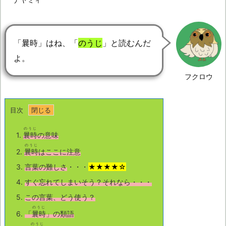
「曩時」はね、「
のうじ
」と読むんだ
よ。
フクロウ
目次
のうじ
1.
曩時
の意味
のうじ
2.
曩時
はここに注意
3.
言葉の難しさ
・・・
★★★★☆
4.
すぐ忘れてしまいそう？それなら・・・
5.
この言葉、どう使う？
のうじ
6.
「
曩時
」の類語
のうじ