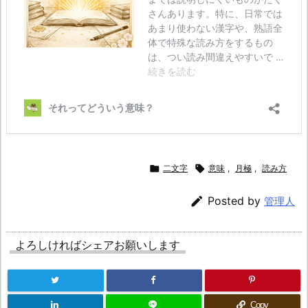

二文字

意味
,
月極
,
読み方

Posted by
管理人
よろしければシェアお願いします
Copy