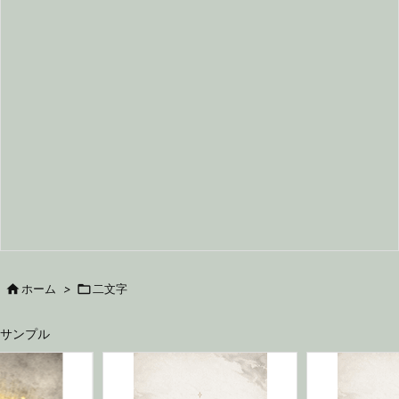

ホーム
>

二文字
サンプル