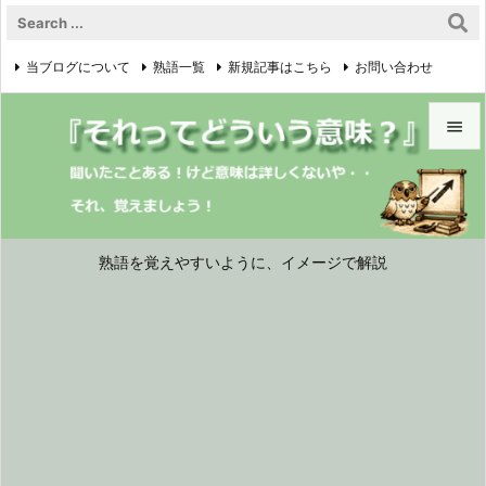
当ブログについて
熟語一覧
新規記事はこちら
お問い合わせ

プライバシーポリシー


メニュ

サイド
熟語を覚えやすいように、イメージで解説

前へ

次へ

検索