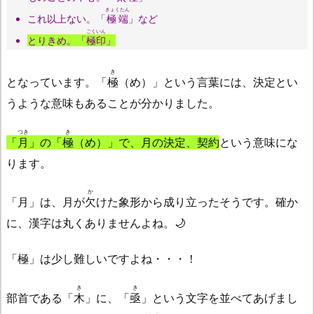
きょくたん
これ以上ない。「
極端
」など
ごくいん
とりきめ。「
極印
」
き
となっています。「
極
（め）」という言葉には、決定とい
うような意味もあることが分かりました。
つき
き
「
月
」の「
極
（め）」で、月の決定、契約
という意味にな
ります。
か
「月」は、月が
欠
けた象形から成り立ったそうです。確か
に、漢字は丸くありませんよね。🌙
「極」は少し難しいですよね・・・！
き
き
部首である「
木
」に、「
亟
」という文字を並べてあげまし