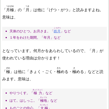
つきぎめ
つき
「
月極
」の「
月
」は他に「げつ・がつ」と読みますよね。
意味は、
こうげつ
天体のひとつ。お月さま。「
皓月
」など
１年をわけた期間。「年月」など
となっています。何月かをあらわしているので、「月」が
使われている理由は分かります！
ぎめ
きわ
き
「
極
」は他に「きょく・ごく・
極
める・
極
める」などと読
みます。意味は、
きょくりょく
やりつくす。「
極力
」など
きょくち
はて。はしっこ。「
極地
」など
たいきょく
ものごとの中心。「
太極
」