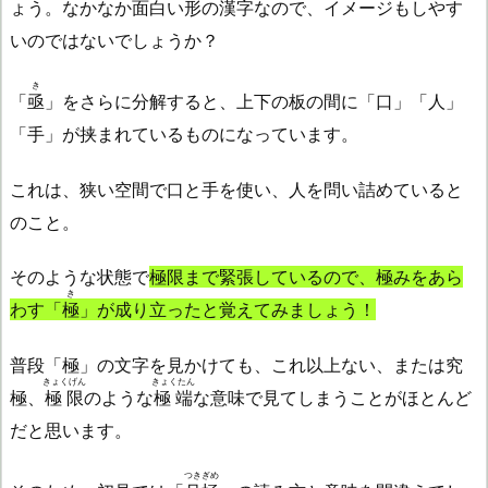
ょう。なかなか面白い形の漢字なので、イメージもしやす
いのではないでしょうか？
き
「
亟
」をさらに分解すると、上下の板の間に「口」「人」
「手」が挟まれているものになっています。
これは、狭い空間で口と手を使い、人を問い詰めていると
のこと。
そのような状態で
極限まで緊張しているので、極みをあら
き
わす「
極
」が成り立ったと覚えてみましょう！
普段「極」の文字を見かけても、これ以上ない、または究
きょくげん
きょくたん
極、
極限
のような
極端
な意味で見てしまうことがほとんど
だと思います。
つきぎめ