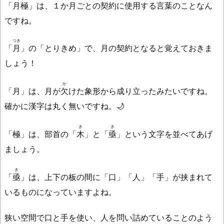
「
月極
」は、１か月ごとの契約に使用する言葉のことなん
ですね。
つき
「
月
」の「とりきめ」で、月の契約となると覚えておきま
しょう！
か
「月」は、月が
欠
けた象形から成り立ったみたいですね。
確かに漢字は丸く無いですね。🌙
き
き
「極」は、部首の「
木
」と「
亟
」という文字を並べてあげ
ましょう。
き
「
亟
」は、上下の板の間に「口」「人」「手」が挟まれて
いるものになっていますよね。
狭い空間で口と手を使い、人を問い詰めていることのよう