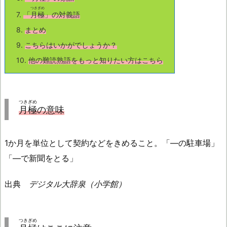
つきぎめ
7.
「
月極
」の対義語
8.
まとめ
9.
こちら
はいかがでしょうか？
10.
他の難読熟語をもっと知りたい方はこちら
つきぎめ
月極
の意味
1か月を単位として契約などをきめること。「―の駐車場」
「―で新聞をとる」
出典
デジタル大辞泉（小学館）
つきぎめ