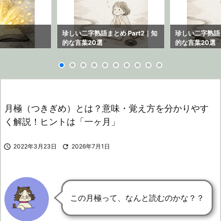
ら
珍しい二字熟語まとめ Part2｜知
珍しい二字熟語ま
的な言葉20選
的な言葉20選
月極（つきぎめ）とは？意味・覚え方を分かりやす
く解説！ヒントは「一ヶ月」

2022年3月23日

2026年7月1日
この月極って、なんと読むのかな？？