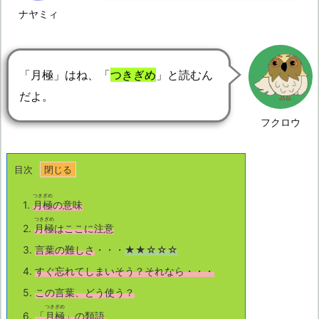
ナヤミィ
「月極」はね、「
つきぎめ
」と読むん
だよ。
フクロウ
目次
つきぎめ
1.
月極
の意味
つきぎめ
2.
月極
はここに注意
3.
言葉の難しさ
・・・
★★☆☆☆
4.
すぐ忘れてしまいそう？それなら・・・
5.
この言葉、どう使う？
つきぎめ
6.
「
月極
」の類語