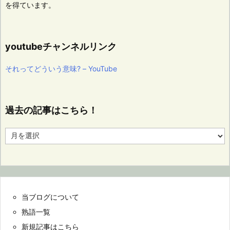
を得ています。
youtubeチャンネルリンク
それってどういう意味? – YouTube
過去の記事はこちら！
過
去
の
記
事
は
こ
当ブログについて
ち
ら！
熟語一覧
新規記事はこちら