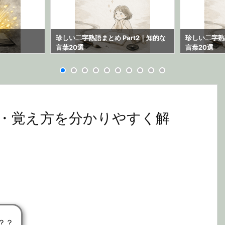
珍しい二字熟語まとめ Part2｜知的な
珍しい二字熟語
言葉20選
言葉20選
・覚え方を分かりやすく解
？？