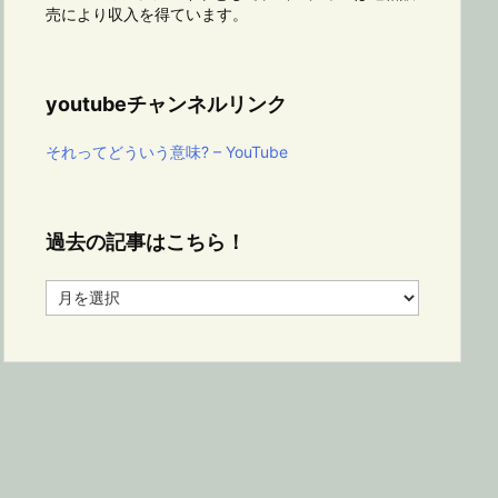
売により収入を得ています。
youtubeチャンネルリンク
それってどういう意味? – YouTube
過去の記事はこちら！
過
去
の
記
事
は
こ
ち
ら！