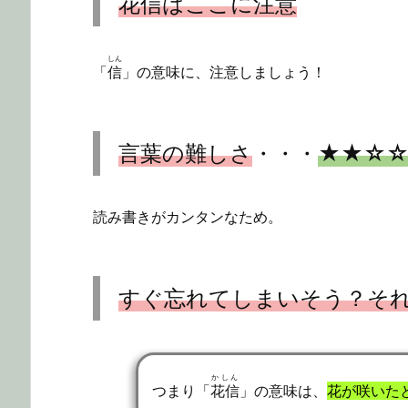
花信
はここに注意
しん
「
信
」の意味に、注意しましょう！
言葉の難しさ
・・・
★★☆
読み書きがカンタンなため。
すぐ忘れてしまいそう？そ
かしん
つまり「
花信
」の意味は、
花が咲いた