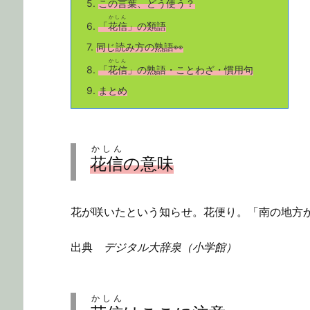
5.
この言葉、どう使う？
かしん
6.
「
花信
」の類語
7.
同じ読み方の熟語👀
かしん
8.
「
花信
」の熟語・ことわざ・慣用句
9.
まとめ
かしん
花信
の意味
花が咲いたという知らせ。花便り。「南の地方
出典
デジタル大辞泉（小学館）
かしん