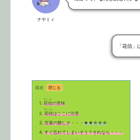
ナヤミィ
「花信」
目次
かしん
1.
花信
の意味
かしん
2.
花信
はここに注意
3.
言葉の難しさ
・・・
★★☆☆☆
4.
すぐ忘れてしまいそう？それなら・・・