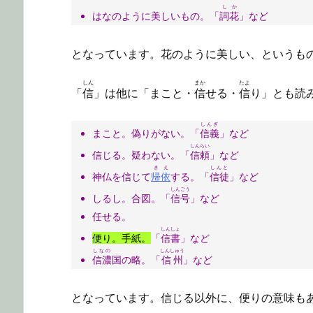
しか
はなのように美しいもの。「
詞花
」など
となっています。花のように美しい、というも
しん
まか
たよ
「
信
」は他に「まこと・
信
せる・
信
り」とも読
しんぎ
まこと。偽りがない。「
信義
」など
しんらい
信じる。疑わない。「
信頼
」など
きえ
しんと
神仏を信じて
帰依
する。「
信徒
」など
しんごう
しるし。合図。「
信号
」など
任せる。
しんしょ
便り。手紙。
「
信書
」など
しなの
しんしゅう
信濃
国の略。「
信州
」など
となっています。信じる以外に、便りの意味も