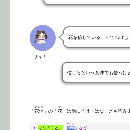
花を信じている、ってわけじ
ナヤミィ
信じるという意味でも使うけ
かしん
か
「
花信
」の「
花
」は他に「け・はな」とも読み
ずいか
はなのこと。
「
瑞花
」など