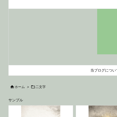
当ブログについ

ホーム
>

二文字
サンプル