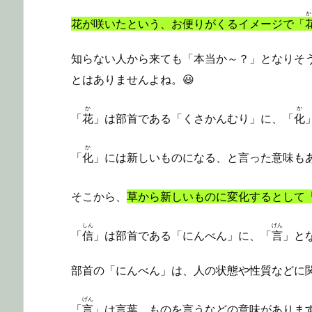
花が咲いたという、お便りがくるイメージで「
知らない人から来ても「本当か～？」となりそ
とはありませんよね。😃
か
か
「
花
」は部首である「くさかんむり」に、「
化
か
「
化
」には新しいものになる、と言った意味も
そこから、
草から新しいものに変化するとして
しん
げん
「
信
」は部首である「にんべん」に、「
言
」と
部首の「にんべん」は、人の状態や性質などに
げん
「
言
」は言葉、ものを言うなどの意味がありま