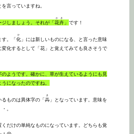
とを言っていますね。
かき
ージしましょう。それが「
花卉
」
です！
か
ます。「
化
」には新しいものになる、と言った意味
に変化するとして「花」と覚えてみても良さそうで
字のようです。確かに、草が生えているようにも見
ようになったのですね。
き
いるものは異体字の「
芔
」となっています。意味を
・・。
置くだけの単純なものになっています。どちらも覚