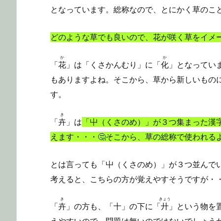
となっています。総称なので、とにかく草のこ
どのような草でも良いので、花が咲く草をイメ
か
か
「
花
」は「くさかんむり」に「
化
」となってい
もありますよね。そこから、草から新しいもの
す。
き
「
卉
」は
「屮（くさのめ）」が３つ集まった漢
えます・・・🤔そこから、草の総称で使われる
とは言っても「屮（くさのめ）」が３つ並んで
考えると、こちらの方が覚えやすそうですが・
き
きょう
「
卉
」の方も、「十」の下に「
廾
」という物を