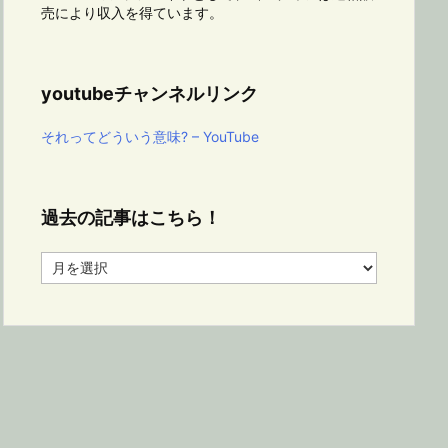
売により収入を得ています。
youtubeチャンネルリンク
それってどういう意味? – YouTube
過去の記事はこちら！
過
去
の
記
事
は
こ
ち
ら！