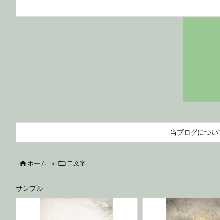
当ブログについ

ホーム
>

二文字
サンプル