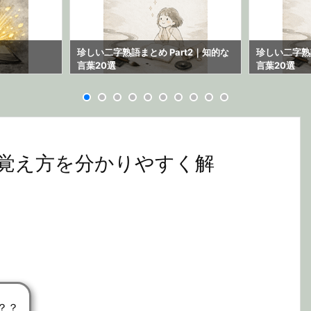
珍しい二字熟語まとめ Part2｜知的な
珍しい二字熟語
言葉20選
言葉20選
覚え方を分かりやすく解
？？