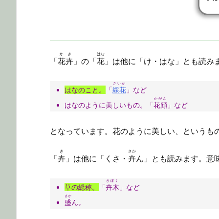
かき
はな
「
花卉
」の「
花
」は他に「け・はな」とも読み
さいか
はなのこと。
「
綵花
」など
かがん
はなのように美しいもの。「
花顔
」など
となっています。花のように美しい、というも
き
さか
「
卉
」は他に「くさ・
卉
ん」とも読みます。意
きぼく
草の総称。
「
卉木
」など
さか
盛
ん。