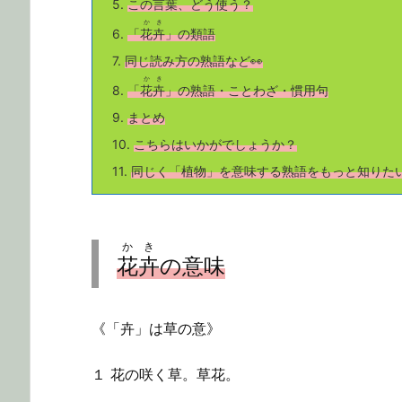
5.
この言葉、どう使う？
かき
6.
「
花卉
」の類語
7.
同じ読み方の熟語など👀
かき
8.
「
花卉
」の熟語・ことわざ・慣用句
9.
まとめ
10.
こちら
はいかがでしょうか？
11.
同じく「植物」を意味する熟語をもっと知りた
かき
花卉
の意味
《「卉」は草の意》
１ 花の咲く草。草花。