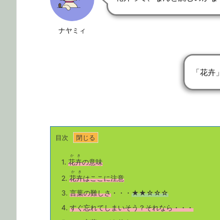
ナヤミィ
「花卉
目次
かき
1.
花卉
の意味
かき
2.
花卉
はここに注意
3.
言葉の難しさ
・・・
★★☆☆☆
4.
すぐ忘れてしまいそう？それなら・・・