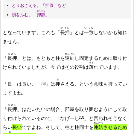
とりおさえる。「押収」など
おういん
韻をふむ。「
押韻
」
なげし
いっち
となっています。これも「
長押
」とは
一致
しないかも知れ
ません。
なげし
れんけつ
「
長押
」とは、もともと柱を
連結
し固定するために取り付
うす
けられていましたが、今ではその役割は
薄
れています。
お
「長」は長い、「押」は
押
さえる、という意味も持ってい
ますよね。
なげし
「
長押
」はだいたいの場合、部屋を取り囲むようにして取
り付けられているので、「なげーし🤣」と言われそうなく
れんけつ
らい
長い
ですよね。そして、柱と柱同士を
連結
させるため
お