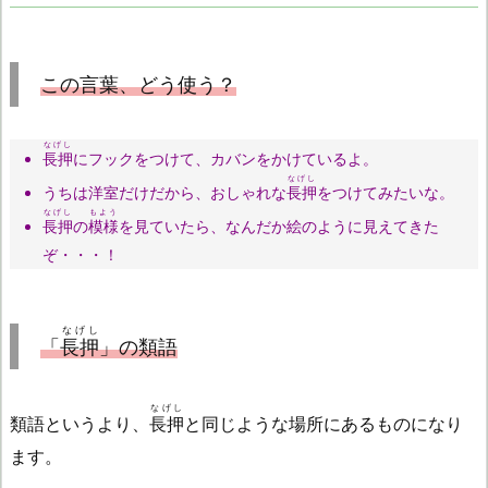
この言葉、どう使う？
なげし
長押
にフックをつけて、カバンをかけているよ。
なげし
うちは洋室だけだから、おしゃれな
長押
をつけてみたいな。
なげし
もよう
長押
の
模様
を見ていたら、なんだか絵のように見えてきた
ぞ・・・！
なげし
「
長押
」の類語
なげし
類語というより、
長押
と同じような場所にあるものになり
ます。