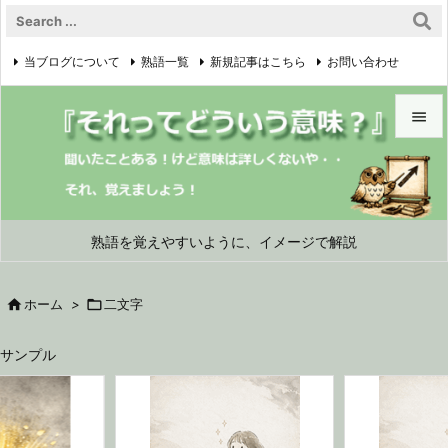
当ブログについて
熟語一覧
新規記事はこちら
お問い合わせ

プライバシーポリシー


メニュ

サイド
熟語を覚えやすいように、イメージで解説

前へ

ホーム
>

二文字

次へ
サンプル

検索