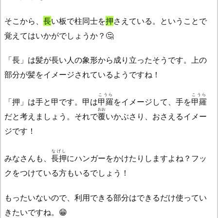
そこから、
長
い板で柱同士を
押
さえている。ということで
覚えてはいかがでしょうか？🤔
「長」は髪が長い人の象形から成り立ったそうです。上の
部分が髪をイメージされているようですね！
こうら
こうら
「押」は手と甲です。甲は
甲羅
をイメージして、手を
甲羅
おお
だと考えましょう。それで
覆
いかぶさり、おさえるイメー
ジです！
なげし
みなさんも、
長押
にハンガーをかけたりしますよね？フッ
クをつけている方もいるでしょう！
もったいないので、利用できる部分はできるだけ使ってい
きたいですね。😁