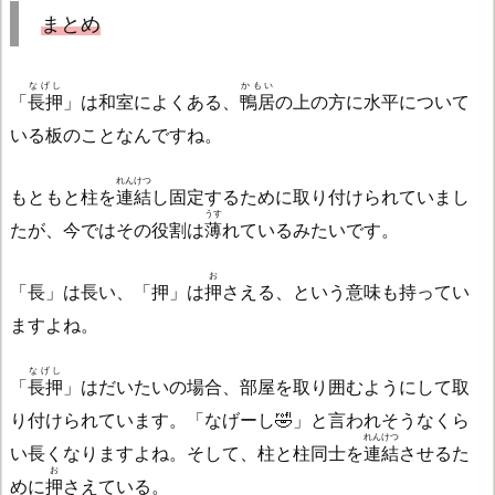
まとめ
なげし
かもい
「
長押
」は和室によくある、
鴨居
の上の方に水平について
いる板のことなんですね。
れんけつ
もともと柱を
連結
し固定するために取り付けられていまし
うす
たが、今ではその役割は
薄
れているみたいです。
お
「長」は長い、「押」は
押
さえる、という意味も持ってい
ますよね。
なげし
「
長押
」はだいたいの場合、部屋を取り囲むようにして取
り付けられています。「なげーし🤣」と言われそうなくら
れんけつ
い長くなりますよね。そして、柱と柱同士を
連結
させるた
お
めに
押
さえている。