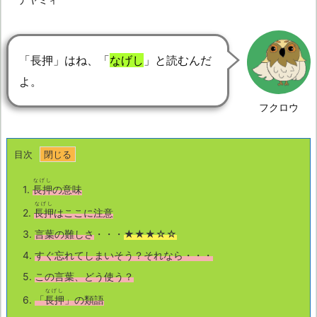
「長押」はね、「
なげし
」と読むんだ
よ。
フクロウ
目次
なげし
1.
長押
の意味
なげし
2.
長押
はここに注意
3.
言葉の難しさ
・・・
★★★☆☆
4.
すぐ忘れてしまいそう？それなら・・・
5.
この言葉、どう使う？
なげし
6.
「
長押
」の類語