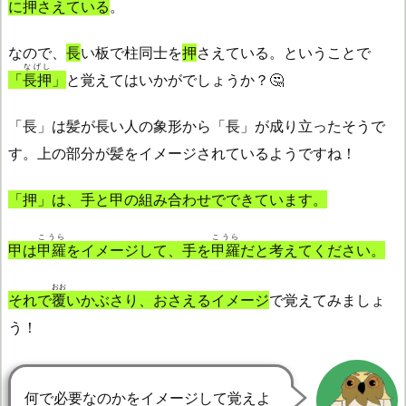
に
押
さえている
。
なので、
長
い板で柱同士を
押
さえている。ということで
なげし
「
長押
」
と覚えてはいかがでしょうか？🤔
「長」は髪が長い人の象形から「長」が成り立ったそうで
す。上の部分が髪をイメージされているようですね！
「押」は、手と甲の組み合わせでできています。
こうら
こうら
甲は
甲羅
をイメージして、手を
甲羅
だと考えてください。
おお
それで
覆
いかぶさり、おさえるイメージ
で覚えてみましょ
う！
何で必要なのかをイメージして覚えよ