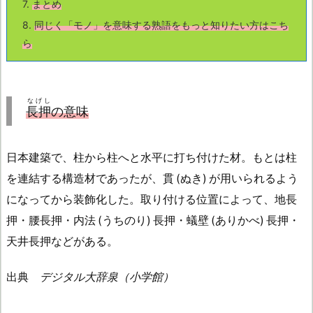
7.
まとめ
8.
同じく「モノ」を意味する熟語をもっと知りたい方はこち
ら
なげし
長押
の意味
日本建築で、柱から柱へと水平に打ち付けた材。もとは柱
を連結する構造材であったが、貫 (ぬき) が用いられるよう
になってから装飾化した。取り付ける位置によって、地長
押・腰長押・内法 (うちのり) 長押・蟻壁 (ありかべ) 長押・
天井長押などがある。
出典
デジタル大辞泉（小学館）