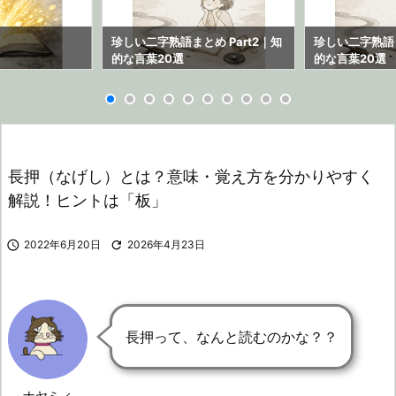
ら
珍しい二字熟語まとめ Part2｜知
珍しい二字熟語ま
的な言葉20選
的な言葉20選
長押（なげし）とは？意味・覚え方を分かりやすく
解説！ヒントは「板」

2022年6月20日

2026年4月23日
長押って、なんと読むのかな？？
ナヤミィ