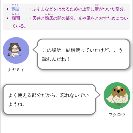
かもい
みぞ
鴨居
・・・ふすまなどをはめるための上部に
溝
がついた部分。
らんま
かもい
欄間
・・・天井と
鴨居
の間の部分。光や風をとおすためについ
ている。
この場所、結構使っていたけど、こう
読むんだね！
ナヤミィ
よく使える部分だから、忘れないでい
ようね。
フクロウ