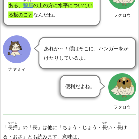
かもい
ある、
鴨居
の上の方に水平についてい
る板のこと
なんだね。
フクロウ
あれか～！僕はそこに、ハンガーをか
けたりしているよ。
ナヤミィ
便利だよね。
フクロウ
なげし
なが
た
「
長押
」の「長」は他に「ちょう・じょう・
長
い・
長
け
る・おさ」とも読みます。意味は、