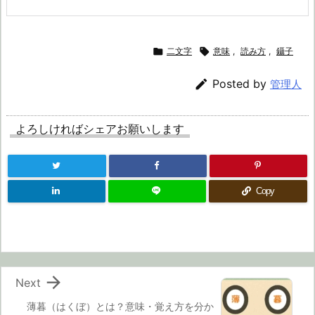

二文字

意味
,
読み方
,
鑷子

Posted by
管理人
よろしければシェアお願いします
Copy

Next
薄暮（はくぼ）とは？意味・覚え方を分か