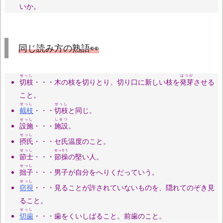
いか。
同じ読み方の熟語👀
せっし
はつが
切枝
・・・木の枝を切りとり、切り口に新しい枝を
発芽
させる
こと。
せっし
せっし
截枝
・・・
切枝
と同じ。
せっし
しせつ
設施
・・・
施設
。
せっし
摂氏
・・・セ氏温度のこと。
せっし
せっそう
節士
・・・
節操
の堅い人。
せっし
拙子
・・・男子が自分をへりくだっていう。
せっし
窃視
・・・見ることが許されていないものを、隠れてのぞき見
ること。
せっし
切歯
・・・歯をくいしばること。前歯のこと。