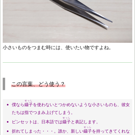
小さいものをつまむ時には、使いたい物ですよね。
この言葉、どう使う？
せっし
僕なら
鑷子
を使わないとつかめないような小さいものも、彼女
たちは指でつまみ上げてしまう。
せっし
ピンセットは、日本語では
鑷子
と表記します。
せっし
折れてしまった・・・。誰か、新しい
鑷子
を持ってきてくれな