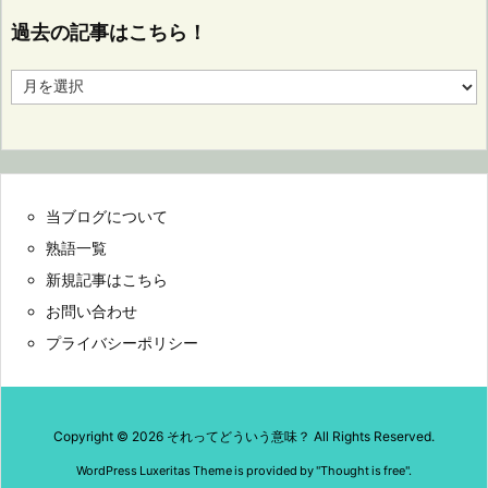
過去の記事はこちら！
過
去
の
記
事
は
こ
当ブログについて
ち
ら！
熟語一覧
新規記事はこちら
お問い合わせ
プライバシーポリシー
Copyright ©
2026
それってどういう意味？
All Rights Reserved.
WordPress Luxeritas Theme is provided by "
Thought is free
".