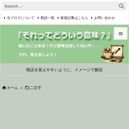
当ブログについて
熟語一覧
新規記事はこちら
お問い合わせ

プライバシーポリシー


メニュ

サイド
熟語を覚えやすいように、イメージで解説

前へ

ホーム
>

二文字

次へ

検索