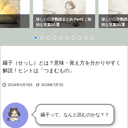
ら
珍しい二字熟語まとめ Part2｜知
珍しい二字熟語ま
的な言葉20選
的な言葉20選
鑷子（せっし）とは？意味・覚え方を分かりやすく
解説！ヒントは「つまむもの」

2024年3月15日

2026年7月1日
鑷子って、なんと読むのかな？？