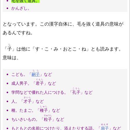
毛を抜く道具。
かんざし。
となっています。この漢字自体に、毛を抜く道具の意味が
あるんですね。
し
「
子
」は他に「す・こ・み・おとこ・ね」とも読みます。
意味は、
しし
こども。「
嗣子
」など
くんし
成人男子。「
君子
」など
こうし
学問などで優れた人につける。「
孔子
」など
さいし
人。「
才子
」など
しゅし
種。たまご。「
種子
」など
りゅうし
ちいさいもの。「
粒子
」など
せんす
もともとの名前につけたり、添えたりする語。「
扇子
」など