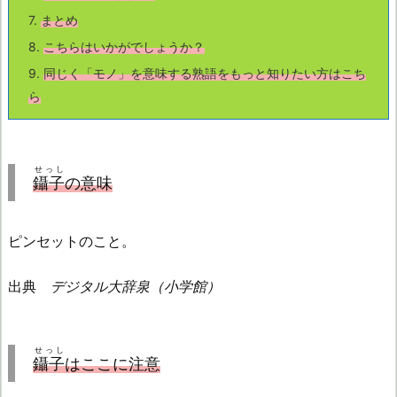
7.
まとめ
8.
こちら
はいかがでしょうか？
9.
同じく「モノ」を意味する熟語をもっと知りたい方はこち
ら
せっし
鑷子
の意味
ピンセットのこと。
出典
デジタル大辞泉（小学館）
せっし
鑷子
はここに注意