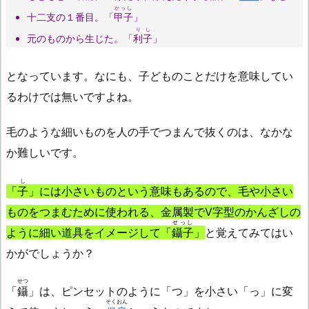
かっし
十二支の１番目。「
甲子
」
りし
元のものから生じた。「
利子
」
となっています。なにも、子どものことだけを意味してい
るわけでは無いですよね。
毛のような細いものを人の手でつまんで抜くのは、なかな
か難しいです。
し
「
子
」には小さいものという意味もあるので、毛や小さい
ものをつまむために使われる、金属製でV字型のかんざしの
せっし
ように細い道具をイメージして「
鑷子
」
と覚えてみてはい
かがでしょうか？
せつ
「
鑷
」は、ピンセットのように「つ」を小さい「っ」に変
そくおん