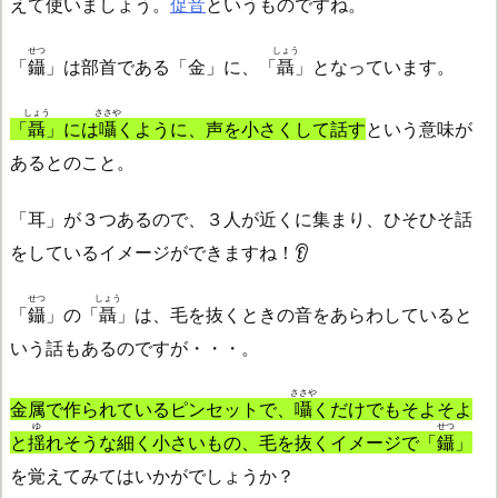
えて使いましょう。
促音
というものですね。
せつ
しょう
「
鑷
」は部首である「金」に、「
聶
」となっています。
しょう
ささや
「
聶
」には
囁
くように、声を小さくして話す
という意味が
あるとのこと。
「耳」が３つあるので、３人が近くに集まり、ひそひそ話
をしているイメージができますね！👂
せつ
しょう
「
鑷
」の「
聶
」は、毛を抜くときの音をあらわしていると
いう話もあるのですが・・・。
ささや
金属で作られているピンセットで、
囁
くだけでもそよそよ
ゆ
せつ
と
揺
れそうな細く小さいもの、毛を抜くイメージで「
鑷
」
を覚えてみてはいかがでしょうか？