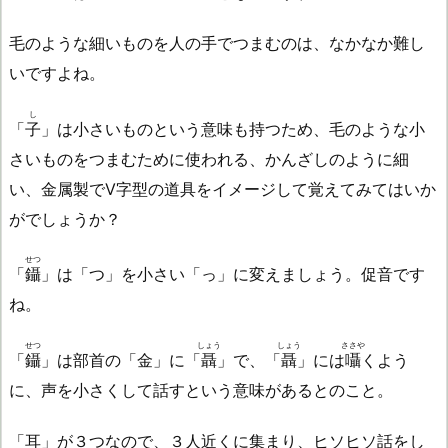
毛のような細いものを人の手でつまむのは、なかなか難し
いですよね。
し
「
子
」は小さいものという意味も持つため、毛のような小
さいものをつまむために使われる、かんざしのように細
い、金属製でV字型の道具をイメージして覚えてみてはいか
がでしょうか？
せつ
「
鑷
」は「つ」を小さい「っ」に変えましょう。促音です
ね。
せつ
しょう
しょう
ささや
「
鑷
」は部首の「金」に「
聶
」で、「
聶
」には
囁
くよう
に、声を小さくして話すという意味があるとのこと。
「耳」が３つなので、３人近くに集まり、ヒソヒソ話をし