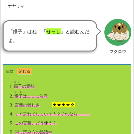
ナヤミィ
「鑷子」はね、「
せっし
」と読むんだ
よ。
フクロウ
目次
せっし
1.
鑷子
の意味
せっし
2.
鑷子
はここに注意
3.
言葉の難しさ
・・・
★★★☆☆
4.
すぐ忘れてしまいそう？それなら・・・
5.
この言葉、どう使う？
6.
同じ読み方の熟語👀