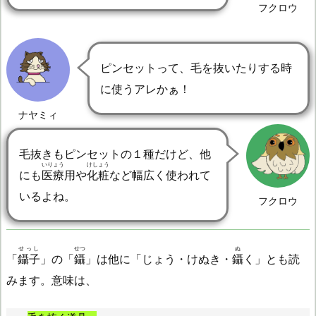
フクロウ
ピンセットって、毛を抜いたりする時
に使うアレかぁ！
ナヤミィ
毛抜きもピンセットの１種だけど、他
いりょう
けしょう
にも
医療
用や
化粧
など幅広く使われて
いるよね。
フクロウ
せっし
せつ
ぬ
「
鑷子
」の「
鑷
」は他に「じょう・けぬき・
鑷
く」とも読
みます。意味は、