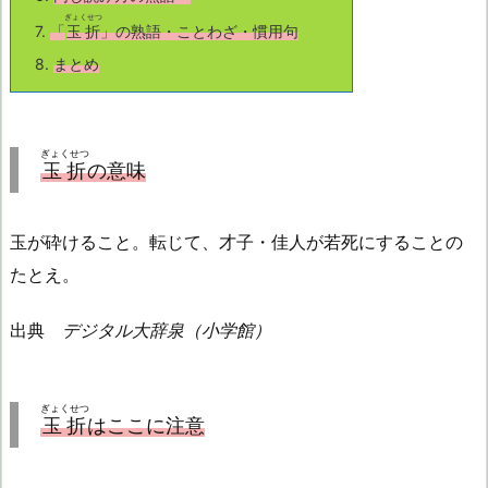
ぎょくせつ
7.
「
玉折
」の熟語・ことわざ・慣用句
8.
まとめ
ぎょくせつ
玉折
の意味
玉が砕けること。転じて、才子・佳人が若死にすることの
たとえ。
出典
デジタル大辞泉（小学館）
ぎょくせつ
玉折
はここに注意