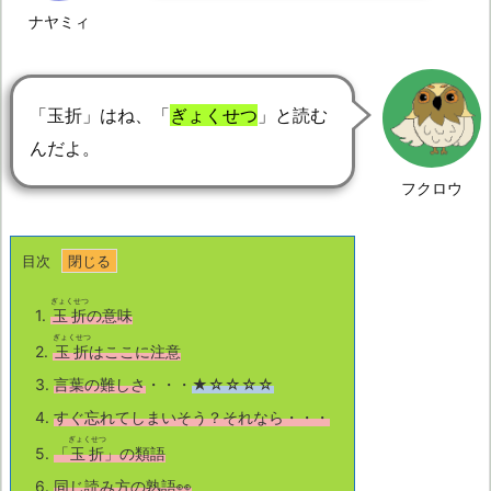
ナヤミィ
「玉折」はね、「
ぎょくせつ
」と読む
んだよ。
フクロウ
目次
ぎょくせつ
1.
玉折
の意味
ぎょくせつ
2.
玉折
はここに注意
3.
言葉の難しさ
・・・
★☆☆☆☆
4.
すぐ忘れてしまいそう？それなら・・・
ぎょくせつ
5.
「
玉折
」の類語
6.
同じ読み方の熟語👀