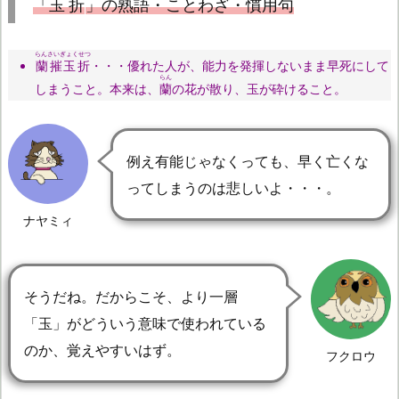
「
玉折
」の熟語・ことわざ・慣用句
らんさいぎょくせつ
蘭摧玉折
・・・優れた人が、能力を発揮しないまま早死にして
らん
しまうこと。本来は、
蘭
の花が散り、玉が砕けること。
例え有能じゃなくっても、早く亡くな
ってしまうのは悲しいよ・・・。
ナヤミィ
そうだね。だからこそ、より一層
「玉」がどういう意味で使われている
のか、覚えやすいはず。
フクロウ