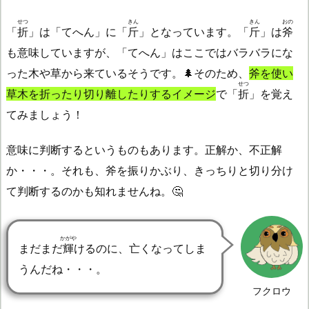
せつ
きん
きん
おの
「
折
」は「てへん」に「
斤
」となっています。「
斤
」は
斧
も意味していますが、「てへん」はここではバラバラにな
った木や草から来ているそうです。🌲そのため、
斧を使い
せつ
草木を折ったり切り離したりするイメージ
で「
折
」を覚え
てみましょう！
意味に判断するというものもあります。正解か、不正解
か・・・。それも、斧を振りかぶり、きっちりと切り分け
て判断するのかも知れませんね。🤔
かがや
まだまだ
輝
けるのに、亡くなってしま
うんだね・・・。
フクロウ