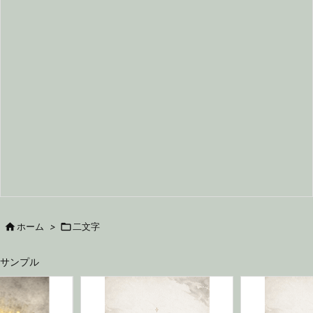

ホーム
>

二文字
サンプル