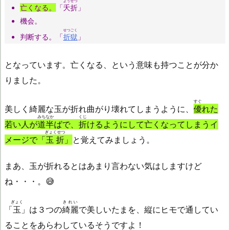
ようせつ
亡くなる。
「
夭折
」
機会。
せつごく
判断する。「
折獄
」
となっています。亡くなる、という意味も持つことが分か
りました。
すぐ
美しく綺麗な玉が折れ曲がり壊れてしまうように、
優
れた
みちなか
くじ
若い人が
道半
ばで、
折
けるようにして亡くなってしまうイ
ぎょくせつ
メージで「
玉折
」
と覚えてみましょう。
まあ、玉が折れるとはあまり言わない気はしますけど
ね・・・。😅
ぎょく
きれい
「
玉
」は３つの
綺麗
で美しいたまを、縦にヒモで通してい
ることをあらわしているそうですよ！