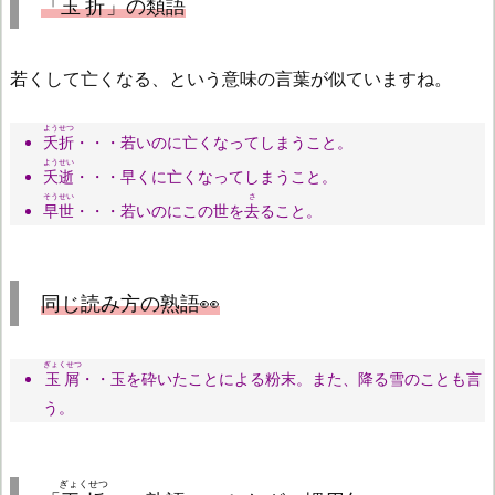
「
玉折
」の類語
若くして亡くなる、という意味の言葉が似ていますね。
ようせつ
夭折
・・・若いのに亡くなってしまうこと。
ようせい
夭逝
・・・早くに亡くなってしまうこと。
そうせい
さ
早世
・・・若いのにこの世を
去
ること。
同じ読み方の熟語👀
ぎょくせつ
玉屑
・・玉を砕いたことによる粉末。また、降る雪のことも言
う。
ぎょくせつ