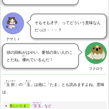
そもそも才子、ってどういう意味なん
だっけ・・・？
ナヤミィ
頭の回転がはやい、要領の良い人のこ
すぐ
とだね。
優
れているんだ！
フクロウ
ぎょくせつ
ぎょく
「
玉折
」の「
玉
」は他に「たま」とも読みますよね。意味
は、
ほうぎょく
美しいたま。
「
宝玉
」など