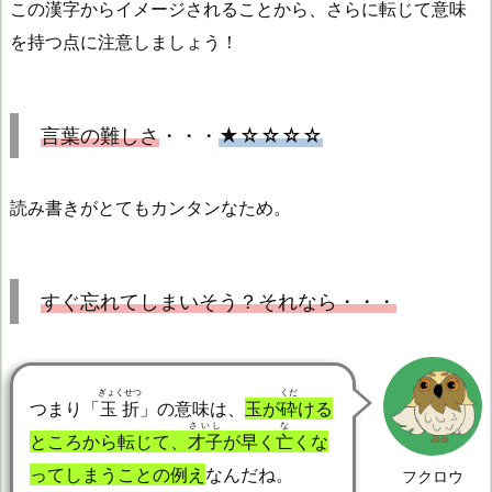
この漢字からイメージされることから、さらに転じて意味
を持つ点に注意しましょう！
言葉の難しさ
・・・
★☆☆☆☆
読み書きがとてもカンタンなため。
すぐ忘れてしまいそう？それなら・・・
ぎょくせつ
くだ
つまり「
玉折
」の意味は、
玉が
砕
ける
さいし
な
ところから転じて、
才子
が早く
亡
くな
ってしまうことの例え
なんだね。
フクロウ