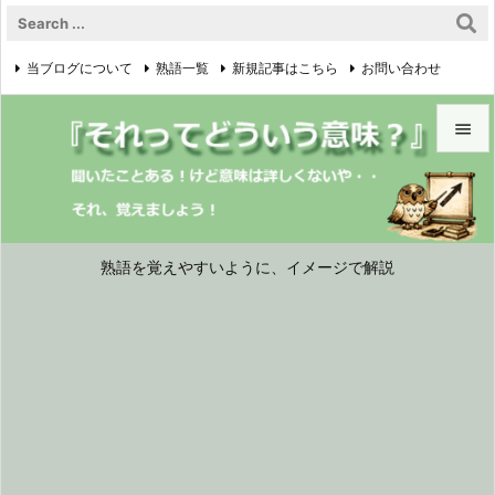
当ブログについて
熟語一覧
新規記事はこちら
お問い合わせ

プライバシーポリシー


メニュ

サイド
熟語を覚えやすいように、イメージで解説

前へ

次へ

検索