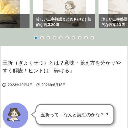
ら
珍しい二字熟語まとめ Part2｜知
珍しい二字熟語ま
的な言葉20選
的な言葉20選
玉折（ぎょくせつ）とは？意味・覚え方を分かりや
すく解説！ヒントは「砕ける」

2023年10月4日

2026年6月18日
玉折って、なんと読むのかな？？