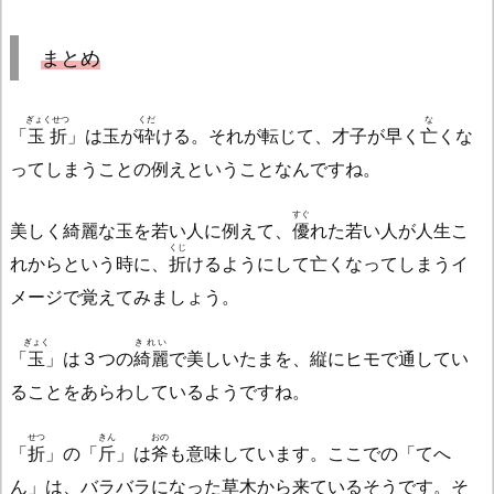
まとめ
ぎょくせつ
くだ
な
「
玉折
」は玉が
砕
ける。それが転じて、才子が早く
亡
くな
ってしまうことの例えということなんですね。
すぐ
美しく綺麗な玉を若い人に例えて、
優
れた若い人が人生こ
くじ
れからという時に、
折
けるようにして亡くなってしまうイ
メージで覚えてみましょう。
ぎょく
きれい
「
玉
」は３つの
綺麗
で美しいたまを、縦にヒモで通してい
ることをあらわしているようですね。
せつ
きん
おの
「
折
」の「
斤
」は
斧
も意味しています。ここでの「てへ
ん」は、バラバラになった草木から来ているそうです。そ