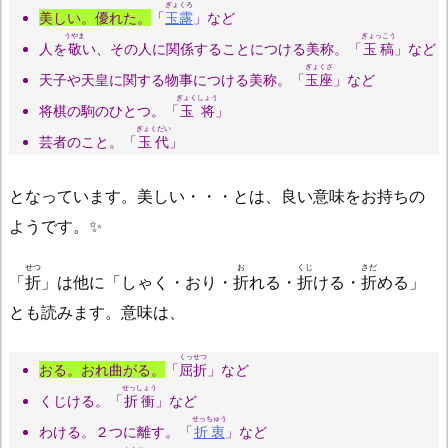
ぎょくろ
美しい。優れた。
「
玉露
」など
うやま
ぎょっこう
人を
敬
い、その人に関係することにつける美称。「
玉稿
」など
ぎょくざ
天子や天皇に関する物事につける美称。「
玉座
」など
ぎょくしょう
将棋の駒のひとつ。「
玉将
」
ぎょくだい
芸者のこと。「
玉代
」
となっています。美しい・・・とは、良い意味をお持ちの
ようです。✨
せつ
お
くじ
さだ
「
折
」は他に「しゃく・おり・
折
れる・
折
ける・
折
める」
とも読みます。意味は、
くっせつ
おる。おれ曲がる。
「
屈折
」など
せっしょう
くじける。「
折衝
」など
せっちゅう
わける。２つに離す。「
折衷
」など