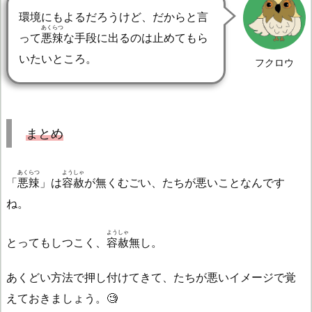
環境にもよるだろうけど、だからと言
あくらつ
って
悪辣
な手段に出るのは止めてもら
いたいところ。
フクロウ
まとめ
あくらつ
ようしゃ
「
悪辣
」は
容赦
が無くむごい、たちが悪いことなんです
ね。
ようしゃ
とってもしつこく、
容赦
無し。
あくどい方法で押し付けてきて、たちが悪いイメージで覚
えておきましょう。🧐