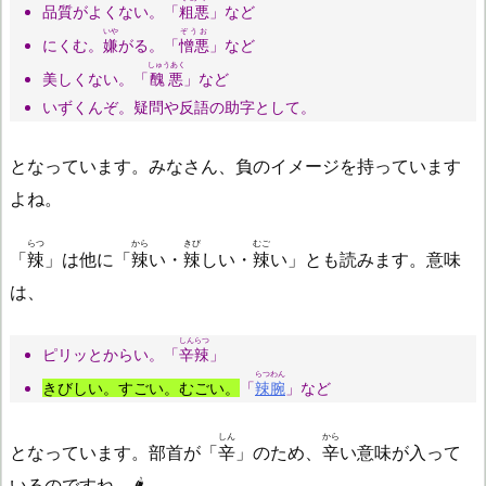
品質がよくない。「
粗悪
」など
いや
ぞうお
にくむ。
嫌
がる。「
憎悪
」など
しゅうあく
美しくない。「
醜悪
」など
いずくんぞ。疑問や反語の助字として。
となっています。みなさん、負のイメージを持っています
よね。
らつ
から
きび
むご
「
辣
」は他に「
辣
い・
辣
しい・
辣
い」とも読みます。意味
は、
しんらつ
ピリッとからい。「
辛辣
」
らつわん
きびしい。すごい。むごい。
「
辣腕
」など
しん
から
となっています。部首が「
辛
」のため、
辛
い意味が入って
いるのですね。🌶️