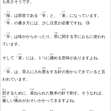
も良さそうです。
らつ
しん
そく
「
辣
」は部首である「
辛
」と、「
束
」になっています。
しん
「
辛
」の書き方には、少し注意が必要ですね。🧐
しん
つみ
「
辛
」は味がからかったり、
罪
に関する字におもに使われ
ています。
そく
まと
そして「
束
」には、１つに
纏
める意味がありますよね。
しん
ずみ
はり
「
辛
」は、罪人に入れ
墨
をする
針
の形からできていると言
われています。
ばっ
たば
はり
罰
するために、
束
ねられた数本の
針
で刺す。そうなれば、
きび
いた
厳
しい
痛
みがおそいかかってきますよね。
はり
から
らつ