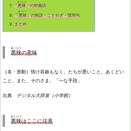
あくらつ
7.
「
悪辣
」の対義語
あくらつ
8.
「
悪辣
」の熟語・ことわざ・慣用句
9.
まとめ
あくらつ
悪辣
の意味
［名・形動］情け容赦もなく、たちが悪いこと。あくどい
こと。また、そのさま。「—な手段」
出典
デジタル大辞泉（小学館）
あくらつ
悪辣
はここに注意