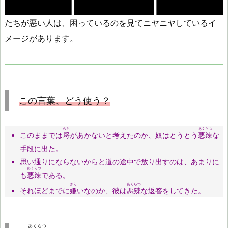
たちが悪い人は、困っているのを見てニヤニヤしているイ
メージがあります。
この言葉、どう使う？
らち
あくらつ
このままでは
埒
があかないと考えたのか、奴はとうとう
悪辣
な
手段に出た。
思い通りにならないからと道の途中で放り出すのは、あまりに
あくらつ
も
悪辣
である。
きら
あくらつ
それほどまでに
嫌
いなのか、彼は
悪辣
な返答をしてきた。
あくらつ