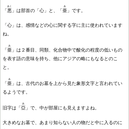
あく
あ
「
悪
」は部首の「心」と、「
亜
」です。
「心」は、感情などの心に関する字に主に使われています
ね。
あ
「
亜
」は２番目、同類、化合物中で酸化の程度の低いもの
を表す語の意味を持ち、他にアジアの略にもなるとのこ
と。
あ
「
亜
」は、古代のお墓を上から見た象形文字と言われてい
るようです。
あ
旧字は「
亞
」で、中が部屋にも見えますよね。
大きめなお墓で、あまり知らない人の物だと中に入るのに