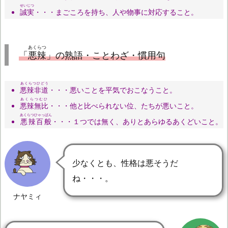
せいじつ
誠実
・・・まごころを持ち、人や物事に対応すること。
あくらつ
「
悪辣
」の熟語・ことわざ・慣用句
あくらつひどう
悪辣非道
・・・悪いことを平気でおこなうこと。
あくらつむひ
悪辣無比
・・・他と比べられない位、たちが悪いこと。
あくらつひゃっぱん
悪辣百般
・・・１つでは無く、ありとあらゆるあくどいこと。
少なくとも、性格は悪そうだ
ね・・・。
ナヤミィ