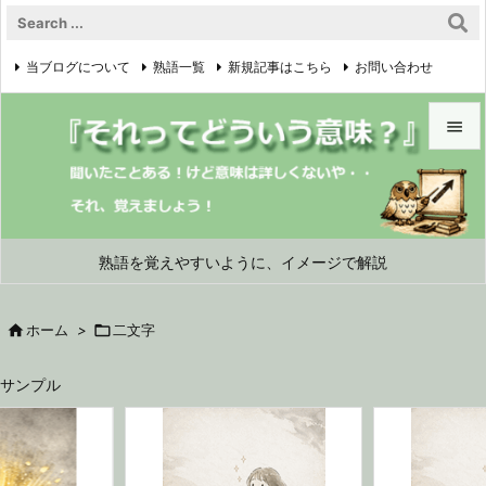
当ブログについて
熟語一覧
新規記事はこちら
お問い合わせ

プライバシーポリシー


メニュ

サイド
熟語を覚えやすいように、イメージで解説

前へ

ホーム
>

二文字

次へ
サンプル

検索