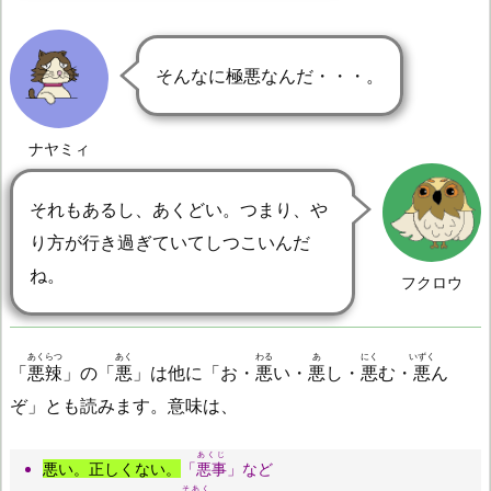
そんなに極悪なんだ・・・。
ナヤミィ
それもあるし、あくどい。つまり、や
り方が行き過ぎていてしつこいんだ
ね。
フクロウ
あくらつ
あく
わる
あ
にく
いずく
「
悪辣
」の「
悪
」は他に「お・
悪
い・
悪
し・
悪
む・
悪
ん
ぞ」とも読みます。意味は、
あくじ
悪い。正しくない。
「
悪事
」など
そあく