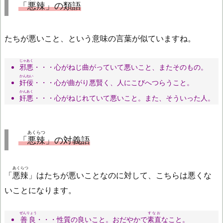
「
悪辣
」の類語
たちが悪いこと、という意味の言葉が似ていますね。
じゃあく
邪悪
・・・心がねじ曲がっていて悪いこと、またそのもの。
かんねい
奸佞
・・・心が曲がり悪賢く、人にこびへつらうこと。
かんあく
奸悪
・・・心がねじれていて悪いこと。また、そういった人。
あくらつ
「
悪辣
」の対義語
あくらつ
「
悪辣
」はたちが悪いことなのに対して、こちらは悪くな
いことになります。
ぜんりょう
すなお
善良
・・・性質の良いこと。おだやかで
素直
なこと。