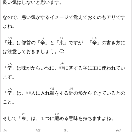
良い気はしないと思います。
なので、悪い気がするイメージで覚えておくのもアリです
よね。
らつ
しん
そく
しん
「
辣
」は部首の「
辛
」と「
束
」ですが、「
辛
」の書き方に
は注意しておきましょう。🧐
しん
つみ
「
辛
」は味がからい他に、
罪
に関する字に主に使われてい
ます。
しん
ずみ
はり
「
辛
」は、罪人に入れ
墨
をする
針
の形からできているとの
こと。
そく
まと
そして「
束
」は、１つに
纏
める意味を持ちますよね。
ばっ
たば
はり
きび