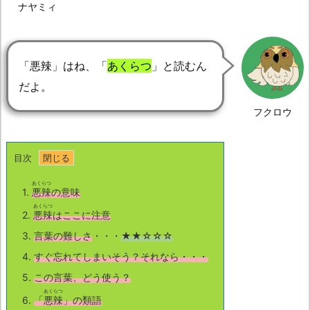
ナヤミィ
「悪辣」はね、「
あくらつ
」と読むん
だよ。
フクロウ
目次
あくらつ
1.
悪辣
の意味
あくらつ
2.
悪辣
はここに注意
3.
言葉の難しさ
・・・
★★☆☆☆
4.
すぐ忘れてしまいそう？それなら・・・
5.
この言葉、どう使う？
あくらつ
6.
「
悪辣
」の類語