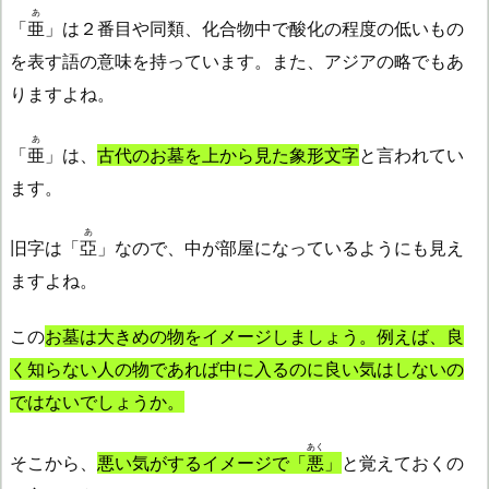
あ
「
亜
」は２番目や同類、化合物中で酸化の程度の低いもの
を表す語の意味を持っています。また、アジアの略でもあ
りますよね。
あ
「
亜
」は、
古代のお墓を上から見た象形文字
と言われてい
ます。
あ
旧字は「
亞
」なので、中が部屋になっているようにも見え
ますよね。
この
お墓は大きめの物をイメージしましょう。例えば、良
く知らない人の物であれば中に入るのに良い気はしないの
ではないでしょうか。
あく
そこから、
悪い気がするイメージで「
悪
」
と覚えておくの