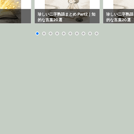
ら
珍しい二字熟語まとめ Part2｜知
珍しい二字熟語ま
的な言葉20選
的な言葉20選