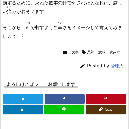
罰
するために、
束
ねた数本の
針
で刺されたとなれば、
厳
し
いた
い
痛
みがおそいます。
はり
から
そこから、
針
で刺すような
辛
さをイメージして覚えてみま
しょう。🪡

二文字

悪辣
,
意味
,
読み方

Posted by
管理人
よろしければシェアお願いします
Copy