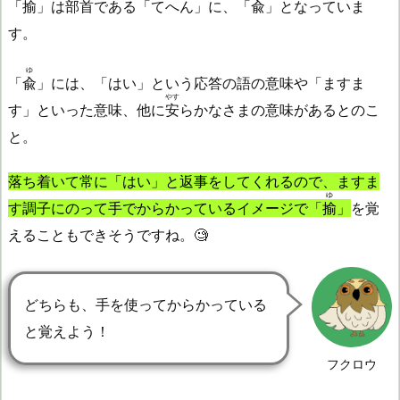
「
揄
」は部首である「てへん」に、「
兪
」となっていま
す。
ゆ
「
兪
」には、「はい」という応答の語の意味や「ますま
やす
す」といった意味、他に
安
らかなさまの意味があるとのこ
と。
落ち着いて常に「はい」と返事をしてくれるので、ますま
ゆ
す調子にのって手でからかっているイメージで「
揄
」
を覚
えることもできそうですね。🧐
どちらも、手を使ってからかっている
と覚えよう！
フクロウ