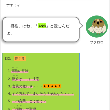
ナヤミィ
「揶揄」はね、「
やゆ
」と読むんだ
よ。
フクロウ
目次
やゆ
1.
揶揄
の意味
やゆ
2.
揶揄
はここに注意
3.
言葉の難しさ
・・・
★★★★☆
4.
すぐ忘れてしまいそう？それなら・・・
5.
この言葉、どう使う？
やゆ
6.
「
揶揄
」の類語