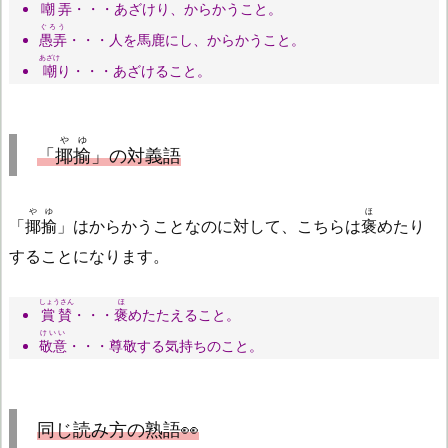
嘲弄
・・・あざけり、からかうこと。
ぐろう
愚弄
・・・人を馬鹿にし、からかうこと。
あざけ
嘲
り・・・あざけること。
やゆ
「
揶揄
」の対義語
やゆ
ほ
「
揶揄
」はからかうことなのに対して、こちらは
褒
めたり
することになります。
しょうさん
ほ
賞賛
・・・
褒
めたたえること。
けいい
敬意
・・・尊敬する気持ちのこと。
同じ読み方の熟語👀