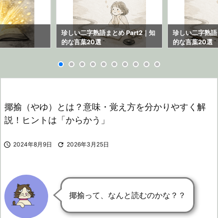
ら
珍しい二字熟語まとめ Part2｜知
珍しい二字熟語ま
的な言葉20選
的な言葉20選
揶揄（やゆ）とは？意味・覚え方を分かりやすく解
説！ヒントは「からかう」

2024年8月9日

2026年3月25日
揶揄って、なんと読むのかな？？