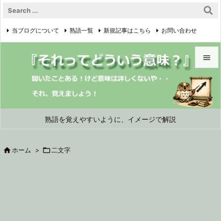
当ブログについて
熟語一覧
新規記事はこちら
お問い合わせ

プライバシーポリシー


メニュ

サイド
熟語を覚えやすいように、イメージで解説

前へ

ホーム
>

二文字

次へ

検索