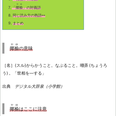
やゆ
7.
「
揶揄
」の対義語
8.
同じ読み方の熟語👀
9.
まとめ
やゆ
揶揄
の意味
［名］(スル)からかうこと。なぶること。嘲弄 (ちょうろ
う) 。「世相を—する」
出典
デジタル大辞泉（小学館）
やゆ
揶揄
はここに注意