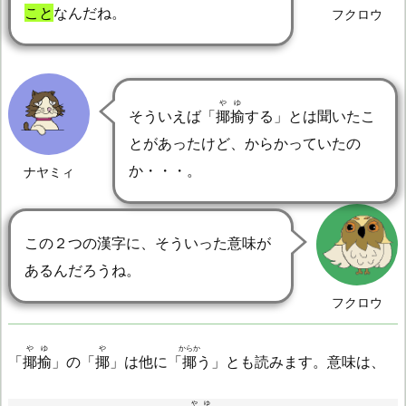
こと
なんだね。
フクロウ
やゆ
そういえば「
揶揄
する」とは聞いたこ
とがあったけど、からかっていたの
か・・・。
ナヤミィ
この２つの漢字に、そういった意味が
あるんだろうね。
フクロウ
やゆ
や
からか
「
揶揄
」の「
揶
」は他に「
揶
う」とも読みます。意味は、
やゆ