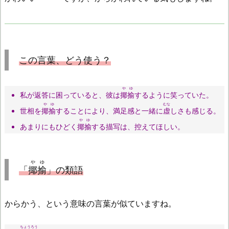
この言葉、どう使う？
やゆ
私が返答に困っていると、彼は
揶揄
するように笑っていた。
やゆ
むな
世相を
揶揄
することにより、満足感と一緒に
虚
しさも感じる。
やゆ
あまりにもひどく
揶揄
する描写は、控えてほしい。
やゆ
「
揶揄
」の類語
からかう、という意味の言葉が似ていますね。
ちょうろう