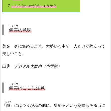
7.
こちら
はいかがでしょうか？
しょうび
鍾美
の意味
美を一身に集めること。大勢いる中で一人だけが際立って
美しいこと。
出典
デジタル大辞泉（小学館）
しょうび
鍾美
はここに注意
しょう
「
鍾
」にはつりがねの他に、集めるという意味もある点に