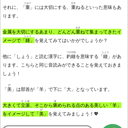
じゅう
かさ
それに、「
重
」には大切にする、
重
ねるといった意味もあ
ります。
かさ
金属を大切にするあまり、どんどん
重
ねて集まってきたイ
しょう
メージで「
鍾
」
を覚えてみてはいかがでしょうか？
つりがね
しょう
他に「しょう」と読む漢字に、
釣鐘
を意味する「
鐘
」があ
ります。こちらと同じ音読みができることを覚えておきま
しょう！
び
「
美
」は部首が「羊」で下に「大」となっています。
りっぱ
ほ
大きくて
立派
、そこから
褒
められる点のある美しい「羊」
び
をイメージして「
美
」
を覚えてみましょう！💖