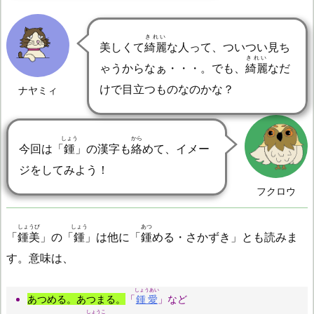
きれい
美しくて
綺麗
な人って、ついつい見ち
きれい
ゃうからなぁ・・・。でも、
綺麗
なだ
けで目立つものなのかな？
ナヤミィ
しょう
から
今回は「
鍾
」の漢字も
絡
めて、イメー
ジをしてみよう！
フクロウ
しょうび
しょう
あつ
「
鍾美
」の「
鍾
」は他に「
鍾
める・さかずき」とも読みま
す。意味は、
しょうあい
あつめる。あつまる。
「
鍾愛
」など
しょうこ