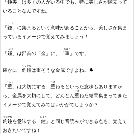
「
鍾美
」は多くの人がいる中でも、特に美しさが
際立
って
いることなんですね。
しょう
「
鍾
」に集まるという意味があることから、美しさが集ま
っているイメージで覚えてみましょう！
しょう
じゅう
「
鍾
」は部首の「金」に、「
重
」です。
つりがね
確かに、
釣鐘
は重そうな金属ですよね。🔔
じゅう
かさ
「
重
」は大切にする、
重
ねるといった意味もありますか
かさ
ら、金属を大切にして、どんどん
重
ねた結果集まってきた
イメージで覚えてみてはいかがでしょうか？
つりがね
しょう
釣鐘
を意味する「
鐘
」と同じ音読みができる点も、覚えて
おきたいですね！