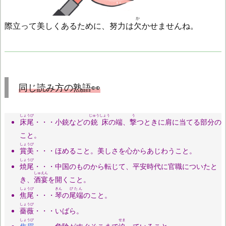
か
際立って美しくあるために、努力は
欠
かせませんね。
同じ読み方の熟語👀
しょうび
じゅうしょう
う
床尾
・・・小銃などの
銃床
の端、
撃
つときに肩に当てる部分の
こと。
しょうび
賞美
・・・ほめること。美しさを心からあじわうこと。
しょうび
焼尾
・・・中国のものから転じて、平安時代に官職についたと
しゅえん
き、
酒宴
を開くこと。
しょうび
きん
びたん
焦尾
・・・
琴
の
尾端
のこと。
しょうび
薔薇
・・・いばら。
しょうび
せま