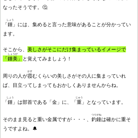
なったそうです。🤔
しょう
「
鍾
」には、集めると言った意味があることが分かってい
ます。
そこから、
美しさがそこにだけ集まっているイメージで
しょうび
「
鍾美
」
と覚えてみましょう！
かす
周りの人が
霞
むくらいの美しさがその人に集まっていれ
ば、目立ってしまってもおかしくありませんからね。
しょう
じゅう
「
鍾
」は部首である「金」に、「
重
」となっています。
つりがね
そのまま見ると重い金属ですが・・・、
釣鐘
は確かに重そ
うですよね。🔔