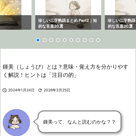
ら
珍しい二字熟語まとめ Part2｜知
珍しい二字熟語ま
的な言葉20選
的な言葉20選
鍾美（しょうび）とは？意味・覚え方を分かりやす
く解説！ヒントは「注目の的」

2024年1月24日

2026年3月25日
鍾美って、なんと読むのかな？？