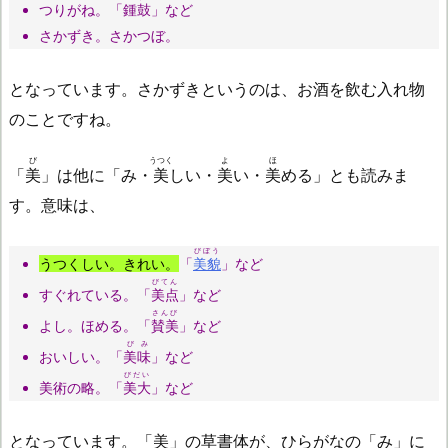
つりがね。「
鍾鼓
」など
さかずき。さかつぼ。
となっています。さかずきというのは、お酒を飲む入れ物
のことですね。
び
うつく
よ
ほ
「
美
」は他に「み・
美
しい・
美
い・
美
める」とも読みま
す。意味は、
びぼう
うつくしい。きれい。
「
美貌
」など
びてん
すぐれている。「
美点
」など
さんび
よし。ほめる。「
賛美
」など
びみ
おいしい。「
美味
」など
びだい
美術の略。「
美大
」など
となっています。「美」の草書体が、ひらがなの「み」に