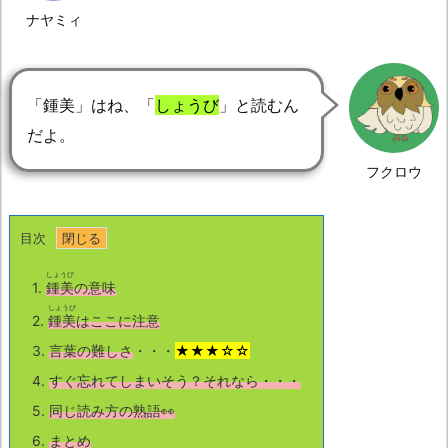
ナヤミィ
「鍾美」はね、「
しょうび
」と読むん
だよ。
フクロウ
目次
しょうび
1.
鍾美
の意味
しょうび
2.
鍾美
はここに注意
3.
言葉の難しさ
・・・
★★★☆☆
4.
すぐ忘れてしまいそう？それなら・・・
5.
同じ読み方の熟語👀
6.
まとめ