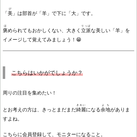
び
「
美
」は部首が「羊」で下に「大」です。
ほ
りっぱ
褒
められてもおかしくない、大きく
立派
な美しい「羊」を
イメージして覚えてみましょう！😁
こちら
はいかがでしょうか？
周りの注目を集めたい！
きれい
よち
とお考えの方は、きっとまだまだ
綺麗
になる
余地
がありま
すよね。
こちらに会員登録して、モニターになること。