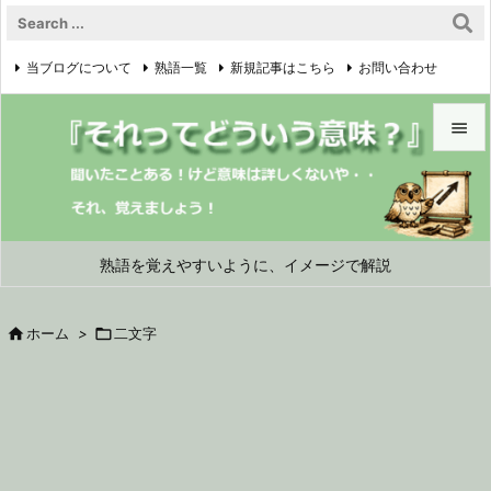
当ブログについて
熟語一覧
新規記事はこちら
お問い合わせ

プライバシーポリシー


メニュ

サイド
熟語を覚えやすいように、イメージで解説

前へ

ホーム
>

二文字

次へ

検索