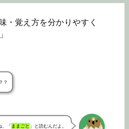
味・覚え方を分かりやすく
」
？？
ね、「
ままごと
」と読むんだよ。