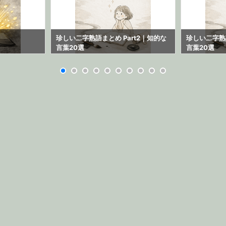
珍しい二字熟語まとめ Part2｜知的な
珍しい二字熟語
言葉20選
言葉20選