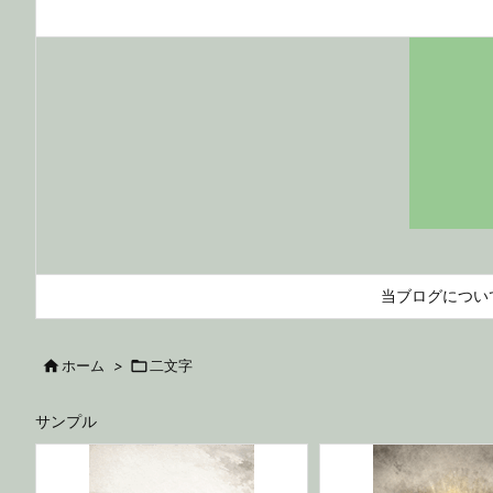
当ブログについ

ホーム
>

二文字
サンプル