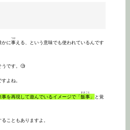
つか
誰かに
事
える、という意味でも使われているんです
うです。🧐
ですよね。
ままごと
来事を再現して遊んでいるイメージで「
飯事
」
と覚
することもありますよ。