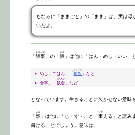
ちなみに「ままごと」の「まま」は、実は母
いだよ。
ままごと
まま
「
飯事
」の「
飯
」は他に「はん・めし・いい」
ふんぱん
めし。ごはん。「
噴飯
」など
はんだい
食事。「
飯台
」など
となっています。生きることに欠かせない意味
ごと
つか
「
事
」は他に「じ・ず・こと・
事
える」と読み
書けることでしょう。意味は、