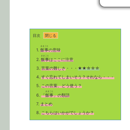
目次
ままごと
1.
飯事
の意味
ままごと
2.
飯事
はここに注意
3.
言葉の難しさ
・・・
★★☆☆☆
4.
すぐ忘れてしまいそう？それなら・・・
5.
この言葉、どう使う？
ままごと
6.
「
飯事
」の類語
7.
まとめ
8.
こちら
はいかがでしょうか？