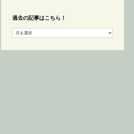
過去の記事はこちら！
過
去
の
記
事
は
こ
ち
ら！