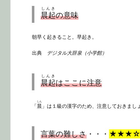
しんき
晨起
の意味
朝早く起きること。早起き。
出典
デジタル大辞泉（小学館）
しんき
晨起
はここに注意
しん
「
晨
」は１級の漢字のため、注意しておきまし
言葉の難しさ
・・・
★★★