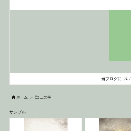
当ブログについ

ホーム
>

二文字
サンプル