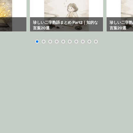
珍しい二字熟語まとめ Part2｜知的な
珍しい二字熟語
言葉20選
言葉20選