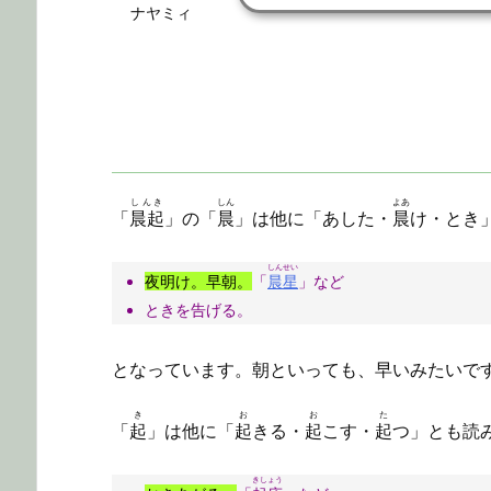
ナヤミィ
しんき
しん
よあ
「
晨起
」の「
晨
」は他に「あした・
晨
け・とき
しんせい
夜明け。早朝。
「
晨星
」など
ときを告げる。
となっています。朝といっても、早いみたいで
き
お
お
た
「
起
」は他に「
起
きる・
起
こす・
起
つ」とも読
きしょう