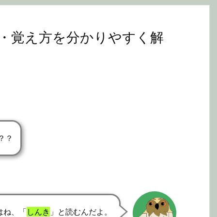
・覚え方を分かりやすく解
？？
はね、「
しんき
」と読むんだよ。