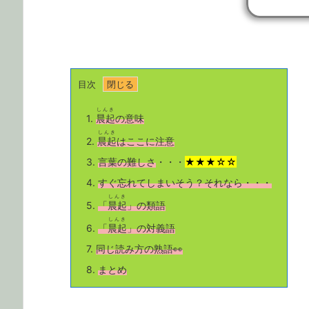
目次
しんき
1.
晨起
の意味
しんき
2.
晨起
はここに注意
3.
言葉の難しさ
・・・
★★★☆☆
4.
すぐ忘れてしまいそう？それなら・・・
しんき
5.
「
晨起
」の類語
しんき
6.
「
晨起
」の対義語
7.
同じ読み方の熟語👀
8.
まとめ