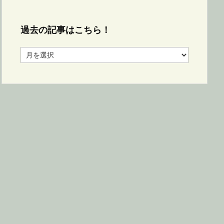
過去の記事はこちら！
過
去
の
記
事
は
こ
ち
ら！