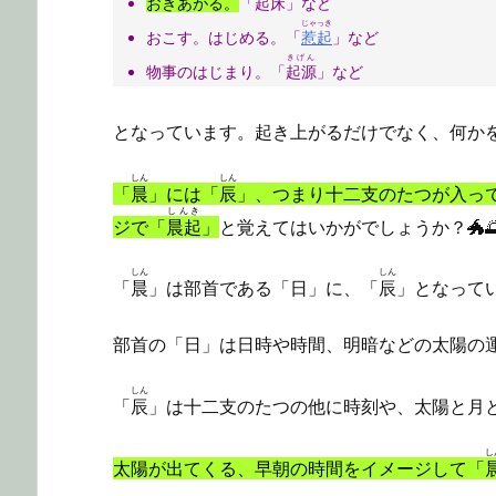
おきあがる。
「
起床
」など
じゃっき
おこす。はじめる。「
惹起
」など
きげん
物事のはじまり。「
起源
」など
となっています。起き上がるだけでなく、何か
しん
しん
「
晨
」には「
辰
」、つまり十二支のたつが入っ
しんき
ジで「
晨起
」
と覚えてはいかがでしょうか？🐲
しん
しん
「
晨
」は部首である「日」に、「
辰
」となって
部首の「日」は日時や時間、明暗などの太陽の
しん
「
辰
」は十二支のたつの他に時刻や、太陽と月
し
太陽が出てくる、早朝の時間をイメージして「