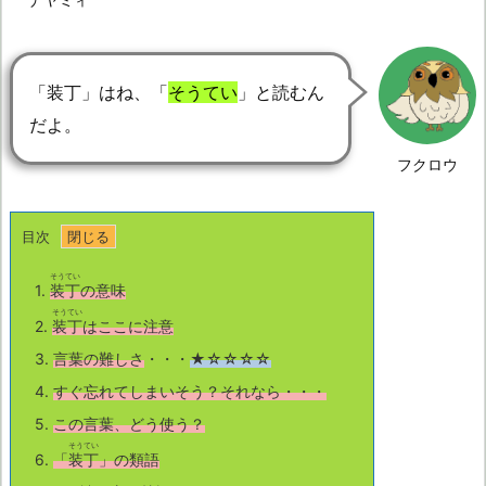
「装丁」はね、「
そうてい
」と読むん
だよ。
フクロウ
目次
そうてい
1.
装丁
の意味
そうてい
2.
装丁
はここに注意
3.
言葉の難しさ
・・・
★☆☆☆☆
4.
すぐ忘れてしまいそう？それなら・・・
5.
この言葉、どう使う？
そうてい
6.
「
装丁
」の類語