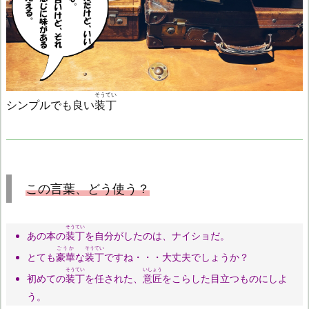
そうてい
シンプルでも良い
装丁
この言葉、どう使う？
そうてい
あの本の
装丁
を自分がしたのは、ナイショだ。
ごうか
そうてい
とても
豪華
な
装丁
ですね・・・大丈夫でしょうか？
そうてい
いしょう
初めての
装丁
を任された、
意匠
をこらした目立つものにしよ
う。