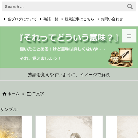
当ブログについて
熟語一覧
新規記事はこちら
お問い合わせ

プライバシーポリシー


メニュ

サイド
熟語を覚えやすいように、イメージで解説

前へ

ホーム
>

二文字

次へ
サンプル

検索