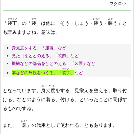
フクロウ
そうてい
そう
よそお
よそ
「
装丁
」の「
装
」は他に「そう・しょう・
装
う・
装
う」と
も読みますよね。意味は、
身支度をする。「服装」など
見た目をととのえる。「装飾」など
機械などの部品をととのえる。「装置」など
そうてい
本などの外観をつくる。「
装丁
」
など
みじたく
となっています。
身支度
をする、見栄えを整える、取り付
ける、などのように着る、付ける、といったことに関係す
るものですね。
しょう
また、「
裳
」の代用として使われることもあります。