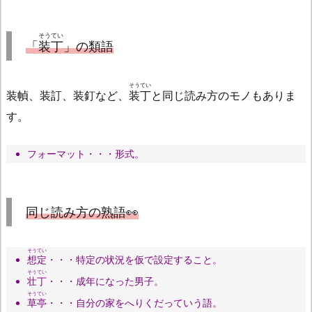
そうてい
「
装丁
」の類語
そうてい
装幀、装訂、装釘など、
装丁
と同じ読み方のモノもありま
す。
フォーマット・・・形式。
同じ読み方の熟語👀
そうてい
想定
・・・特定の状況を仮で設定すること。
そうてい
壮丁
・・・成年になった男子。
そうてい
草亭
・・・自分の家をへりくだっていう語。