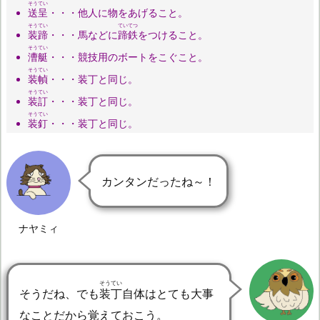
そうてい
送呈
・・・他人に物をあげること。
そうてい
ていてつ
装蹄
・・・馬などに
蹄鉄
をつけること。
そうてい
漕艇
・・・競技用のボートをこぐこと。
そうてい
装幀
・・・装丁と同じ。
そうてい
装訂
・・・装丁と同じ。
そうてい
装釘
・・・装丁と同じ。
カンタンだったね～！
ナヤミィ
そうてい
そうだね、でも
装丁
自体はとても大事
なことだから覚えておこう。