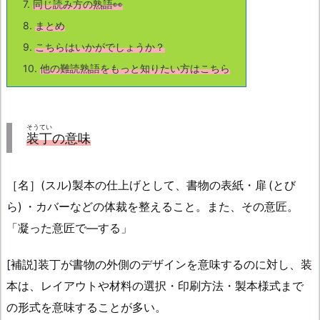
7.
同じ読み方の熟語👀
8.
まとめ
9.
こちらはいかがでしょうか？
10.
他の難読熟語をもっと知りたい方はこちら
そうてい
装丁
の意味
［名］(スル)製本の仕上げとして、書物の表紙・扉 (とび
ら) ・カバーなどの体裁を整えること。また、その意匠。
「凝った意匠で―する」
[補説]装丁が書物の外側のデザインを意味するのに対し、装
本は、レイアウトや材料の選択・印刷方法・製本様式まで
の形式を意味することが多い。