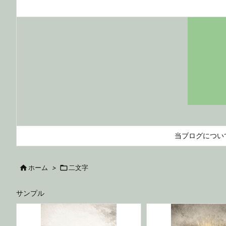
当ブログについ

ホーム
>

二文字
サンプル