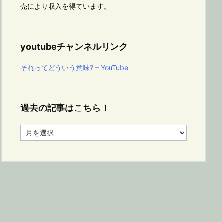
売により収入を得ています。
youtubeチャンネルリンク
それってどういう意味? – YouTube
過去の記事はこちら！
過
去
の
記
事
は
こ
ち
ら！