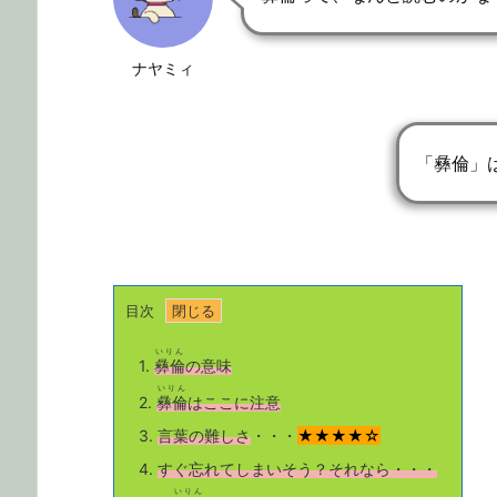
ナヤミィ
「彝倫」
目次
いりん
1.
彝倫
の意味
いりん
2.
彝倫
はここに注意
3.
言葉の難しさ
・・・
★★★★☆
4.
すぐ忘れてしまいそう？それなら・・・
いりん