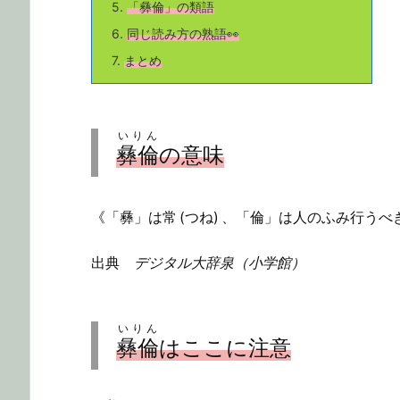
5.
「
彝倫
」の類語
6.
同じ読み方の熟語👀
7.
まとめ
いりん
彝倫
の意味
《「彝」は常 (つね) 、「倫」は人のふみ行う
出典
デジタル大辞泉（小学館）
いりん
彝倫
はここに注意