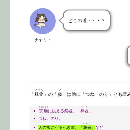
どこの道・・・？
ナヤミィ
いりん
い
「
彝倫
」の「
彝
」は他に「つね・のり」とも読
そうびょう
いき
宗廟
に供える祭器。「
彝器
」
つね。のり。
いりん
人の常に守るべき道。「
彝倫
」
など