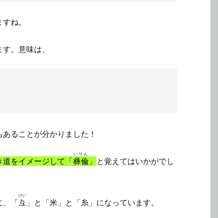
ますね。
ます。意味は、
もあることが分かりました！
いりん
き道をイメージして「
彝倫
」
と覚えてはいかがでし
けい
に、「
彑
」と「米」と「糸」になっています。