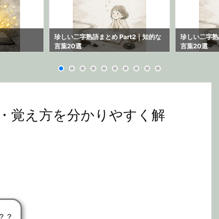
珍しい二字熟語まとめ Part2｜知的な
珍しい二字熟語
言葉20選
言葉20選
・覚え方を分かりやすく解
？？