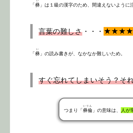
い
「
彝
」は１級の漢字のため、間違えないように
言葉の難しさ
・・・
★★★
い
「
彝
」の読み書きが、なかなか難しいため。
すぐ忘れてしまいそう？そ
いりん
つまり「
彝倫
」の意味は、
人が