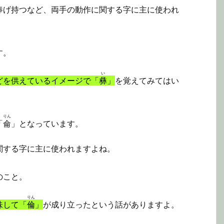
捧げ持つなど、両手の動作に関する字に主に使われ
す。
い
どを供えているイメージで「
彝
」
を覚えてみてはい
りん
「
侖
」となっています。
関する字に主に使われますよね。
のこと。
りん
味して「
倫
」
が成り立ったという話がありますよ。