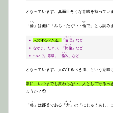
となっています。真面目そうな意味を持ってい
りん
つい
「
倫
」は他に「みち・たぐい・
倫
で」とも読み
りんり
人の守るべき道。
「
倫理
」など
ひりん
なかま。たぐい。「
比倫
」など
りんじ
ついで。等級。「
倫次
」など
となっています。人の守るべき道、という意味
常に、いつまでも変わらない、人として守るべ
ょうか？🧐
い
きょう
「
彝
」は部首である「
廾
」の「にじゅうあし」