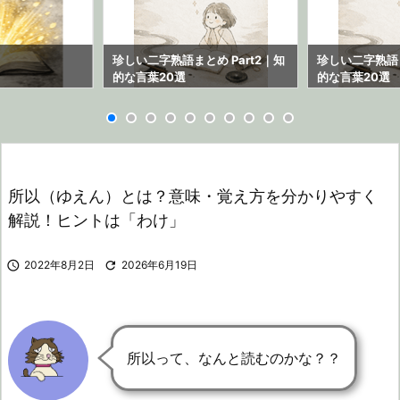
ら
珍しい二字熟語まとめ Part2｜知
珍しい二字熟語ま
的な言葉20選
的な言葉20選
所以（ゆえん）とは？意味・覚え方を分かりやすく
解説！ヒントは「わけ」

2022年8月2日

2026年6月19日
所以って、なんと読むのかな？？