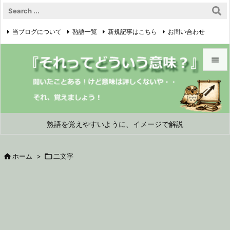
当ブログについて
熟語一覧
新規記事はこちら
お問い合わせ

プライバシーポリシー


メニュ

サイド
熟語を覚えやすいように、イメージで解説

前へ

ホーム
>

二文字

次へ

検索