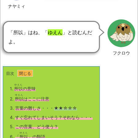
ナヤミィ
「所以」はね、「
ゆえん
」と読むんだ
よ。
フクロウ
目次
ゆえん
1.
所以
の意味
ゆえん
2.
所以
はここに注意
3.
言葉の難しさ
・・・
★★☆☆☆
4.
すぐ忘れてしまいそう？それなら・・・
5.
この言葉、どう使う？
ゆえん
6.
「
所以
」の類語