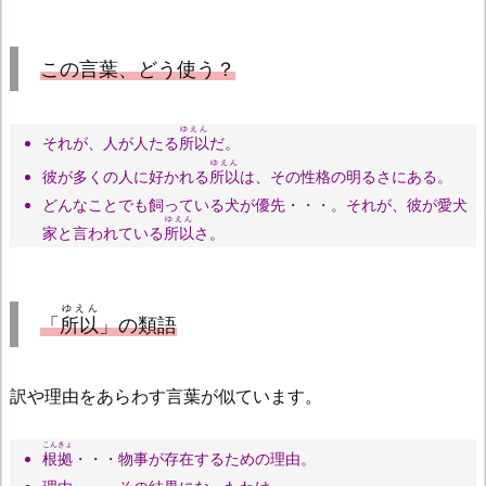
この言葉、どう使う？
ゆえん
それが、人が人たる
所以
だ。
ゆえん
彼が多くの人に好かれる
所以
は、その性格の明るさにある。
どんなことでも飼っている犬が優先・・・。それが、彼が愛犬
ゆえん
家と言われている
所以
さ。
ゆえん
「
所以
」の類語
訳や理由をあらわす言葉が似ています。
こんきょ
根拠
・・・物事が存在するための理由。