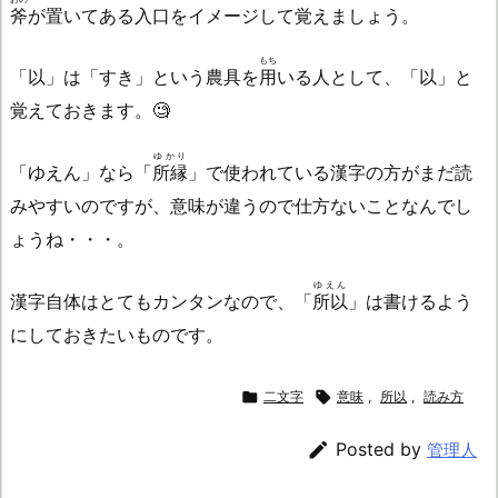
斧
が置いてある入口をイメージして覚えましょう。
もち
「以」は「すき」という農具を
用
いる人として、「以」と
覚えておきます。🧐
ゆかり
「ゆえん」なら「
所縁
」で使われている漢字の方がまだ読
みやすいのですが、意味が違うので仕方ないことなんでし
ょうね・・・。
ゆえん
漢字自体はとてもカンタンなので、「
所以
」は書けるよう
にしておきたいものです。

二文字

意味
,
所以
,
読み方

Posted by
管理人