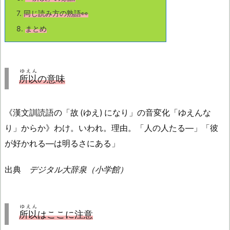
7.
同じ読み方の熟語👀
8.
まとめ
ゆえん
所以
の意味
《漢文訓読語の「故 (ゆえ) になり」の音変化「ゆえんな
り」からか》わけ。いわれ。理由。「人の人たる―」「彼
が好かれる―は明るさにある」
出典
デジタル大辞泉（小学館）
ゆえん
所以
はここに注意