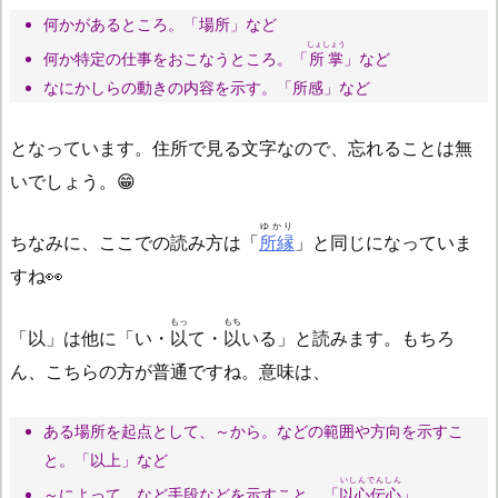
何かがあるところ。「場所」など
しょしょう
何か特定の仕事をおこなうところ。「
所掌
」など
なにかしらの動きの内容を示す。「所感」など
となっています。住所で見る文字なので、忘れることは無
いでしょう。😁
ゆかり
ちなみに、ここでの読み方は「
所縁
」と同じになっていま
すね👀
もっ
もち
「以」は他に「い・
以
て・
以
いる」と読みます。もちろ
ん、こちらの方が普通ですね。意味は、
ある場所を起点として、～から。などの範囲や方向を示すこ
と。「以上」など
いしんでんしん
～によって、など手段などを示すこと。「
以心伝心
」