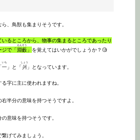
なら、鳥獣も集まりそうです。
ているところから、物事の集まるところであったり
えんそう
ージで「
淵藪
」
を覚えてはいかがでしょうか？🧐
いち
しょう
「
一
」と「
爿
」となっています。
する字に主に使われますね。
の右半分の意味を持つそうですよ。
分の意味を持つそうです。
で繋げてみましょう。