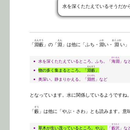
水を深くたたえているそうだか
えんそう
えん
ふか
おくぶか
「
淵藪
」の「
淵
」は他に「ふち・
淵
い・
淵
い」
かいえん
水を深くたたえているところ。ふち。「
海淵
」な
えんそう
物の多く集まるところ。「
淵藪
」
えんぜん
奥深い。静まりかえる。「
淵然
」など
となっています。水に関係しているようですね
そう
「
藪
」は他に「やぶ・さわ」とも読みます。意
そうたく
草木が生い茂っているところ。やぶ。
「
藪沢
」な