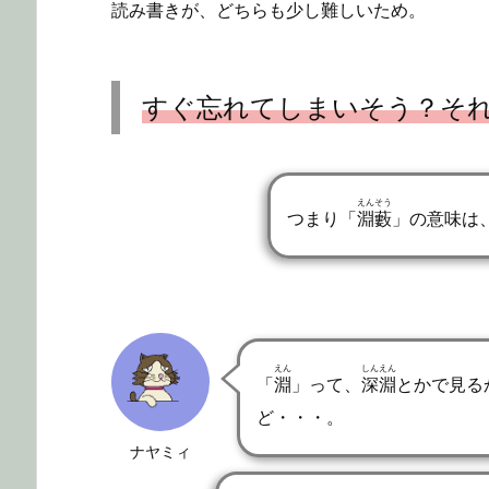
読み書きが、どちらも少し難しいため。
すぐ忘れてしまいそう？そ
えんそう
つまり「
淵藪
」の意味は
えん
しんえん
「
淵
」って、
深淵
とかで見る
ど・・・。
ナヤミィ