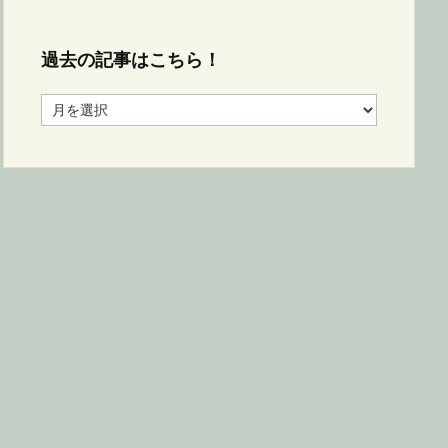
過去の記事はこちら！
過
去
の
記
事
は
こ
ち
ら！