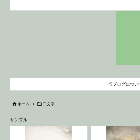
当ブログについ

ホーム
>

二文字
サンプル