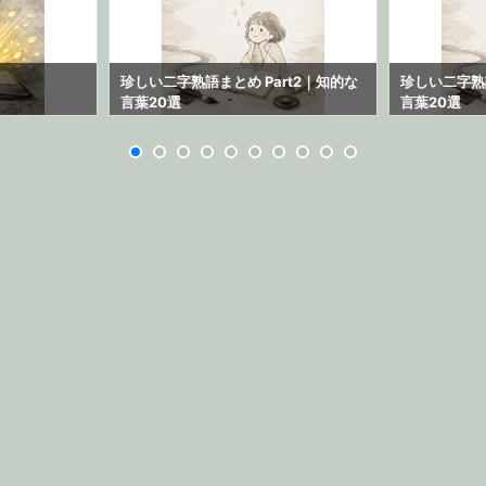
珍しい二字熟語まとめ Part2｜知的な
珍しい二字熟語
言葉20選
言葉20選