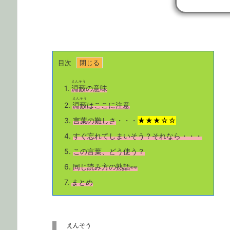
目次
えんそう
1.
淵藪
の意味
えんそう
2.
淵藪
はここに注意
3.
言葉の難しさ
・・・
★★★☆☆
4.
すぐ忘れてしまいそう？それなら・・・
5.
この言葉、どう使う？
6.
同じ読み方の熟語👀
7.
まとめ
えんそう