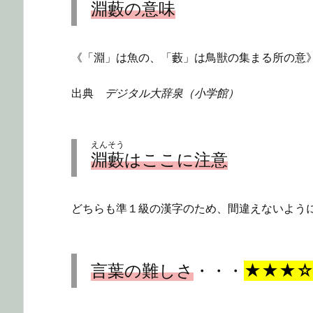
淵藪
の意味
《「淵」は魚の、「藪」は鳥獣の集まる所の意
出典
デジタル大辞泉（小学館）
えんそう
淵藪
はここに注意
どちらも準１級の漢字のため、間違えないよう
言葉の難しさ
・・・
★★★