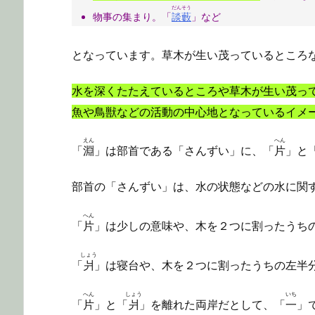
だんそう
物事の集まり。「
談藪
」など
となっています。草木が生い茂っているところ
水を深くたたえているところや草木が生い茂っ
魚や鳥獣などの活動の中心地となっているイメ
えん
へん
「
淵
」は部首である「さんずい」に、「
片
」と
部首の「さんずい」は、水の状態などの水に関
へん
「
片
」は少しの意味や、木を２つに割ったうち
しょう
「
爿
」は寝台や、木を２つに割ったうちの左半
へん
しょう
いち
「
片
」と「
爿
」を離れた両岸だとして、「
一
」