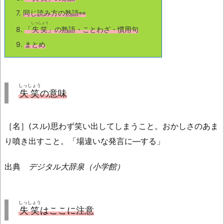
7.
同じ読み方の熟語👀
しっしょう
8.
「
失笑
」の熟語・ことわざ・慣用句
9.
まとめ
しっしょう
失笑
の意味
［名］(スル)思わず笑い出してしまうこと。おかしさのあま
り噴き出すこと。「場違いな発言に—する」
出典
デジタル大辞泉（小学館）
しっしょう
失笑
はここに注意