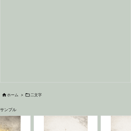

ホーム
>

二文字
サンプル