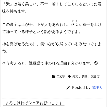
よう
「
夭
」は若く美しい、不幸、若くして亡くなるといった意
味を持ちます。
みこ
この漢字は上が手、下が人をあらわし、
巫女
が両手を上げ
て踊っている様子という話があるようですよ。
神を喜ばせるために、笑いながら踊っているみたいですよ
ね。
そう考えると、謙遜語で使われる理由も分かります。🧐

二文字

失笑
,
意味
,
読み方

Posted by
管理人
よろしければシェアお願いします