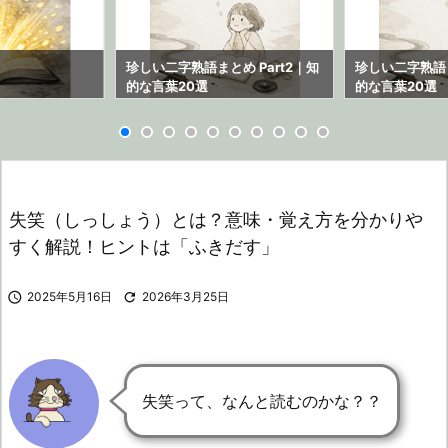
ら
珍しい二字熟語まとめ Part2｜知
珍しい二字熟語ま
的な言葉20選
的な言葉20選
失笑（しっしょう）とは？意味・覚え方を分かりや
すく解説！ヒントは「ふきだす」

2025年5月16日

2026年3月25日
失笑って、なんと読むのかな？？