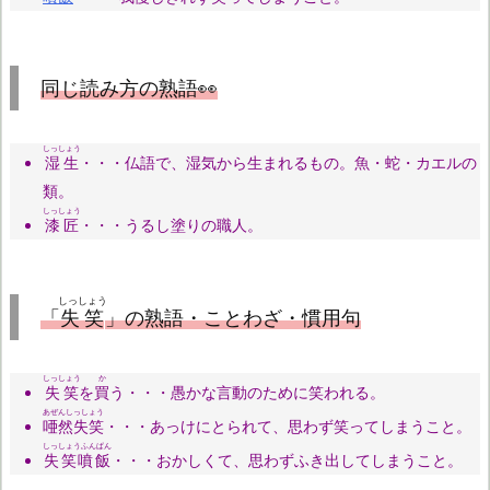
同じ読み方の熟語👀
しっしょう
湿生
・・・仏語で、湿気から生まれるもの。魚・蛇・カエルの
類。
しっしょう
漆匠
・・・うるし塗りの職人。
しっしょう
「
失笑
」の熟語・ことわざ・慣用句
しっしょう
か
失笑
を
買
う・・・愚かな言動のために笑われる。
あぜんしっしょう
唖然失笑
・・・あっけにとられて、思わず笑ってしまうこと。
しっしょうふんぱん
失笑噴飯
・・・おかしくて、思わずふき出してしまうこと。