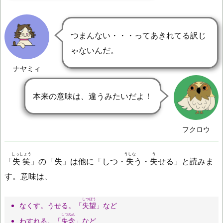
つまんない・・・ってあきれてる訳じ
ゃないんだ。
ナヤミィ
本来の意味は、違うみたいだよ！
フクロウ
しっしょう
うしな
う
「
失笑
」の「失」は他に「しつ・
失
う・
失
せる」と読みま
す。意味は、
しつぼう
なくす。うせる。「
失望
」など
しつねん
わすれる。「
失念
」など