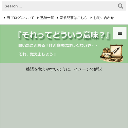
当ブログについて
熟語一覧
新規記事はこちら
お問い合わせ

プライバシーポリシー


メニュ

サイド
熟語を覚えやすいように、イメージで解説

前へ

次へ

検索