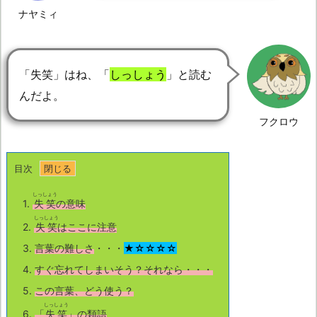
ナヤミィ
「失笑」はね、「
しっしょう
」と読む
んだよ。
フクロウ
目次
しっしょう
1.
失笑
の意味
しっしょう
2.
失笑
はここに注意
3.
言葉の難しさ
・・・
★☆☆☆☆
4.
すぐ忘れてしまいそう？それなら・・・
5.
この言葉、どう使う？
しっしょう
6.
「
失笑
」の類語