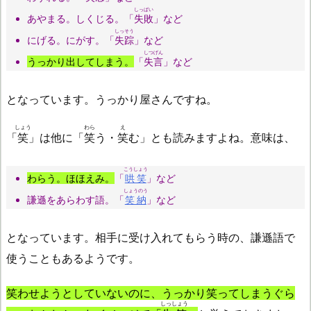
しっぱい
あやまる。しくじる。「
失敗
」など
しっそう
にげる。にがす。「
失踪
」など
しつげん
うっかり出してしまう。
「
失言
」など
となっています。うっかり屋さんですね。
しょう
わら
え
「
笑
」は他に「
笑
う・
笑
む」とも読みますよね。意味は、
こうしょう
わらう。ほほえみ。
「
哄笑
」など
しょうのう
謙遜をあらわす語。「
笑納
」など
となっています。相手に受け入れてもらう時の、謙遜語で
使うこともあるようです。
笑わせようとしていないのに、うっかり笑ってしまうぐら
しっしょう