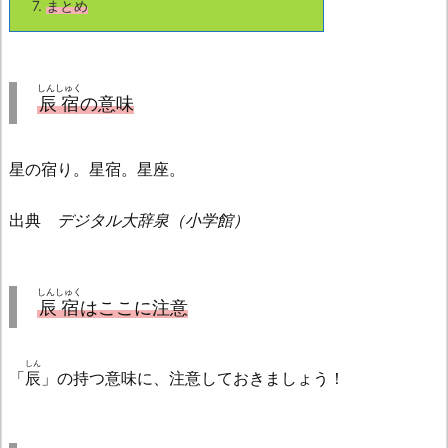
7.
まとめ
しんしゅく
辰宿
の意味
星の宿り。星宿。星座。
出典
デジタル大辞泉（小学館）
しんしゅく
辰宿
はここに注意
しん
「
辰
」の持つ意味に、注意しておきましょう！