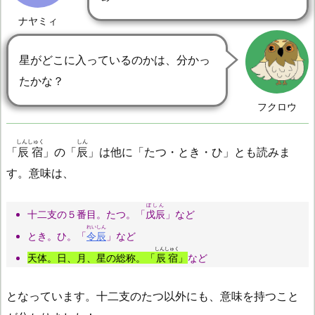
ナヤミィ
星がどこに入っているのかは、分かっ
たかな？
フクロウ
しんしゅく
しん
「
辰宿
」の「
辰
」は他に「たつ・とき・ひ」とも読みま
す。意味は、
ぼしん
十二支の５番目。たつ。「
戊辰
」など
れいしん
とき。ひ。「
令辰
」など
しんしゅく
天体。日、月、星の総称。「
辰宿
」
など
となっています。十二支のたつ以外にも、意味を持つこと