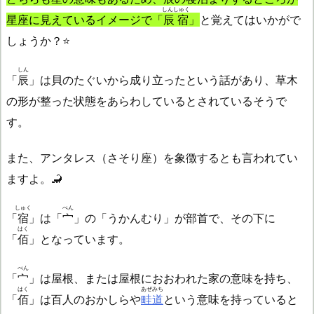
しんしゅく
星座に見えているイメージで「
辰宿
」
と覚えてはいかがで
しょうか？⭐
しん
「
辰
」は貝のたぐいから成り立ったという話があり、草木
の形が整った状態をあらわしているとされているそうで
す。
また、アンタレス（さそり座）を象徴するとも言われてい
ますよ。🦂
しゅく
べん
「
宿
」は「
宀
」の「うかんむり」が部首で、その下に
はく
「
佰
」となっています。
べん
「
宀
」は屋根、または屋根におおわれた家の意味を持ち、
はく
あぜみち
「
佰
」は百人のおかしらや
畦道
という意味を持っていると