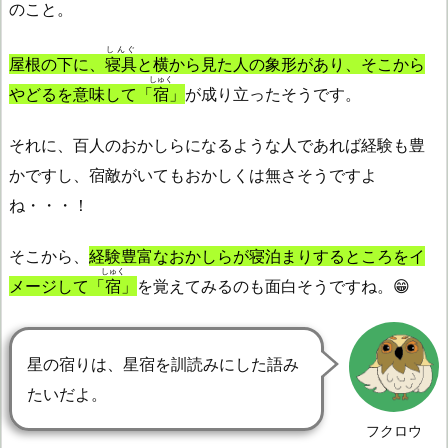
のこと。
しんぐ
屋根の下に、
寝具
と横から見た人の象形があり、そこから
しゅく
やどるを意味して「
宿
」
が成り立ったそうです。
それに、百人のおかしらになるような人であれば経験も豊
かですし、宿敵がいてもおかしくは無さそうですよ
ね・・・！
そこから、
経験豊富なおかしらが寝泊まりするところをイ
しゅく
メージして「
宿
」
を覚えてみるのも面白そうですね。😁
星の宿りは、星宿を訓読みにした語み
たいだよ。
フクロウ