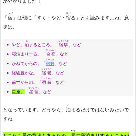
が分かりました！
しゅく
やど
「
宿
」は他に「すく・やど・
宿
る」とも読みますよね。意
味は、
と
しゅくえき
やど。
泊
まるところ。「
宿駅
」など
がっしゅく
寝泊まりする。「
合宿
」など
しゅくあ
かねてからの。「
宿痾
」など
しゅくろう
経験豊かな。「
宿老
」など
しゅくめい
前世からの。「
宿命
」など
せいしゅく
星座。
「
星宿
」など
と
となっています。どうやら、
泊
まるだけではないみたいで
すね。
たつ
どちらも星の意味もあるため、
辰
の寝泊まりするところが