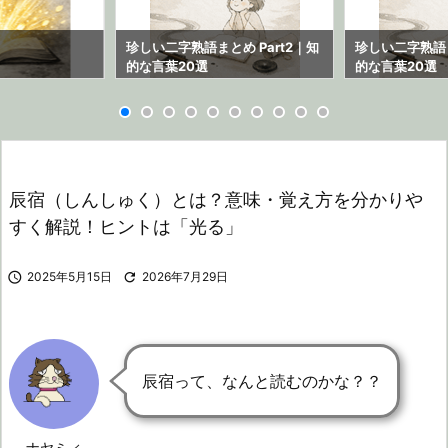
ら
珍しい二字熟語まとめ Part2｜知
珍しい二字熟語ま
的な言葉20選
的な言葉20選
辰宿（しんしゅく）とは？意味・覚え方を分かりや
すく解説！ヒントは「光る」

2025年5月15日

2026年7月29日
辰宿って、なんと読むのかな？？
ナヤミィ