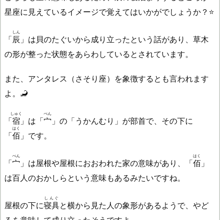
星座に見えているイメージで覚えてはいかがでしょうか？⭐
しん
「
辰
」は貝のたぐいから成り立ったという話があり、草木
の形が整った状態をあらわしているとされています。
また、アンタレス（さそり座）を象徴するとも言われます
よ。🦂
しゅく
べん
「
宿
」は「
宀
」の「うかんむり」が部首で、その下に
はく
「
佰
」です。
べん
はく
「
宀
」は屋根や屋根におおわれた家の意味があり、「
佰
」
は百人のおかしらという意味もあるみたいですね。
しんぐ
屋根の下に
寝具
と横から見た人の象形があるようで、やど
るを意味して成り立ったそうですよ。