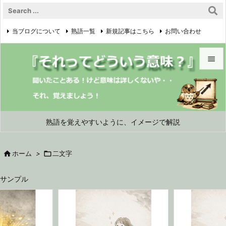
当ブログについて
熟語一覧
新規記事はこちら
お問い合わせ

プライバシーポリシー


メニュ

サイド
熟語を覚えやすいように、イメージで解説

前へ

ホーム
>

二文字

次へ
サンプル

検索