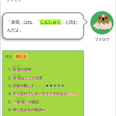
「辰宿」はね、「
しんしゅく
」と読む
んだよ。
フクロウ
目次
しんしゅく
1.
辰宿
の意味
しんしゅく
2.
辰宿
はここに注意
3.
言葉の難しさ
・・・
★★☆☆☆
4.
すぐ忘れてしまいそう？それなら・・・
しんしゅく
5.
「
辰宿
」の類語
6.
同じ読み方の熟語👀