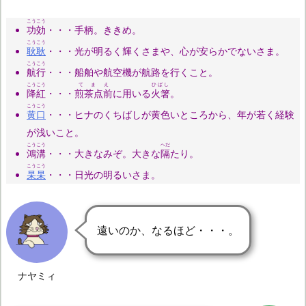
こうこう
功効
・・・手柄。ききめ。
こうこう
耿耿
・・・光が明るく輝くさまや、心が安らかでないさま。
こうこう
航行
・・・船舶や航空機が航路を行くこと。
こうこう
てまえ
ひばし
降紅
・・・
煎茶点前
に用いる
火箸
。
こうこう
黄口
・・・ヒナのくちばしが黄色いところから、年が若く経験
が浅いこと。
こうこう
へだ
鴻溝
・・・大きなみぞ。大きな
隔
たり。
こうこう
杲杲
・・・日光の明るいさま。
遠いのか、なるほど・・・。
ナヤミィ