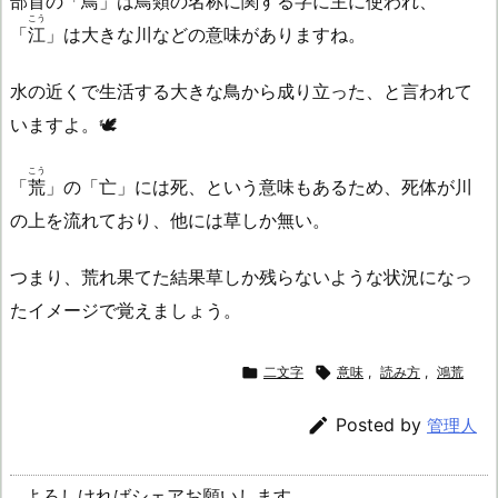
部首の「鳥」は鳥類の名称に関する字に主に使われ、
こう
「
江
」は大きな川などの意味がありますね。
水の近くで生活する大きな鳥から成り立った、と言われて
いますよ。🕊️
こう
「
荒
」の「亡」には死、という意味もあるため、死体が川
の上を流れており、他には草しか無い。
つまり、荒れ果てた結果草しか残らないような状況になっ
たイメージで覚えましょう。

二文字

意味
,
読み方
,
鴻荒

Posted by
管理人
よろしければシェアお願いします