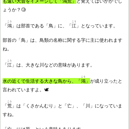
も遠い大昔をイメージして「
鴻荒
」
と覚えてはいかがでし
ょうか？🧐
こう
こう
「
鴻
」は部首である「鳥」に、「
江
」となっています。
部首の「鳥」は、鳥類の名称に関する字に主に使われます
ね。
こう
「
江
」は、大きな川などの意味があります。
こう
水の近くで生活する大きな鳥から、「
鴻
」
が成り立ったと
言われていますよ。🕊️
こう
「
荒
」は「くさかんむり」と「亡」、「川」になっていま
すね。
「亡」には死、という意味もあります。