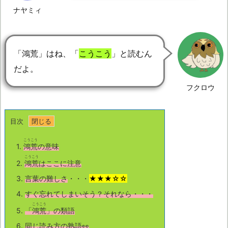
ナヤミィ
「鴻荒」はね、「
こうこう
」と読むん
だよ。
フクロウ
目次
こうこう
1.
鴻荒
の意味
こうこう
2.
鴻荒
はここに注意
3.
言葉の難しさ
・・・
★★★☆☆
4.
すぐ忘れてしまいそう？それなら・・・
こうこう
5.
「
鴻荒
」の類語
6.
同じ読み方の熟語👀