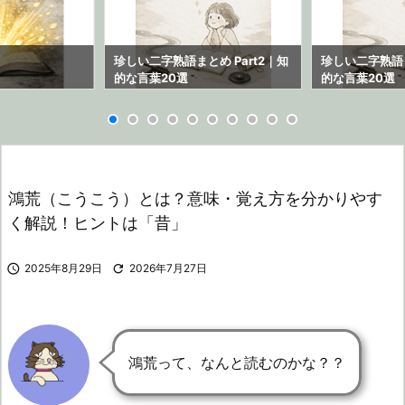
ら
珍しい二字熟語まとめ Part2｜知
珍しい二字熟語ま
的な言葉20選
的な言葉20選
鴻荒（こうこう）とは？意味・覚え方を分かりやす
く解説！ヒントは「昔」

2025年8月29日

2026年7月27日
鴻荒って、なんと読むのかな？？