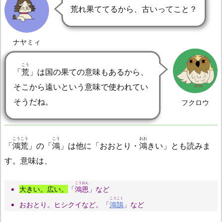
荒れ果ててるから、古いってこと？
ナヤミィ
こう
「
荒
」は国の果ての意味もあるから、
そこから遠いという意味で使われてい
そうだね。
フクロウ
こうこう
こう
おお
「
鴻荒
」の「
鴻
」は他に「おおとり・
鴻
きい」とも読みま
す。意味は、
こうおん
大きい。広い。
「
鴻恩
」など
こうこく
おおとり。ヒシクイなど。「
鴻鵠
」など