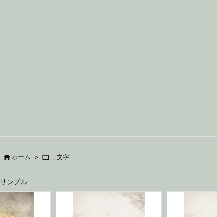

ホーム
>

二文字
サンプル