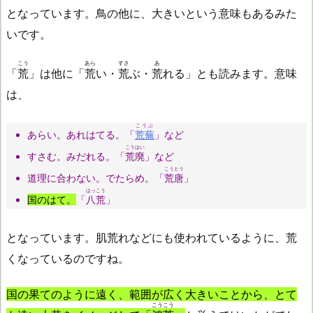
となっています。鳥の他に、大きいという意味もあるみた
いです。
こう
あら
すさ
あ
「
荒
」は他に「
荒
い・
荒
ぶ・
荒
れる」とも読みます。意味
は、
こうぶ
あらい。あれはてる。「
荒蕪
」など
こうはい
すさむ。みだれる。「
荒廃
」など
こうとう
道理に合わない。でたらめ。「
荒唐
」
はっこう
国のはて。
「
八荒
」
となっています。肌荒れなどにも使われているように、荒
くなっているのですね。
国の果てのように遠く、範囲が広く大きいことから、とて
こうこう