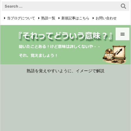
当ブログについて
熟語一覧
新規記事はこちら
お問い合わせ

プライバシーポリシー


メニュ

サイド
熟語を覚えやすいように、イメージで解説

前へ

次へ

検索