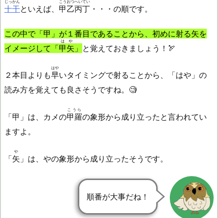
じっかん
こうおつへいてい
十干
といえば、
甲乙丙丁
・・・の順です。
この中で「甲」が１番目であることから、初めに射る矢を
はや
イメージして「
甲矢
」
と覚えておきましょう！🏹
はや
２本目よりも
早
いタイミングで射ることから、「はや」の
読み方を覚えても良さそうですね。🧐
こうら
「甲」は、カメの
甲羅
の象形から成り立ったと言われてい
ますよ。
や
「
矢
」は、やの象形から成り立ったそうです。
順番が大事だね！