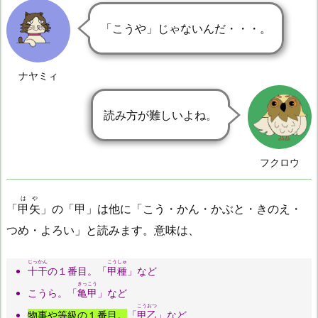
「こうや」じゃないんだ・・・。
ナヤミィ
読み方が難しいよね。
フクロウ
はや
「
甲矢
」の「甲」は他に「こう・かん・かぶと・きのえ・
つめ・よろい」と読みます。意味は、
じっかん
こうしゅ
十干
の１番目。「
甲種
」など
きっこう
こうら。「
亀甲
」など
こうおつ
物事や等級の１番目。
「
甲乙
」など