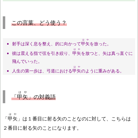
この言葉、どう使う？
はや
射手は深く息を整え、的に向かって
甲矢
を放った。
はや
彼は震える指で弦を引き絞り、
甲矢
を放つと、矢は真っ直ぐに
飛んでいった。
はや
人生の第一歩は、弓道における
甲矢
のように重みがある。
はや
「
甲矢
」の対義語
はや
「
甲矢
」は１番目に射る矢のことなのに対して、こちらは
２番目に射る矢のことになります。