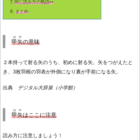
7.
同じ読み方の熟語👀
8.
まとめ
はや
甲矢
の意味
２本持って射る矢のうち、初めに射る矢。矢をつがえたと
き、3枚羽根の羽表が外側になり裏が手前になる矢。
出典
デジタル大辞泉（小学館）
はや
甲矢
はここに注意
読み方に注意しましょう！