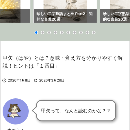
ら
珍しい二字熟語まとめ Part2｜知
珍しい二字熟語ま
的な言葉20選
的な言葉20選
甲矢（はや）とは？意味・覚え方を分かりやすく解
説！ヒントは「１番目」

2026年1月8日

2026年3月26日
甲矢って、なんと読むのかな？？
ナヤミィ