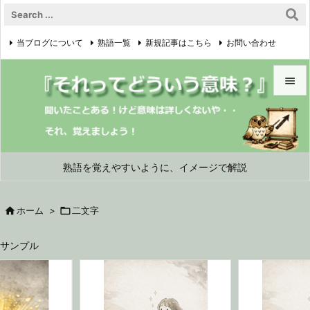
当ブログについて
熟語一覧
新規記事はこちら
お問い合わせ

プライバシーポリシー


メニュ

サイド
熟語を覚えやすいように、イメージで解説

前へ

ホーム
>

二文字

次へ
サンプル

検索