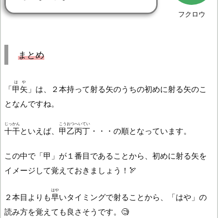
フクロウ
まとめ
はや
「
甲矢
」は、２本持って射る矢のうちの初めに射る矢のこ
となんですね。
じっかん
こうおつへいてい
十干
といえば、
甲乙丙丁
・・・の順となっています。
この中で「甲」が１番目であることから、初めに射る矢を
イメージして覚えておきましょう！🏹
はや
２本目よりも
早
いタイミングで射ることから、「はや」の
読み方を覚えても良さそうです。🧐