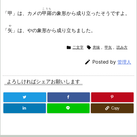
こうら
「甲」は、カメの
甲羅
の象形から成り立ったそうですよ。
や
「
矢
」は、やの象形から成り立ちました。

二文字

意味
,
甲矢
,
読み方

Posted by
管理人
よろしければシェアお願いします
Copy