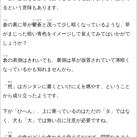
るという意味もあります。
くら
うっそう
しげ
倉
の裏に草が
鬱蒼
と
茂
って少し暗くなっているような、草
がまじった暗い青色をイメージして覚えてみてはいかがで
しょうか？
くら
倉
の表側はきれいでも、裏側は草が放置されていて薄暗く
なっているかも知れませんから。
ぜん
「
然
」はカンタンに書くといけにえを燃やす、ということ
から成り立ったようです。
下が「ひへん」、上に乗っているのはただの「タ」ではな
く、犬も「大」では無い点に注意が必要ですね。
そう