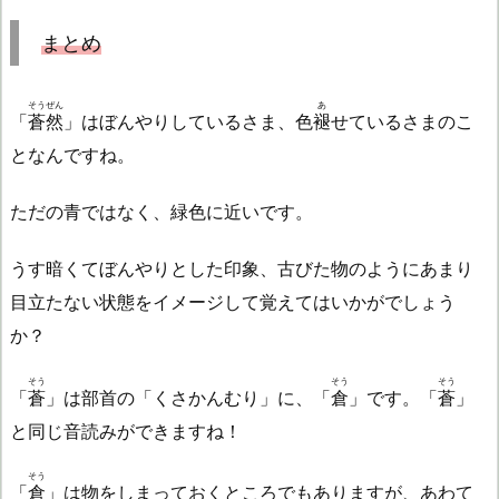
まとめ
そうぜん
あ
「
蒼然
」はぼんやりしているさま、色
褪
せているさまのこ
となんですね。
ただの青ではなく、緑色に近いです。
うす暗くてぼんやりとした印象、古びた物のようにあまり
目立たない状態をイメージして覚えてはいかがでしょう
か？
そう
そう
そう
「
蒼
」は部首の「くさかんむり」に、「
倉
」です。「
蒼
」
と同じ音読みができますね！
そう
「
倉
」は物をしまっておくところでもありますが、あわて