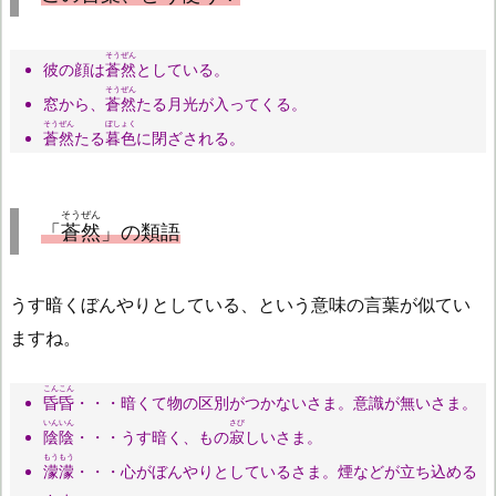
そうぜん
彼の顔は
蒼然
としている。
そうぜん
窓から、
蒼然
たる月光が入ってくる。
そうぜん
ぼしょく
蒼然
たる
暮色
に閉ざされる。
そうぜん
「
蒼然
」の類語
うす暗くぼんやりとしている、という意味の言葉が似てい
ますね。
こんこん
昏昏
・・・暗くて物の区別がつかないさま。意識が無いさま。
いんいん
さび
陰陰
・・・うす暗く、もの
寂
しいさま。
もうもう
濛濛
・・・心がぼんやりとしているさま。煙などが立ち込める