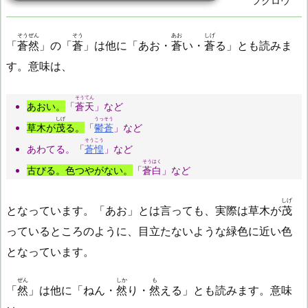
フクロウ
そうぜん
そう
あお
しげ
「
蒼然
」の「
蒼
」は他に「あお・
蒼
い・
蒼
る」とも読みま
す。意味は、
そうてん
あおい。
「
蒼天
」など
しげ
うっそう
草木が
茂
る。
「
鬱蒼
」など
そうこう
あわてる。「
蒼惶
」など
そうはく
古びる。色つやがない。
「
蒼白
」など
しげ
となっています。「あお」とは言っても、実際は草木が
茂
っているところのように、目立たないような緑色に近い色
となっています。
ぜん
しか
も
「
然
」は他に「ねん・
然
り・
然
える」とも読みます。意味