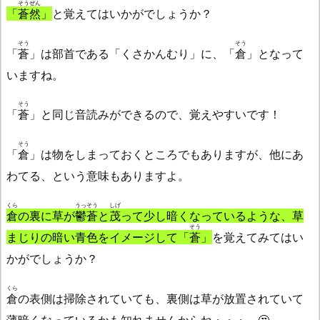
そうぜん
「
蒼然
」
と覚えてはいかがでしょうか？
そう
そう
「
蒼
」は部首である「くさかんむり」に、「
倉
」となって
いますね。
そう
「
蒼
」と同じ音読みができるので、覚えやすいです！
そう
「
倉
」は物をしまっておくところでもありますが、他にあ
わてる、という意味もありますよ。
くら
うっそう
しげ
倉
の裏に草が
鬱蒼
と
茂
って少し暗くなっているような、草
そう
まじりの暗い青色をイメージして「
蒼
」
を覚えてみてはい
かがでしょうか？
くら
倉
の表側は掃除されていても、裏側は草が放置されていて
薄暗くなっているかも知れませんからね・・・。🤔