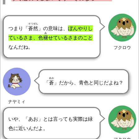
そうぜん
つまり「
蒼然
」の意味は、
ぼんやりし
あ
ているさま、色
褪
せているさまのこと
なんだね。
フクロウ
あお
「
蒼
」だから、青色と同じだよね？
ナヤミィ
いや、「あお」とは言っても実際は緑
色に近いんだよ。