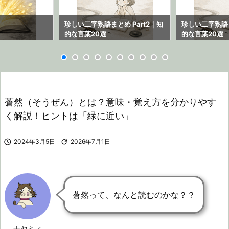
ら
珍しい二字熟語まとめ Part2｜知
珍しい二字熟語ま
的な言葉20選
的な言葉20選
蒼然（そうぜん）とは？意味・覚え方を分かりやす
く解説！ヒントは「緑に近い」

2024年3月5日

2026年7月1日
蒼然って、なんと読むのかな？？
ナヤミィ