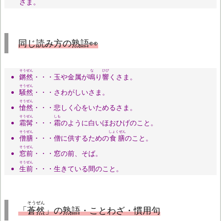
さま。
同じ読み方の熟語👀
そうぜん
な
ひび
鏘然
・・・玉や金属が
鳴
り
響
くさま。
そうぜん
騒然
・・・さわがしいさま。
そうぜん
愴然
・・・悲しく心をいためるさま。
そうぜん
しも
霜髯
・・・
霜
のように白いほおひげのこと。
そうぜん
しょくぜん
僧膳
・・・僧に供するための
食膳
のこと。
そうぜん
窓前
・・・窓の前、そば。
そうぜん
生前
・・・生きている間のこと。
そうぜん
「
蒼然
」の熟語・ことわざ・慣用句