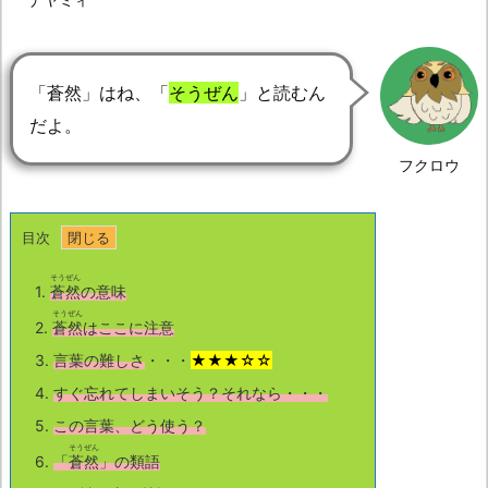
「蒼然」はね、「
そうぜん
」と読むん
だよ。
フクロウ
目次
そうぜん
1.
蒼然
の意味
そうぜん
2.
蒼然
はここに注意
3.
言葉の難しさ
・・・
★★★☆☆
4.
すぐ忘れてしまいそう？それなら・・・
5.
この言葉、どう使う？
そうぜん
6.
「
蒼然
」の類語