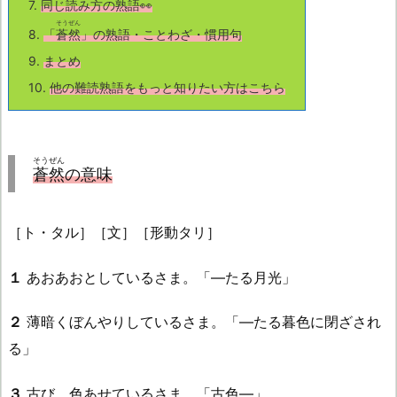
7.
同じ読み方の熟語👀
そうぜん
8.
「
蒼然
」の熟語・ことわざ・慣用句
9.
まとめ
10.
他の難読熟語をもっと知りたい方はこちら
そうぜん
蒼然
の意味
［ト・タル］［文］［形動タリ］
１
あおあおとしているさま。「—たる月光」
２
薄暗くぼんやりしているさま。「—たる暮色に閉ざされ
る」
３
古び、色あせているさま。「古色—」