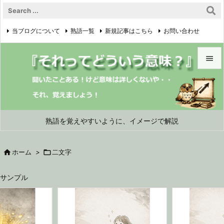
当ブログについて
熟語一覧
新規記事はこちら
お問い合わせ

プライバシーポリシー


メニュ

サイド
熟語を覚えやすいように、イメージで解説

前へ

ホーム
>

二文字

次へ
サンプル

検索