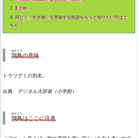
7.
まとめ
8.
同じく「生き物」を意味する熟語をもっと知りたい方はこ
ちら
ぬえどり
鵼鳥
の意味
トラツグミの別名。
出典
デジタル大辞泉（小学館）
ぬえどり
鵼鳥
はここに注意