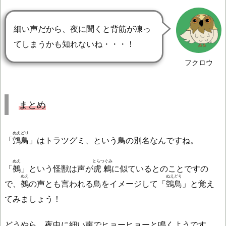
細い声だから、夜に聞くと背筋が凍っ
てしまうかも知れないね・・・！
フクロウ
まとめ
ぬえどり
「
鵼鳥
」はトラツグミ、という鳥の別名なんですね。
ぬえ
とらつぐみ
「
鵺
」という怪獣は声が
虎鶫
に似ているとのことですの
ぬえ
ぬえどり
で、
鵺
の声とも言われる鳥をイメージして「
鵼鳥
」と覚え
てみましょう！
どうやら、夜中に細い声でヒョーヒョーと鳴くようです