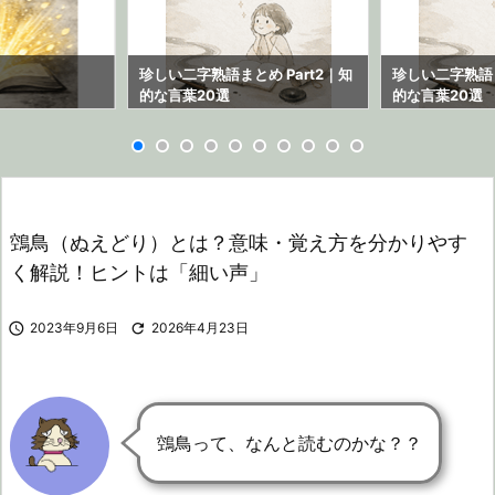
ら
珍しい二字熟語まとめ Part2｜知
珍しい二字熟語ま
的な言葉20選
的な言葉20選
鵼鳥（ぬえどり）とは？意味・覚え方を分かりやす
く解説！ヒントは「細い声」

2023年9月6日

2026年4月23日
鵼鳥って、なんと読むのかな？？