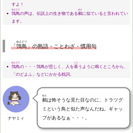
すよ！
ぬえどり
ぬえ
鵼鳥
の声は、伝説上の生き物である
鵺
に似ていると言われてい
ます。
ぬえどり
「
鵼鳥
」の熟語・ことわざ・慣用句
ぬえどり
した
鵼鳥
の・・・鵼鳥が悲しく、人を
慕
うように鳴くところから、
「のどよふ」などにかかる枕詞。
ぬえ
鵺
は怖そうな見た目なのに、トラツグ
ミという鳥と似た声なんだね。ギャッ
プがあるなぁ・・・。
ナヤミィ