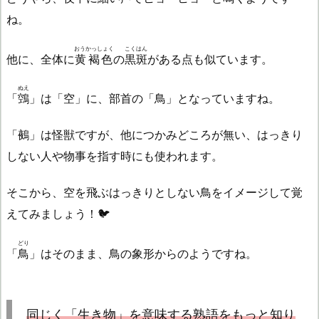
ね。
おうかっしょく
こくはん
他に、全体に
黄褐色
の
黒斑
がある点も似ています。
ぬえ
「
鵼
」は「空」に、部首の「鳥」となっていますね。
「鵺」は怪獣ですが、他につかみどころが無い、はっきり
しない人や物事を指す時にも使われます。
そこから、空を飛ぶはっきりとしない鳥をイメージして覚
えてみましょう！🐦
どり
「
鳥
」はそのまま、鳥の象形からのようですね。
同じく「生き物」を意味する熟語をもっと知り