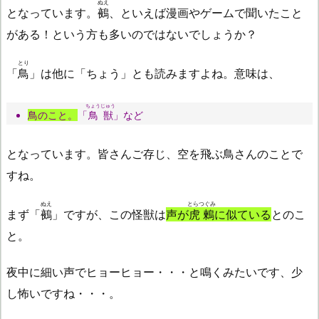
ぬえ
となっています。
鵺
、といえば漫画やゲームで聞いたこと
がある！という方も多いのではないでしょうか？
とり
「
鳥
」は他に「ちょう」とも読みますよね。意味は、
ちょうじゅう
鳥のこと。
「
鳥獣
」など
となっています。皆さんご存じ、空を飛ぶ鳥さんのことで
すね。
ぬえ
とらつぐみ
まず「
鵺
」ですが、この怪獣は
声が
虎鶫
に似ている
とのこ
と。
夜中に細い声でヒョーヒョー・・・と鳴くみたいです、少
し怖いですね・・・。