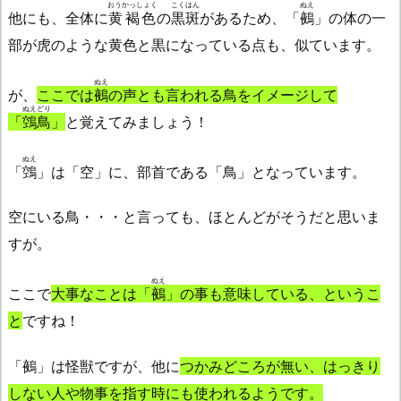
おうかっしょく
こくはん
ぬえ
他にも、全体に
黄褐色
の
黒斑
があるため、「
鵺
」の体の一
部が虎のような黄色と黒になっている点も、似ています。
ぬえ
が、
ここでは
鵺
の声とも言われる鳥をイメージして
ぬえどり
「
鵼鳥
」
と覚えてみましょう！
ぬえ
「
鵼
」は「空」に、部首である「鳥」となっています。
空にいる鳥・・・と言っても、ほとんどがそうだと思いま
すが。
ぬえ
ここで
大事なことは「
鵺
」の事も意味している、というこ
と
ですね！
「鵺」は怪獣ですが、他に
つかみどころが無い、はっきり
しない人や物事を指す時にも使われるようです。