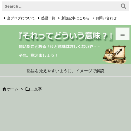
当ブログについて
熟語一覧
新規記事はこちら
お問い合わせ

プライバシーポリシー


メニュ

サイド
熟語を覚えやすいように、イメージで解説

前へ

ホーム
>

二文字

次へ

検索