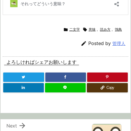

二文字

意味
,
読み方
,
鵼鳥

Posted by
管理人
よろしければシェアお願いします
Copy

Next