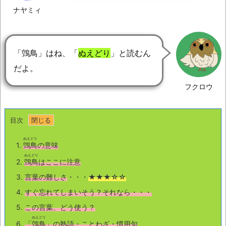
ナヤミィ
「鵼鳥」はね、「
ぬえどり
」と読むん
だよ。
フクロウ
目次
ぬえどり
1.
鵼鳥
の意味
ぬえどり
2.
鵼鳥
はここに注意
3.
言葉の難しさ
・・・
★★★☆☆
4.
すぐ忘れてしまいそう？それなら・・・
5.
この言葉、どう使う？
ぬえどり
6.
「
鵼鳥
」の熟語・ことわざ・慣用句