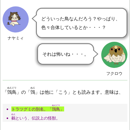
どういった鳥なんだろう？やっぱり、
色々合体しているとか・・・？
ナヤミィ
それは怖いね・・・。
フクロウ
ぬえどり
ぬえ
「
鵼鳥
」の「
鵼
」は他に「こう」とも読みます。意味は、
ぬえどり
トラツグミの別名。「
鵼鳥
」
ぬえ
鵺
という、伝説上の怪獣。