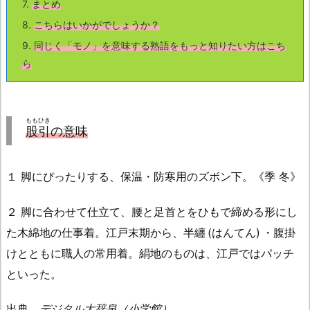
7.
まとめ
8.
こちら
はいかがでしょうか？
9.
同じく「モノ」を意味する熟語をもっと知りたい方はこち
ら
ももひき
股引
の意味
１ 脚にぴったりする、保温・防寒用のズボン下。《季 冬》
２ 脚に合わせて仕立て、腰と足首とをひもで締める形にし
た木綿地の仕事着。江戸末期から、半纏 (はんてん) ・腹掛
けとともに職人の常用着。絹地のものは、江戸ではパッチ
といった。
出典
デジタル大辞泉（小学館）