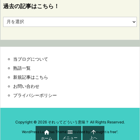
過去の記事はこちら！
過
去
の
記
事
は
こ
当ブログについて
ち
ら！
熟語一覧
新規記事はこちら
お問い合わせ
プライバシーポリシー
Copyright ©
2026
それってどういう意味？
All Rights Reserved.



WordPress Luxeritas Theme is provided by "
Thought is free
".
メニュー
上へ
ホーム