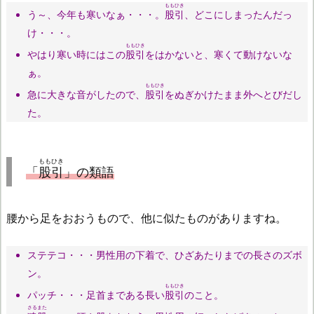
ももひき
う～、今年も寒いなぁ・・・。
股引
、どこにしまったんだっ
け・・・。
ももひき
やはり寒い時にはこの
股引
をはかないと、寒くて動けないな
ぁ。
ももひき
急に大きな音がしたので、
股引
をぬぎかけたまま外へとびだし
た。
ももひき
「
股引
」の類語
腰から足をおおうもので、他に似たものがありますね。
ステテコ・・・男性用の下着で、ひざあたりまでの長さのズボ
ン。
ももひき
パッチ・・・足首まである長い
股引
のこと。
さるまた