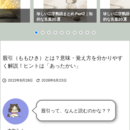
ら
珍しい二字熟語まとめ Part2｜知
珍しい二字熟語ま
的な言葉20選
的な言葉20選
股引（ももひき）とは？意味・覚え方を分かりやす
く解説！ヒントは「あったかい」

2022年8月29日

2026年6月23日
股引って、なんと読むのかな？？
ナヤミィ