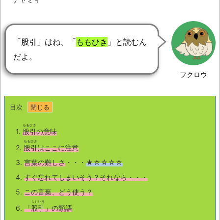
「股引」はね、「
ももひき
」と読むん
だよ。
フクロウ
目次
ももひき
1.
股引
の意味
ももひき
2.
股引
はここに注意
3.
言葉の難しさ
・・・
★☆☆☆☆
4.
すぐ忘れてしまいそう？それなら・・・
5.
この言葉、どう使う？
ももひき
6.
「
股引
」の類語