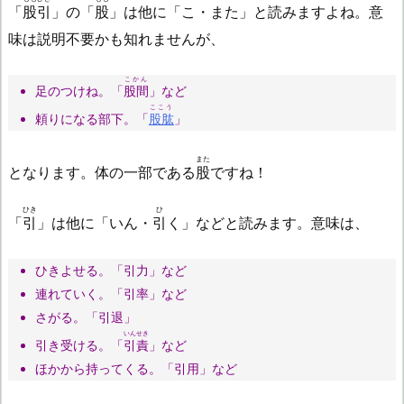
「
股引
」の「
股
」は他に「こ・また」と読みますよね。意
味は説明不要かも知れませんが、
こかん
足のつけね。「
股間
」など
ここう
頼りになる部下。「
股肱
」
また
となります。体の一部である
股
ですね！
ひき
ひ
「
引
」は他に「いん・
引
く」などと読みます。意味は、
ひきよせる。「引力」など
連れていく。「引率」など
さがる。「引退」
いんせき
引き受ける。「
引責
」など
ほかから持ってくる。「引用」など