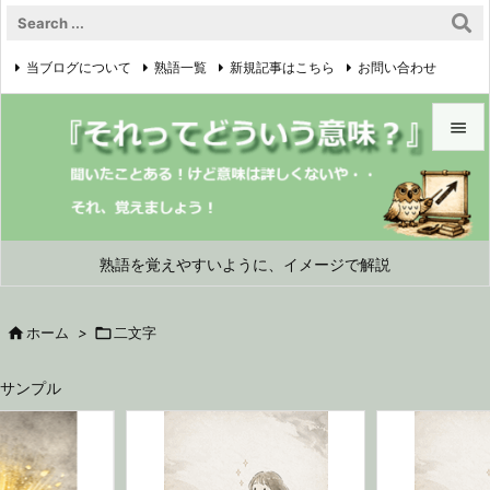
当ブログについて
熟語一覧
新規記事はこちら
お問い合わせ

プライバシーポリシー


メニュ

サイド
熟語を覚えやすいように、イメージで解説

前へ

ホーム
>

二文字

次へ
サンプル

検索