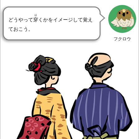
は
どうやって
穿
くかをイメージして覚え
ておこう。
フクロウ