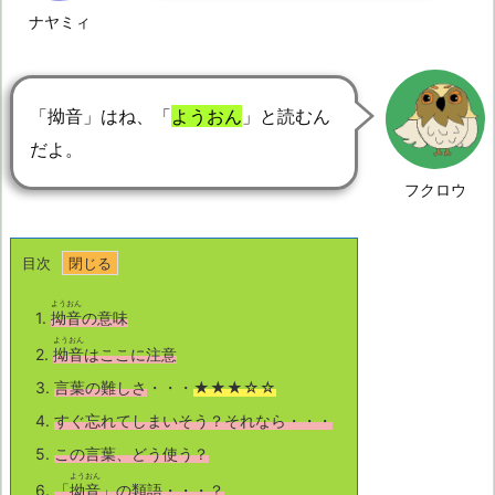
ナヤミィ
「拗音」はね、「
ようおん
」と読むん
だよ。
フクロウ
目次
ようおん
1.
拗音
の意味
ようおん
2.
拗音
はここに注意
3.
言葉の難しさ
・・・
★★★☆☆
4.
すぐ忘れてしまいそう？それなら・・・
5.
この言葉、どう使う？
ようおん
6.
「
拗音
」の類語
・・・？