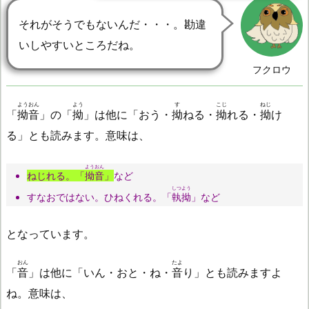
それがそうでもないんだ・・・。勘違
いしやすいところだね。
フクロウ
ようおん
よう
す
こじ
ねじ
「
拗音
」の「
拗
」は他に「おう・
拗
ねる・
拗
れる・
拗
け
る」とも読みます。意味は、
ようおん
ねじれる。「
拗音
」
など
しつよう
すなおではない。ひねくれる。「
執拗
」など
となっています。
おん
たよ
「
音
」は他に「いん・おと・ね・
音
り」とも読みますよ
ね。意味は、