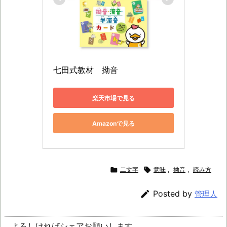
七田式教材　拗音
楽天市場で見る
Amazonで見る

二文字

意味
,
拗音
,
読み方

Posted by
管理人
よろしければシェアお願いします