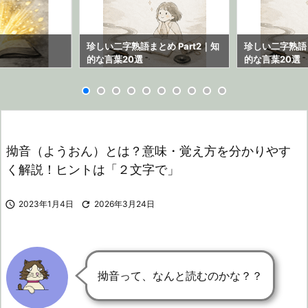
ら
珍しい二字熟語まとめ Part2｜知
珍しい二字熟語ま
的な言葉20選
的な言葉20選
拗音（ようおん）とは？意味・覚え方を分かりやす
く解説！ヒントは「２文字で」

2023年1月4日

2026年3月24日
拗音って、なんと読むのかな？？