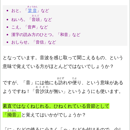
きょうおん
おと。「
跫音
」など
おんど
ねいろ。「
音頭
」など
こえ。「音声」など
漢字の読み方のひとつ。「和音」など
おしらせ。「音信」など
となっています。音波を感じ取って聞こえるもの、という
意味で覚えている方がほとんどではないでしょうか？
おとず
たよ
ですが、「音」には他にも
訪
れや
便
り、という意味がある
おとさた
ようですね！「
音沙汰
が無い」というようにも使います。
素直ではなくねじれる。ひねくれている音節として
ようおん
「
拗音
」
と覚えてはいかがでしょうか？
「に」などの後ろに小さく「ゃ」などを付けるので、少し