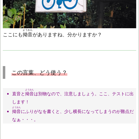
ようおん
ここにも
拗音
がありますね、分かりますか？
この言葉、どう使う？
ようおん
直音と
拗音
は別物なので、注意しましょう。ここ、テストに出
します！
ようおん
拗音
にふりがなを書くと、少し横長になってしまうのが難点だ
なぁ・・・。