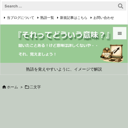
当ブログについて
熟語一覧
新規記事はこちら
お問い合わせ

プライバシーポリシー


メニュ

サイド
熟語を覚えやすいように、イメージで解説

前へ

ホーム
>

二文字

次へ

検索