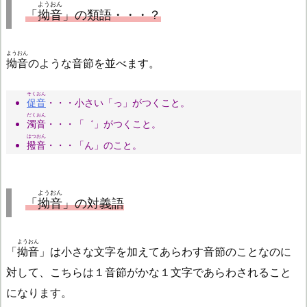
ようおん
「
拗音
」の類語
・・・？
ようおん
拗音
のような音節を並べます。
そくおん
促音
・・・小さい「っ」がつくこと。
だくおん
濁音
・・・「゛」がつくこと。
はつおん
撥音
・・・「ん」のこと。
ようおん
「
拗音
」の対義語
ようおん
「
拗音
」は小さな文字を加えてあらわす音節のことなのに
対して、こちらは１音節がかな１文字であらわされること
になります。