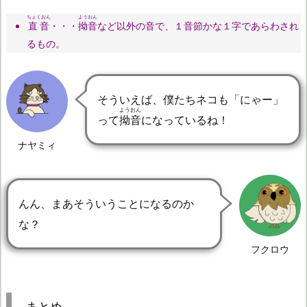
ちょくおん
ようおん
直音
・・・
拗音
など以外の音で、１音節かな１字であらわされ
るもの。
そういえば、僕たちネコも「にゃー」
ようおん
って
拗音
になっているね！
ナヤミィ
んん、まあそういうことになるのか
な？
フクロウ
まとめ