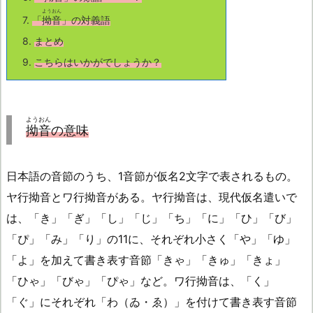
ようおん
7.
「
拗音
」の対義語
8.
まとめ
9.
こちら
はいかがでしょうか？
ようおん
拗音
の意味
日本語の音節のうち、1音節が仮名2文字で表されるもの。
ヤ行拗音とワ行拗音がある。ヤ行拗音は、現代仮名遣いで
は、「き」「ぎ」「し」「じ」「ち」「に」「ひ」「び」
「ぴ」「み」「り」の11に、それぞれ小さく「や」「ゆ」
「よ」を加えて書き表す音節「きゃ」「きゅ」「きょ」
「ひゃ」「びゃ」「ぴゃ」など。ワ行拗音は、「く」
「ぐ」にそれぞれ「わ（ゐ・ゑ）」を付けて書き表す音節