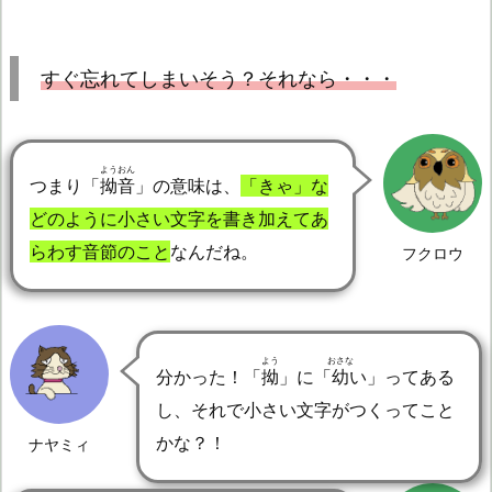
すぐ忘れてしまいそう？それなら・・・
ようおん
つまり「
拗音
」の意味は、
「きゃ」な
どのように小さい文字を書き加えてあ
らわす音節のこと
なんだね。
フクロウ
よう
おさな
分かった！「
拗
」に「
幼
い」ってある
し、それで小さい文字がつくってこと
かな？！
ナヤミィ