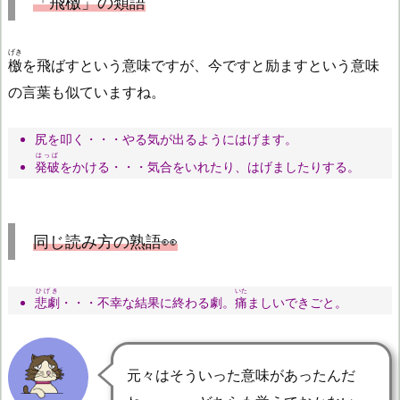
「
飛檄
」の類語
げき
檄
を飛ばすという意味ですが、今ですと励ますという意味
の言葉も似ていますね。
尻を叩く・・・やる気が出るようにはげます。
はっぱ
発破
をかける・・・気合をいれたり、はげましたりする。
同じ読み方の熟語👀
ひげき
いた
悲劇
・・・不幸な結果に終わる劇。
痛
ましいできごと。
元々はそういった意味があったんだ