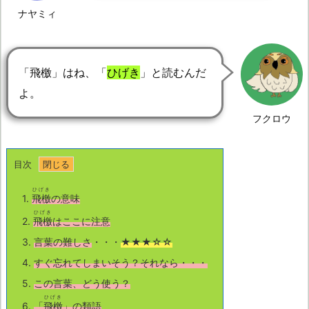
ナヤミィ
「飛檄」はね、「
ひげき
」と読むんだ
よ。
フクロウ
目次
ひげき
1.
飛檄
の意味
ひげき
2.
飛檄
はここに注意
3.
言葉の難しさ
・・・
★★★☆☆
4.
すぐ忘れてしまいそう？それなら・・・
5.
この言葉、どう使う？
ひげき
6.
「
飛檄
」の類語