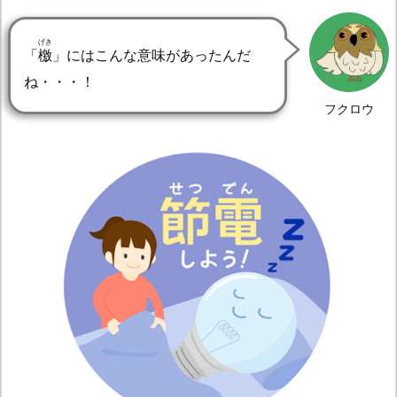
げき
「
檄
」にはこんな意味があったんだ
ね・・・！
フクロウ