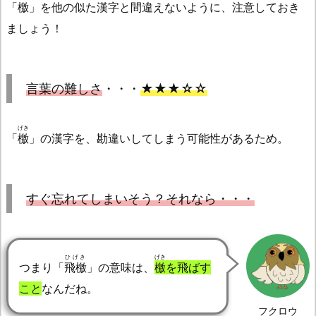
「
檄
」を他の似た漢字と間違えないように、注意しておき
ましょう！
言葉の難しさ
・・・
★★★☆☆
げき
「
檄
」の漢字を、勘違いしてしまう可能性があるため。
すぐ忘れてしまいそう？それなら・・・
ひげき
げき
つまり「
飛檄
」の意味は、
檄
を飛ばす
こと
なんだね。
フクロウ