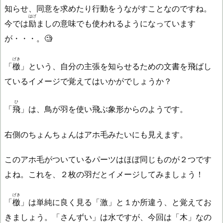
知らせ、同意を求めたり行動をうながすことなのですね。
はげ
今では
励
ましの意味でも使われるようになっています
が・・・。🧐
げき
「
檄
」という、自分の主張を知らせるための文書を飛ばし
ているイメージで覚えてはいかがでしょうか？
ひ
「
飛
」は、鳥が羽を使い飛ぶ象形からのようです。
右側のちょんちょんはアホ毛みたいにも見えます。
このアホ毛がついているパーツはほぼ同じものが２つです
よね。これを、２枚の羽だとイメージしてみましょう！
げき
「
檄
」は単純に良く見る「激」と１か所違う、と覚えてお
きましょう。「さんずい」は水ですが、今回は「木」なの