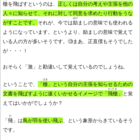
檄
を飛ばすというのは、
正しくは自分の考えや主張を他の
人々に知らせて、それに対して同意を求めたり行動をうな
はげ
がすことです。
それが、今では
励
ましの意味でも使われる
ようになっています。というより、励ましの意味で覚えて
いる人の方が多いそうです。🧐まあ、正直僕もそうでした
が・・・！
おそらく「激」と勘違いして覚えているのでしょうね。
げき
ということで、
「
檄
」という自分の主張を知らせるための
ひげき
文書を飛ばすように速くいかせるイメージで「
飛檄
」
と覚
えてはいかがでしょうか？
ひ
「
飛
」は
鳥が羽を使い飛ぶ
、という象形からきているそう
です。