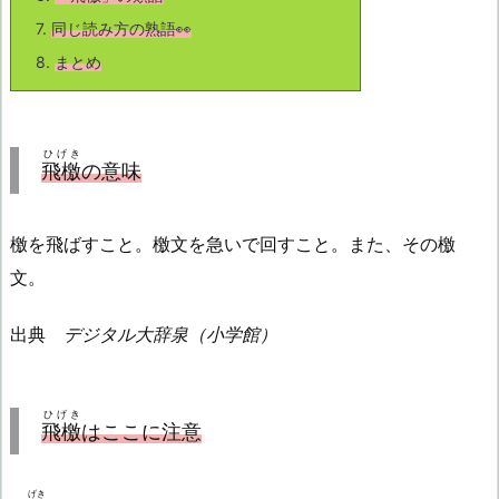
7.
同じ読み方の熟語👀
8.
まとめ
ひげき
飛檄
の意味
檄を飛ばすこと。檄文を急いで回すこと。また、その檄
文。
出典
デジタル大辞泉（小学館）
ひげき
飛檄
はここに注意
げき