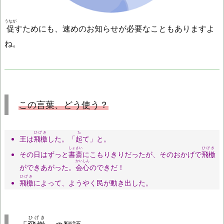
うなが
促
すためにも、速めのお知らせが必要なこともありますよ
ね。
この言葉、どう使う？
ひげき
た
王は
飛檄
した。「
起
て」と。
しょさい
ひげき
その日はずっと
書斎
にこもりきりだったが、そのおかげで
飛檄
かいしん
ができあがった。
会心
のできだ！
ひげき
飛檄
によって、ようやく民が動き出した。
ひげき