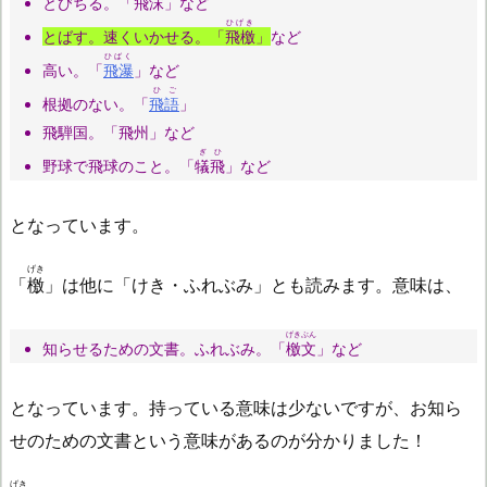
とびちる。「
飛沫
」など
ひげき
とばす。速くいかせる。「
飛檄
」
など
ひばく
高い。「
飛瀑
」など
ひご
根拠のない。「
飛語
」
飛騨国。「飛州」など
ぎひ
野球で飛球のこと。「
犠飛
」など
となっています。
げき
「
檄
」は他に「けき・ふれぶみ」とも読みます。意味は、
げきぶん
知らせるための文書。ふれぶみ。「
檄文
」など
となっています。持っている意味は少ないですが、お知ら
せのための文書という意味があるのが分かりました！
げき