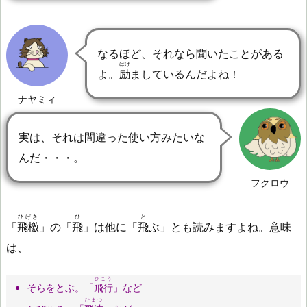
なるほど、それなら聞いたことがある
はげ
よ。
励
ましているんだよね！
ナヤミィ
実は、それは間違った使い方みたいな
んだ・・・。
フクロウ
ひげき
ひ
と
「
飛檄
」の「
飛
」は他に「
飛
ぶ」とも読みますよね。意味
は、
ひこう
そらをとぶ。「
飛行
」など
ひまつ