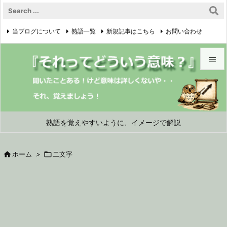
当ブログについて
熟語一覧
新規記事はこちら
お問い合わせ

プライバシーポリシー


メニュ

サイド
熟語を覚えやすいように、イメージで解説

前へ

ホーム
>

二文字

次へ

検索