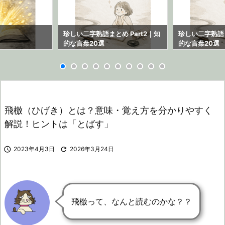
ら
珍しい二字熟語まとめ Part2｜知
珍しい二字熟語ま
的な言葉20選
的な言葉20選
飛檄（ひげき）とは？意味・覚え方を分かりやすく
解説！ヒントは「とばす」

2023年4月3日

2026年3月24日
飛檄って、なんと読むのかな？？