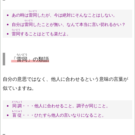
らいどう
あの時は
雷同
したが、今は絶対にそんなことはしない。
らいどう
自分は
雷同
したことが無い、なんて本当に言い切れるかい？
らいどう
雷同
することはとても楽だよ。
らいどう
「
雷同
」の類語
自分の意思ではなく、他人に合わせるという意味の言葉が
似ていますね。
どうちょう
同調
・・・他人に合わせること。調子が同じこと。
もうじゅう
盲従
・・・ひたすら他人の言いなりになること。