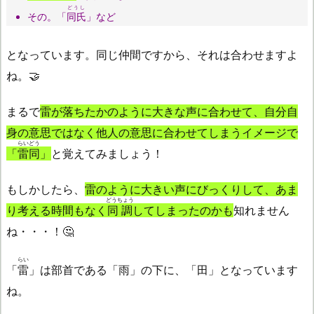
どうし
その。「
同氏
」など
となっています。同じ仲間ですから、それは合わせますよ
ね。🤝
まるで
雷が落ちたかのように大きな声に合わせて、自分自
身の意思ではなく他人の意思に合わせてしまうイメージで
らいどう
「
雷同
」
と覚えてみましょう！
もしかしたら、
雷のように大きい声にびっくりして、あま
どうちょう
り考える時間もなく
同調
してしまったのかも
知れません
ね・・・！🤔
らい
「
雷
」は部首である「雨」の下に、「田」となっています
ね。