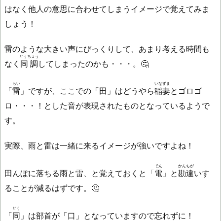
はなく他人の意思に合わせてしまうイメージで覚えてみま
しょう！
雷のような大きい声にびっくりして、あまり考える時間も
どうちょう
なく
同調
してしまったのかも・・・。🤔
らい
いなずま
「
雷
」ですが、ここでの「田」はどうやら
稲妻
とゴロゴ
ロ・・・！とした音が表現されたものとなっているようで
す。
実際、雨と雷は一緒に来るイメージが強いですよね！
でん
かんちが
田んぼに落ちる雨と雷、と覚えておくと「
電
」と
勘違
いす
ることが減るはずです。🤔
どう
「
同
」は部首が「口」となっていますので忘れずに！