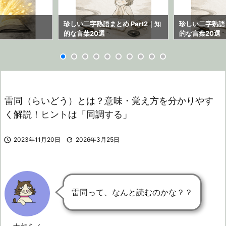
ら
珍しい二字熟語まとめ Part2｜知
珍しい二字熟語ま
的な言葉20選
的な言葉20選
雷同（らいどう）とは？意味・覚え方を分かりやす
く解説！ヒントは「同調する」

2023年11月20日

2026年3月25日
雷同って、なんと読むのかな？？
ナヤミィ