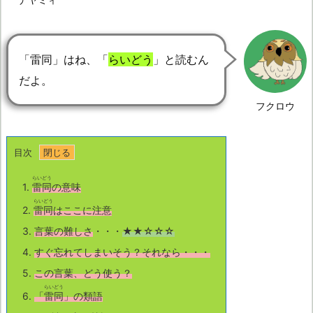
「雷同」はね、「
らいどう
」と読むん
だよ。
フクロウ
目次
らいどう
1.
雷同
の意味
らいどう
2.
雷同
はここに注意
3.
言葉の難しさ
・・・
★★☆☆☆
4.
すぐ忘れてしまいそう？それなら・・・
5.
この言葉、どう使う？
らいどう
6.
「
雷同
」の類語