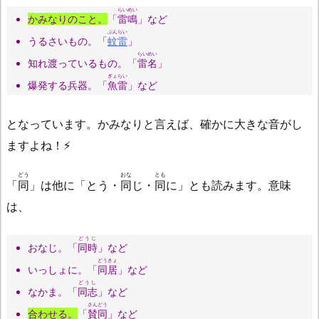
らいめい
かみなりのこと。
「
雷鳴
」など
ぶんらい
うるさいもの。「
蚊雷
」
らいめい
知れ渡っているもの。「
雷名
」
ぎょらい
爆発する兵器。「
魚雷
」など
となっています。かみなりと言えば、確かに大きな音がし
ますよね！⚡
どう
おな
とも
「
同
」は他に「とう・
同
じ・
同
に」とも読みます。意味
は、
どうじ
おなじ。「
同時
」など
どうきょ
いっしょに。「
同居
」など
どうし
なかま。「
同志
」など
さんどう
合わせる。
「
賛同
」など