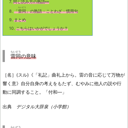
7.
同じ読み方の熟語👀
らいどう
8.
「
雷同
」の熟語・ことわざ・慣用句
9.
まとめ
10.
こちら
はいかがでしょうか？
らいどう
雷同
の意味
［名］(スル)《「礼記」曲礼上から。雷の音に応じて万物が
響く意》自分自身の考えをもたず、むやみに他人の説や行
動に同調すること。「付和―」
出典
デジタル大辞泉（小学館）
らいどう