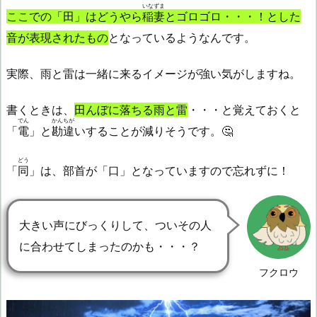
いなずま
ここでの「田」はどうやら
稲妻
とゴロゴロ・・・！とした
音が表現されたもの
となっているようなんです。
実際、雨と雷は一緒に来るイメージが強い気がしますね。
書くときは、
田んぼに落ちる雨と雷
・・・と覚えておくと
でん
かんちが
「
電
」と
勘違
いすることが減りそうです。🤔
どう
「
同
」は、部首が「口」となっていますので忘れずに！
大きい声にびっくりして、ついその人
に合わせてしまったのかも・・・？
フクロウ