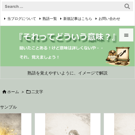
当ブログについて
熟語一覧
新規記事はこちら
お問い合わせ

プライバシーポリシー


メニュ

サイド
熟語を覚えやすいように、イメージで解説

前へ

ホーム
>

二文字

次へ
サンプル

検索