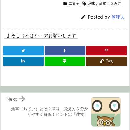

二文字

意味
,
紅焔
,
読み方

Posted by
管理人
よろしければシェアお願いします
Copy

Next
池亭（ちてい）とは？意味・覚え方を分か
りやすく解説！ヒントは「建物」