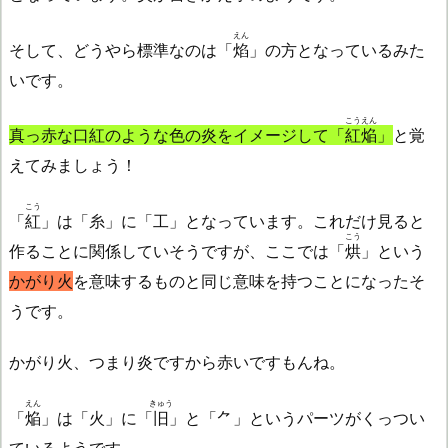
えん
そして、どうやら標準なのは「
焰
」の方となっているみた
いです。
こうえん
真っ赤な口紅のような色の炎をイメージして「
紅焔
」
と覚
えてみましょう！
こう
「
紅
」は「糸」に「工」となっています。これだけ見ると
こう
作ることに関係していそうですが、ここでは「
烘
」という
かがり火
を意味するものと同じ意味を持つことになったそ
うです。
かがり火、つまり炎ですから赤いですもんね。
えん
きゅう
「
焔
」は「火」に「
旧
」と「⺈」というパーツがくっつい
ているようです。