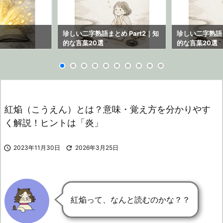
ら
珍しい二字熟語まとめ Part2｜知
珍しい二字熟語ま
的な言葉20選
的な言葉20選
紅焔（こうえん）とは？意味・覚え方を分かりやす
く解説！ヒントは「炎」

2023年11月30日

2026年3月25日
紅焔って、なんと読むのかな？？