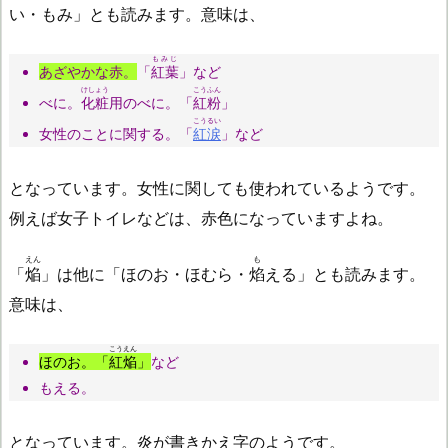
い・もみ」とも読みます。意味は、
もみじ
あざやかな赤。
「
紅葉
」など
けしょう
こうふん
べに。
化粧
用のべに。「
紅粉
」
こうるい
女性のことに関する。「
紅涙
」など
となっています。女性に関しても使われているようです。
例えば女子トイレなどは、赤色になっていますよね。
えん
も
「
焔
」は他に「ほのお・ほむら・
焰
える」とも読みます。
意味は、
こうえん
ほのお。「
紅焔
」
など
もえる。
となっています。炎が書きかえ字のようです。