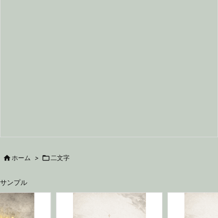

ホーム
>

二文字
サンプル