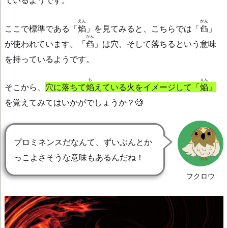
えん
かん
ここで標準である「
焰
」を見てみると、こちらでは「
臽
」
かん
が使われています。「
臽
」は穴、そして落ちるという意味
を持っているようです。
も
えん
そこから、
穴に落ちて
焰
えている火をイメージして「
焔
」
を覚えてみてはいかがでしょうか？🧐
プロミネンスだなんて、ずいぶんとか
っこよさそうな意味もあるんだね！
フクロウ