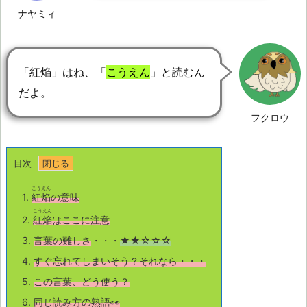
ナヤミィ
「紅焔」はね、「
こうえん
」と読むん
だよ。
フクロウ
目次
こうえん
1.
紅焔
の意味
こうえん
2.
紅焔
はここに注意
3.
言葉の難しさ
・・・
★★☆☆☆
4.
すぐ忘れてしまいそう？それなら・・・
5.
この言葉、どう使う？
6.
同じ読み方の熟語👀