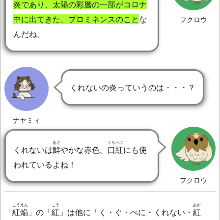
炎であり、太陽の彩層の一部がコロナ
中に出てきた、プロミネンスのこと
な
フクロウ
んだね。
くれないの炎っていうのは・・・？
ナヤミィ
あざ
くちべに
くれないは
鮮
やかな赤色。
口紅
にも使
われているよね！
フクロウ
こうえん
こう
あか
「
紅焔
」の「
紅
」は他に「く・ぐ・べに・くれない・
紅