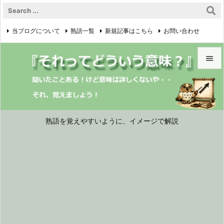
当ブログについて
熟語一覧
新規記事はこちら
お問い合わせ

プライバシーポリシー


メニュ

サイド
熟語を覚えやすいように、イメージで解説

前へ

次へ

検索