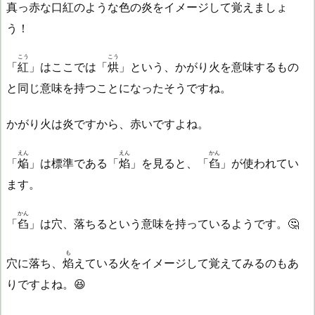
真っ赤な口紅のような色の炎をイメージして覚えましょ
う！
こう
こう
「
紅
」はここでは「
烘
」という、かがり火を意味するもの
と同じ意味を持つことになったそうですね。
かがり火は炎ですから、赤いですよね。
えん
えん
かん
「
焔
」は標準である「
焰
」を見ると、「
臽
」が使われてい
ます。
かん
「
臽
」は穴、落ちるという意味を持っているようです。🤔
も
穴に落ち、
焰
えている火をイメージして覚えてみるのもあ
りですよね。😆