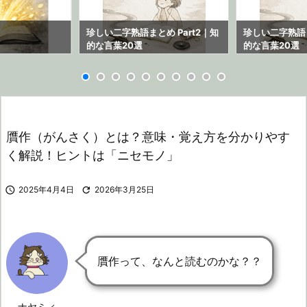
ら
珍しい二字熟語まとめ Part2｜知
珍しい二字熟語ま
的な言葉20選
的な言葉20選
贋作（がんさく）とは？意味・覚え方を分かりやす
く解説！ヒントは「ニセモノ」

2025年4月4日

2026年3月25日
贋作って、なんと読むのかな？？
ナヤミィ