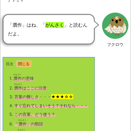
「贋作」はね、「
がんさく
」と読むん
だよ。
フクロウ
目次
がんさく
1.
贋作
の意味
がんさく
2.
贋作
はここに注意
3.
言葉の難しさ
・・・
★★★☆☆
4.
すぐ忘れてしまいそう？それなら・・・
5.
この言葉、どう使う？
がんさく
6.
「
贋作
」の類語
がんさく