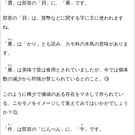
「
贋
」は部首の「貝」に、「
雁
」です。
部首の「貝」は、貨幣などに関する字に主に使われます
ね。
がん
「
雁
」は「かり」とも読み、カモ科の水鳥の意味がありま
す。
がん
「
雁
」は美味で昔は食用とされていましたが、今では個体
数の減少から狩猟が禁じられているとのこと。🧐
このように稀少で価値のある存在をマネして作られてい
る、ニセモノをイメージして覚えてみてはいかがでしょう
か？🤔
さく
さ
「
作
」は部首の「にんべん」に、「
乍
」です。