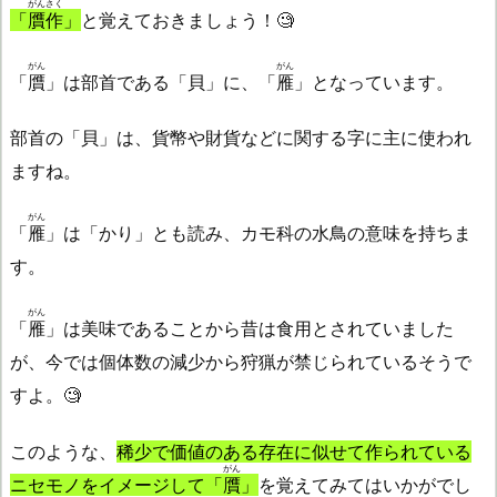
がんさく
「
贋作
」
と覚えておきましょう！🧐
がん
がん
「
贋
」は部首である「貝」に、「
雁
」となっています。
部首の「貝」は、貨幣や財貨などに関する字に主に使われ
ますね。
がん
「
雁
」は「かり」とも読み、カモ科の水鳥の意味を持ちま
す。
がん
「
雁
」は美味であることから昔は食用とされていました
が、今では個体数の減少から狩猟が禁じられているそうで
すよ。🧐
このような、
稀少で価値のある存在に似せて作られている
がん
ニセモノをイメージして「
贋
」
を覚えてみてはいかがでし