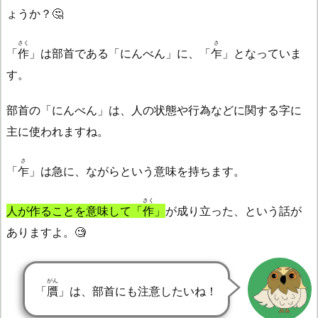
ょうか？🤔
さく
さ
「
作
」は部首である「にんべん」に、「
乍
」となっていま
す。
部首の「にんべん」は、人の状態や行為などに関する字に
主に使われますね。
さ
「
乍
」は急に、ながらという意味を持ちます。
さく
人が作ることを意味して「
作
」
が成り立った、という話が
ありますよ。🧐
がん
「
贋
」は、部首にも注意したいね！