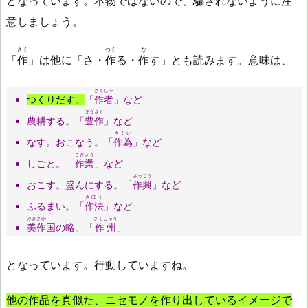
となっています。本物ではないので、
騙
されないように注
意しましょう。
さく
つく
な
「
作
」は他に「さ・
作
る・
作
す」とも読みます。意味は、
さくしゃ
つくりだす。
「
作者
」など
ほうさく
農耕する。「
豊作
」など
さくい
なす。おこなう。「
作為
」など
さぎょう
しごと。「
作業
」など
さっこう
おこす。盛んにする。「
作興
」など
さほう
ふるまい。「
作法
」など
みまさか
さくしゅう
美作
国の略。「
作州
」
となっています。行動していますね。
他の作品を真似た、ニセモノを作り出しているイメージで