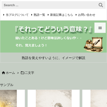
当ブログについて
熟語一覧
新規記事はこちら
お問い合わせ

プライバシーポリシー


メニュ

サイド
熟語を覚えやすいように、イメージで解説

前へ

ホーム
>

二文字

次へ
サンプル

検索