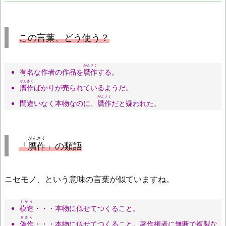
この言葉、どう使う？
がんさく
有名な作者の作品を
贋作
する。
がんさく
贋作
ばかりが売られているようだ。
がんさく
間違いなく本物なのに、
贋作
だと疑われた。
がんさく
「
贋作
」の類語
ニセモノ、という意味の言葉が似ていますね。
もぞう
模造
・・・本物に似せてつくること。
ぎさく
偽作
・・・本物に似せてつくること。著作権者に無断で複製な