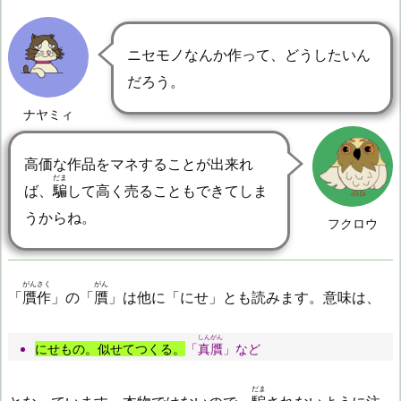
ニセモノなんか作って、どうしたいん
だろう。
ナヤミィ
高価な作品をマネすることが出来れ
だま
ば、
騙
して高く売ることもできてしま
うからね。
フクロウ
がんさく
がん
「
贋作
」の「
贋
」は他に「にせ」とも読みます。意味は、
しんがん
にせもの。似せてつくる。
「
真贋
」など
だま