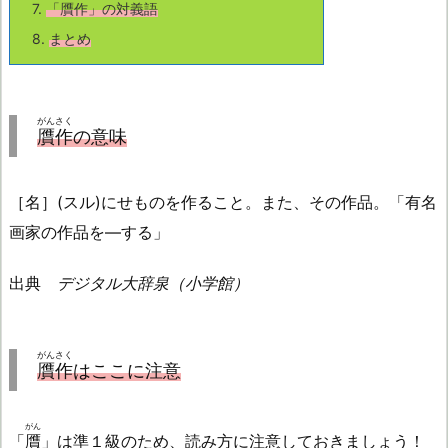
7.
「
贋作
」の対義語
8.
まとめ
がんさく
贋作
の意味
［名］(スル)にせものを作ること。また、その作品。「有名
画家の作品を—する」
出典
デジタル大辞泉（小学館）
がんさく
贋作
はここに注意
がん
「
贋
」は準１級のため、読み方に注意しておきましょう！