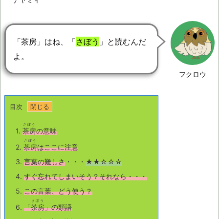
「茶房」はね、「
さぼう
」と読むんだ
よ。
フクロウ
目次
さぼう
1.
茶房
の意味
さぼう
2.
茶房
はここに注意
3.
言葉の難しさ
・・・
★★☆☆☆
4.
すぐ忘れてしまいそう？それなら・・・
5.
この言葉、どう使う？
さぼう
6.
「
茶房
」の類語