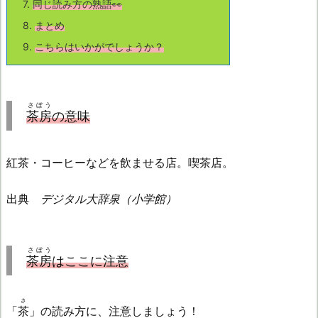
7.
同じ読み方の熟語👀
8.
まとめ
9.
こちら
はいかがでしょうか？
さぼう
茶房
の意味
紅茶・コーヒーなどを飲ませる店。喫茶店。
出典
デジタル大辞泉（小学館）
さぼう
茶房
はここに注意
さ
「
茶
」の読み方に、注意しましょう！