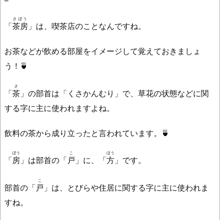
さぼう
「
茶房
」は、喫茶店のことなんですね。
お茶などが飲める部屋をイメージして覚えておきましょ
う！🍵
さ
「
茶
」の部首は「くさかんむり」で、草花の状態などに関
する字に主に使われますよね。
飲料の茶から成り立ったと言われています。🍵
ぼう
こ
ほう
「
房
」は部首の「
戸
」に、「
方
」です。
こ
部首の「
戸
」は、とびらや住居に関する字に主に使われま
すね。