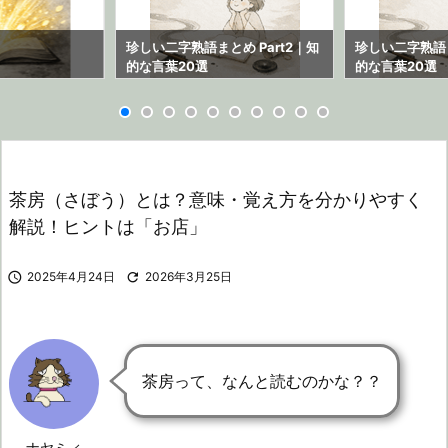
ら
珍しい二字熟語まとめ Part2｜知
珍しい二字熟語ま
的な言葉20選
的な言葉20選
茶房（さぼう）とは？意味・覚え方を分かりやすく
解説！ヒントは「お店」

2025年4月24日

2026年3月25日
茶房って、なんと読むのかな？？
ナヤミィ