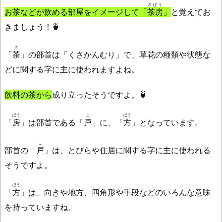
さぼう
お茶などが飲める部屋をイメージして「
茶房
」
と覚えてお
きましょう！🍵
さ
「
茶
」の部首は「くさかんむり」で、草花の種類や状態な
どに関する字に主に使われますよね。
飲料の茶から
成り立ったそうですよ。🍵
ぼう
こ
ほう
「
房
」は部首である「
戸
」に、「
方
」となっています。
こ
部首の「
戸
」は、とびらや住居に関する字に主に使われる
そうですよ。
ほう
「
方
」は、向きや地方、四角形や手段などのいろんな意味
を持っていますね。