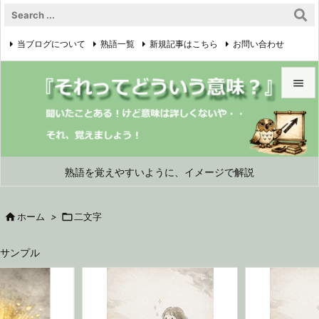
当ブログについて
熟語一覧
新規記事はこちら
お問い合わせ

プライバシーポリシー


メニュ

サイド
熟語を覚えやすいように、イメージで解説

前へ

ホーム
>

二文字

次へ
サンプル

検索