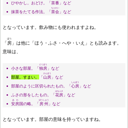
ひやかし。おどけ。「
茶番
」など
ちゃかい
抹茶をたてる作法。「
茶会
」など
となっています。飲み物にも使われますよね。
ぼう
「
房
」は他に「ほう・ふさ・へや・いえ」とも読みます。
意味は、
どくぼう
小さな部屋。「
独房
」など
さんぼう
部屋。すまい。
「
山房
」など
しんぼう
部屋のように区切られたもの。「
心房
」など
はなぶさ
ふさの形をしたもの。「
花房
」など
あわ
ぼうしゅう
安房
国の略。「
房州
」など
となっています。部屋の意味を持っていますね。