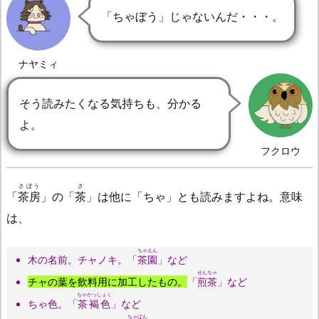
「ちゃぼう」じゃないんだ・・・。
ナヤミィ
そう読みたくなる気持ちも、分かる
よ。
フクロウ
さぼう
さ
「
茶房
」の「
茶
」は他に「ちゃ」とも読みますよね。意味
は、
ちゃえん
木の名前。チャノキ。「
茶園
」など
せんちゃ
チャの葉を飲料用に加工したもの。
「
煎茶
」など
ちゃかっしょく
ちゃ色。「
茶褐色
」など
ちゃばん