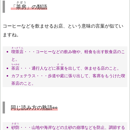
さぼう
「
茶房
」の類語
コーヒーなどを飲ませるお店、という意味の言葉が似てい
ますね。
きっさてん
喫茶店
・・・コーヒーなどの飲み物や、軽食を出す飲食店のこ
と。
ちゃみせ
さか
茶店
・・・通行人などに
茶菓
を出して、休ませる店のこと。
カフェテラス・・・歩道や庭に張り出して、客席をもうけた喫
茶店のこと。
同じ読み方の熟語👀
さぼう
砂防
・・・山地や海岸などの土砂の崩壊などを防止、調節する