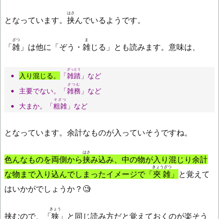
はさ
となっています。
挟
んでいるようです。
ざつ
ま
「
雑
」は他に「ぞう・
雑
じる」とも読みます。意味は、
ざっとう
入り混じる。
「
雑踏
」など
ざつむ
主要でない。「
雑務
」など
そざつ
大まか。「
粗雑
」など
となっています。余計なものが入っていそうですね。
はさ
色んなものを両側から
挟
み込み、中の物が入り混じり余計
きょうざつ
な物まで入り込んでしまったイメージで「
夾雑
」
と覚えて
はいかがでしょうか？🧐
きょう
挟むので、「
狭
」と同じ読み方だと覚えておくのが楽そう