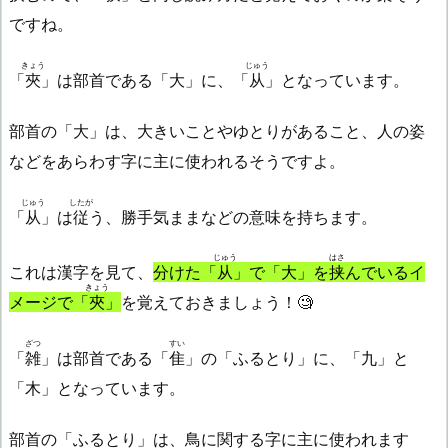
ですね。
きょう
じゅう
「
夾
」は部首である「大」に、「
从
」となっています。
部首の「大」は、大きいことやゆとりがあること、人の姿
などをあらわす字に主に使われるそうですよ。
じゅう
したが
「
从
」は
従
う、勝手気ままなどの意味を持ちます。
じゅう
はさ
これは漢字を見て、
分けた「
从
」で「大」を
挟
んでいるイ
きょう
メージで「
夾
」
を覚えておきましょう！🧐
ざつ
すい
「
雑
」は部首である「
隹
」の「ふるとり」に、「九」と
「木」となっています。
部首の「ふるとり」は、鳥に関する字に主に使われます