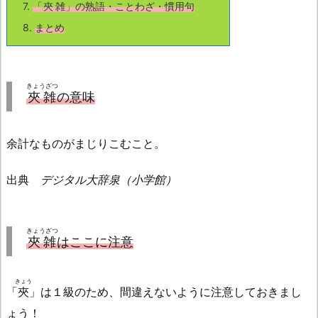
7.
「
夾雑
」の熟語・ことわざ・慣用句
8.
まとめ
きょうざつ
夾雑
の意味
余計なものがまじりこむこと。
出典
デジタル大辞泉（小学館）
きょうざつ
夾雑
はここに注意
きょう
「
夾
」は１級のため、間違えないように注意しておきまし
ょう！