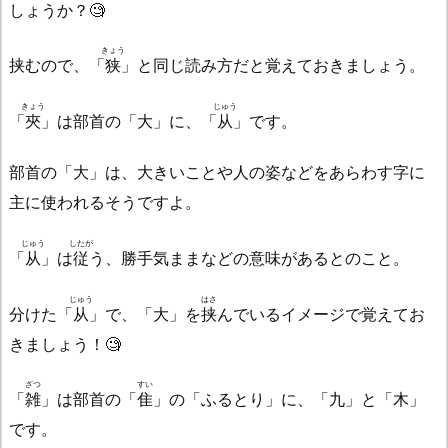
しょうか？🧐
きょう
挟むので、「
狭
」と同じ読み方だと覚えておきましょう。
きょう
じゅう
「
夾
」は部首の「大」に、「
从
」です。
部首の「大」は、大きいことや人の姿などをあらわす字に
主に使われるそうですよ。
じゅう
したが
「
从
」は
従
う、勝手気ままなどの意味があるとのこと。
じゅう
はさ
分けた「
从
」で、「大」を
挟
んでいるイメージで覚えてお
きましょう！🧐
ざつ
すい
「
雑
」は部首の「
隹
」の「ふるとり」に、「九」と「木」
です。