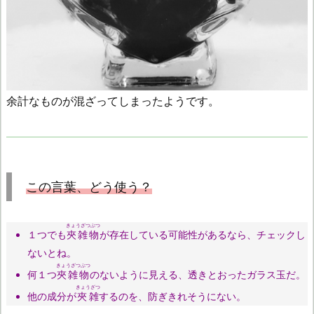
余計なものが混ざってしまったようです。
この言葉、どう使う？
きょうざつぶつ
１つでも
夾雑物
が存在している可能性があるなら、チェックし
ないとね。
きょうざつぶつ
何１つ
夾雑物
のないように見える、透きとおったガラス玉だ。
きょうざつ
他の成分が
夾雑
するのを、防ぎきれそうにない。