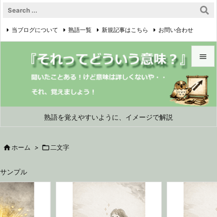
当ブログについて
熟語一覧
新規記事はこちら
お問い合わせ

プライバシーポリシー


メニュ

サイド
熟語を覚えやすいように、イメージで解説

前へ

ホーム
>

二文字

次へ
サンプル

検索