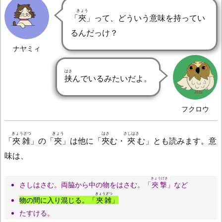
きょう
「
夾
」って、どういう意味を持ってい
るんだっけ？
ナヤミィ
はさ
挟
んでいるみたいだよ。
フクロウ
きょうざつ
きょう
はさ
さしはさ
「
夾雑
」の「
夾
」は他に「
夾
む・
夾
む」とも読みます。意
味は、
きょうげき
さしはさむ。両脇から中の物をはさむ。「
夾撃
」など
きょうざつ
物の間に入り混じる。「
夾雑
」
たすける。