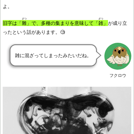
よ。
ざつ
ざつ
旧字は「
雜
」で、多種の集まりを意味して「
雑
」
が成り立
ったという話があります。🧐
雑に混ざってしまったみたいだね。
フクロウ