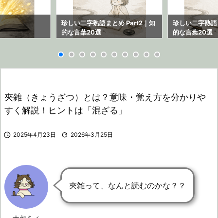
ら
珍しい二字熟語まとめ Part2｜知
珍しい二字熟語ま
的な言葉20選
的な言葉20選
夾雑（きょうざつ）とは？意味・覚え方を分かりや
すく解説！ヒントは「混ざる」

2025年4月23日

2026年3月25日
夾雑って、なんと読むのかな？？
ナヤミィ