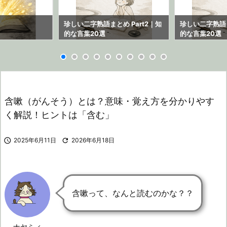
ら
珍しい二字熟語まとめ Part2｜知
珍しい二字熟語ま
的な言葉20選
的な言葉20選
含嗽（がんそう）とは？意味・覚え方を分かりやす
く解説！ヒントは「含む」

2025年6月11日

2026年6月18日
含嗽って、なんと読むのかな？？
ナヤミィ