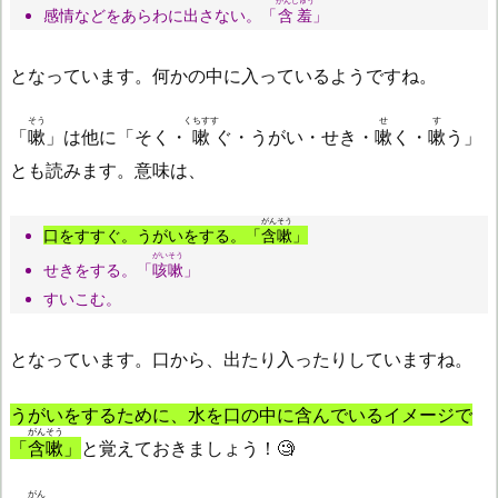
がんしゅう
感情などをあらわに出さない。「
含羞
」
となっています。何かの中に入っているようですね。
そう
くちすす
せ
す
「
嗽
」は他に「そく・
嗽
ぐ・うがい・せき・
嗽
く・
嗽
う」
とも読みます。意味は、
がんそう
口をすすぐ。うがいをする。「
含嗽
」
がいそう
せきをする。「
咳嗽
」
すいこむ。
となっています。口から、出たり入ったりしていますね。
うがいをするために、水を口の中に含んでいるイメージで
がんそう
「
含嗽
」
と覚えておきましょう！🧐
がん