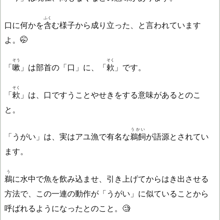
ふく
口に何かを
含
む様子から成り立った、と言われています
よ。🤭
そう
そく
「
嗽
」は部首の「口」に、「
欶
」です。
そく
「
欶
」は、口ですうことやせきをする意味があるとのこ
と。
うかい
「うがい」は、実はアユ漁で有名な
鵜飼
が語源とされてい
ます。
う
鵜
に水中で魚を飲み込ませ、引き上げてからはき出させる
方法で、この一連の動作が「うがい」に似ていることから
呼ばれるようになったとのこと。🧐