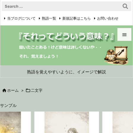
当ブログについて
熟語一覧
新規記事はこちら
お問い合わせ

プライバシーポリシー


メニュ

サイド
熟語を覚えやすいように、イメージで解説

前へ

ホーム
>

二文字

次へ
サンプル

検索