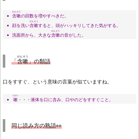
がんそう
含嗽
の回数を増やすべきだ。
がんそう
顔を洗い
含嗽
すると、頭がハッキリしてきた気がする。
がんそう
洗面所から、大きな
含嗽
の音がした。
がんそう
「
含嗽
」の類語
口をすすぐ、という意味の言葉が似ていますね。
うがい
嗽
・・・液体を口に含み、口やのどをすすぐこと。
同じ読み方の熟語👀