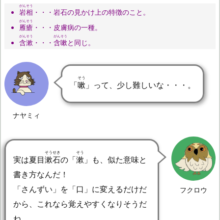
がんそう
岩相
・・・岩石の見かけ上の特徴のこと。
がんそう
雁瘡
・・・皮膚病の一種。
がんそう
がんそう
含漱
・・・
含嗽
と同じ。
そう
「
嗽
」って、少し難しいな・・・。
ナヤミィ
そうせき
そう
実は夏目
漱石
の「
漱
」も、似た意味と
書き方なんだ！
「さんずい」を「口」に変えるだけだ
フクロウ
から、これなら覚えやすくなりそうだ
ね。