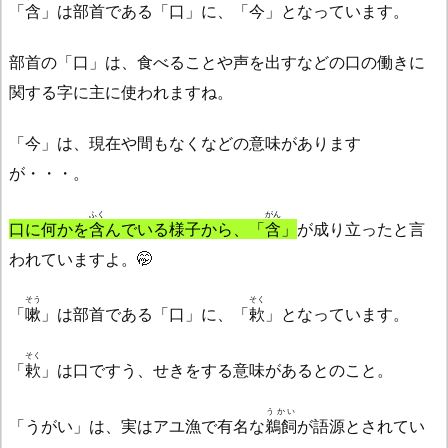
「
含
」は部首である「口」に、「今」となっています。
部首の「口」は、食べることや声を出すなどの口の働きに
関する字に主に使われますね。
「今」は、現在や間もなくなどの意味があります
が・・・。
ふく
がん
口に何かを
含
んでいる様子から、「
含
」
が成り立ったと言
われていますよ。🤭
そう
そく
「
嗽
」は部首である「口」に、「
欶
」となっています。
そく
「
欶
」は口ですう、せきをする意味があるとのこと。
うかい
「うがい」は、実はアユ漁で有名な
鵜飼
が語源とされてい