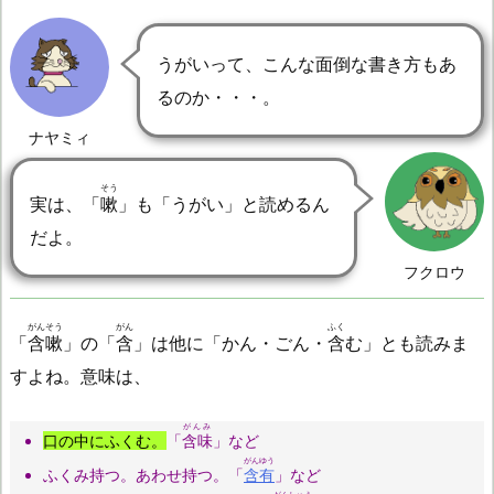
うがいって、こんな面倒な書き方もあ
るのか・・・。
ナヤミィ
そう
実は、「
嗽
」も「うがい」と読めるん
だよ。
フクロウ
がんそう
がん
ふく
「
含嗽
」の「
含
」は他に「かん・ごん・
含
む」とも読みま
すよね。意味は、
がんみ
口の中にふくむ。
「
含味
」など
がんゆう
ふくみ持つ。あわせ持つ。「
含有
」など