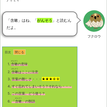
「含嗽」はね、「
がんそう
」と読むん
だよ。
フクロウ
目次
がんそう
1.
含嗽
の意味
がんそう
2.
含嗽
はここに注意
3.
言葉の難しさ
・・・
★★★☆☆
4.
すぐ忘れてしまいそう？それなら・・・
5.
この言葉、どう使う？
がんそう
6.
「
含嗽
」の類語