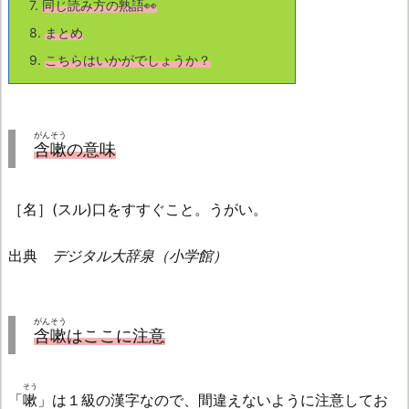
7.
同じ読み方の熟語👀
8.
まとめ
9.
こちら
はいかがでしょうか？
がんそう
含嗽
の意味
［名］(スル)口をすすぐこと。うがい。
出典
デジタル大辞泉（小学館）
がんそう
含嗽
はここに注意
そう
「
嗽
」は１級の漢字なので、間違えないように注意してお