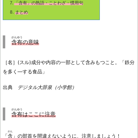
7.
「
含有
」の熟語・ことわざ・慣用句
8.
まとめ
がんゆう
含有
の意味
［名］(スル)成分や内容の一部として含みもつこと。「鉄分
を多く—する食品」
出典
デジタル大辞泉（小学館）
がんゆう
含有
はここに注意
がん
「
含
」の部首を間違えないように、注意しましょう！