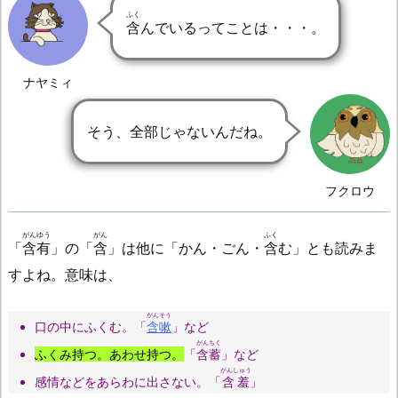
ふく
含
んでいるってことは・・・。
ナヤミィ
そう、全部じゃないんだね。
フクロウ
がんゆう
がん
ふく
「
含有
」の「
含
」は他に「かん・ごん・
含
む」とも読みま
すよね。意味は、
がんそう
口の中にふくむ。「
含嗽
」など
がんちく
ふくみ持つ。あわせ持つ。
「
含蓄
」など
がんしゅう
感情などをあらわに出さない。「
含羞
」