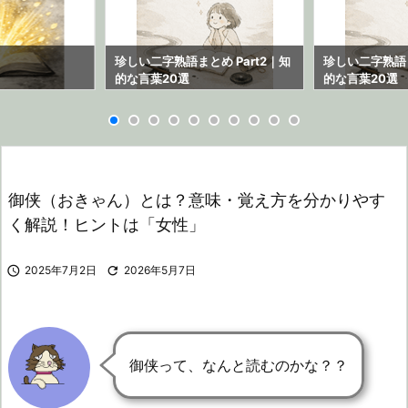
ら
珍しい二字熟語まとめ Part2｜知
珍しい二字熟語ま
的な言葉20選
的な言葉20選
御侠（おきゃん）とは？意味・覚え方を分かりやす
く解説！ヒントは「女性」

2025年7月2日

2026年5月7日
御侠って、なんと読むのかな？？