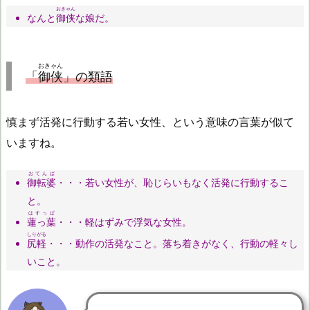
おきゃん
なんと
御侠
な娘だ。
おきゃん
「
御侠
」の類語
慎まず活発に行動する若い女性、という意味の言葉が似て
いますね。
おてんば
御転婆
・・・若い女性が、恥じらいもなく活発に行動するこ
と。
はすっぱ
蓮っ葉
・・・軽はずみで浮気な女性。
しりがる
尻軽
・・・動作の活発なこと。落ち着きがなく、行動の軽々し
いこと。