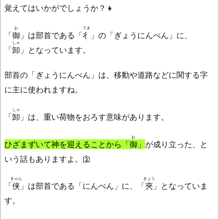
覚えてはいかがでしょうか？👧
お
てき
「
御
」は部首である「
彳
」の「ぎょうにんべん」に、
しゃ
「
卸
」となっています。
部首の「ぎょうにんべん」は、移動や道路などに関する字
に主に使われますね。
しゃ
「
卸
」は、重い荷物をおろす意味があります。
お
ひざまずいて神を迎えることから「
御
」
が成り立った、と
いう話もありますよ。🛐
きゃん
きょう
「
侠
」は部首である「にんべん」に、「
夾
」となっていま
す。