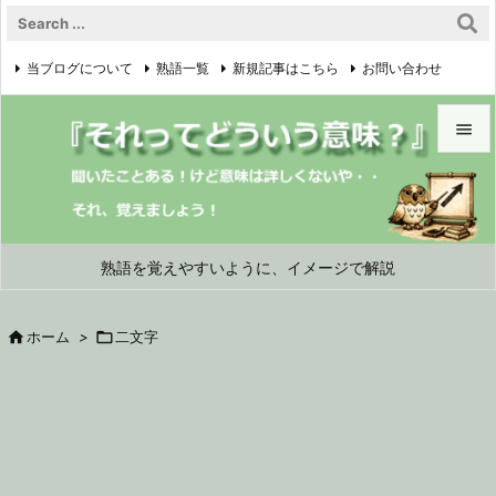
当ブログについて
熟語一覧
新規記事はこちら
お問い合わせ

プライバシーポリシー


メニュ

サイド
熟語を覚えやすいように、イメージで解説

前へ

ホーム
>

二文字

次へ

検索