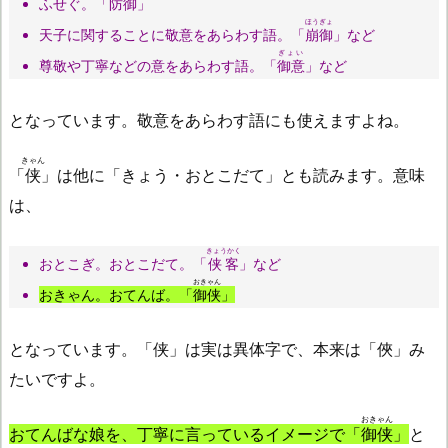
ふせぐ。「
防御
」
ほうぎょ
天子に関することに敬意をあらわす語。「
崩御
」など
ぎょい
尊敬や丁寧などの意をあらわす語。「
御意
」など
となっています。敬意をあらわす語にも使えますよね。
きゃん
「
侠
」は他に「きょう・おとこだて」とも読みます。意味
は、
きょうかく
おとこぎ。おとこだて。「
侠客
」など
おきゃん
おきゃん。おてんば。「
御侠
」
となっています。「侠」は実は異体字で、本来は「俠」み
たいですよ。
おきゃん
おてんばな娘を、丁寧に言っているイメージで「
御侠
」
と