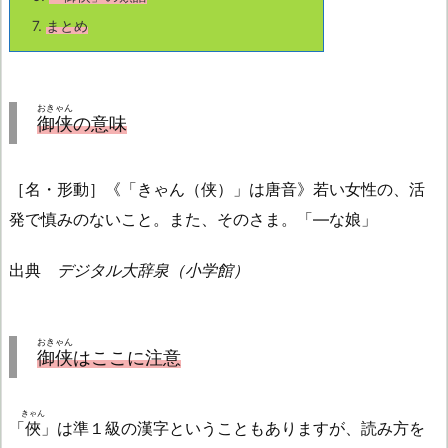
7.
まとめ
おきゃん
御侠
の意味
［名・形動］《「きゃん（侠）」は唐音》若い女性の、活
発で慎みのないこと。また、そのさま。「—な娘」
出典
デジタル大辞泉（小学館）
おきゃん
御侠
はここに注意
きゃん
「
俠
」は準１級の漢字ということもありますが、読み方を