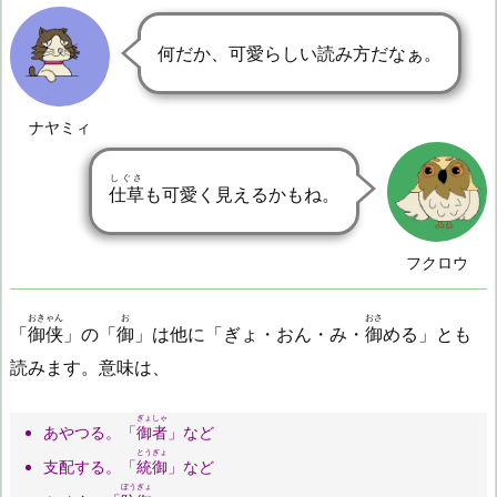
何だか、可愛らしい読み方だなぁ。
ナヤミィ
しぐさ
仕草
も可愛く見えるかもね。
フクロウ
おきゃん
お
おさ
「
御侠
」の「
御
」は他に「ぎょ・おん・み・
御
める」とも
読みます。意味は、
ぎょしゃ
あやつる。「
御者
」など
とうぎょ
支配する。「
統御
」など
ぼうぎょ