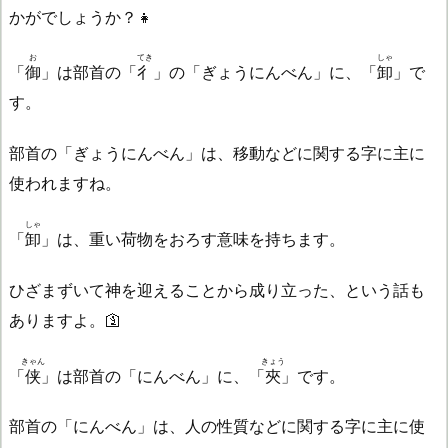
かがでしょうか？👧
お
てき
しゃ
「
御
」は部首の「
彳
」の「ぎょうにんべん」に、「
卸
」で
す。
部首の「ぎょうにんべん」は、移動などに関する字に主に
使われますね。
しゃ
「
卸
」は、重い荷物をおろす意味を持ちます。
ひざまずいて神を迎えることから成り立った、という話も
ありますよ。🛐
きゃん
きょう
「
侠
」は部首の「にんべん」に、「
夾
」です。
部首の「にんべん」は、人の性質などに関する字に主に使