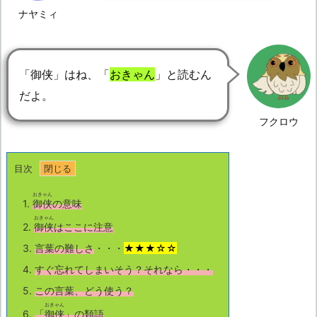
ナヤミィ
「御侠」はね、「
おきゃん
」と読むん
だよ。
フクロウ
目次
おきゃん
1.
御侠
の意味
おきゃん
2.
御侠
はここに注意
3.
言葉の難しさ
・・・
★★★☆☆
4.
すぐ忘れてしまいそう？それなら・・・
5.
この言葉、どう使う？
おきゃん
6.
「
御侠
」の類語