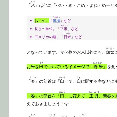
まい
「
米
」は他に「べい・め・こめ・よね・めーと
こめびつ
おこめ。
「
米櫃
」など
へいべい
長さの単位。「
平米
」など
にちべい
アメリカの略。「
日米
」など
ひんぱん
となっています。食べ物のお米以外にも、
頻繁
うす
しょうまい
お米を
臼
でついているイメージで「
舂米
」
を覚
しょう
きゅう
うす
「
舂
」の部首は「
臼
」で、
臼
に関する字などに
きゅう
しょうがつ
「春」の部首を「
臼
」に変えて、
正月
、新春を
えておきましょう！🧐
まい
ほさき
な