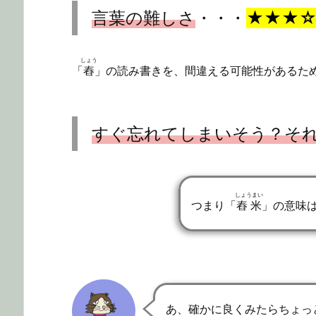
言葉の難しさ
・・・
★★★
しょう
「
舂
」の読み書きを、間違える可能性があるた
すぐ忘れてしまいそう？そ
しょうまい
つまり「
舂米
」の意味
あ、確かに良くみたらちょっ