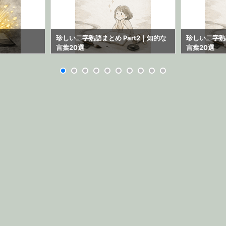
珍しい二字熟語まとめ Part2｜知的な
珍しい二字熟語
言葉20選
言葉20選