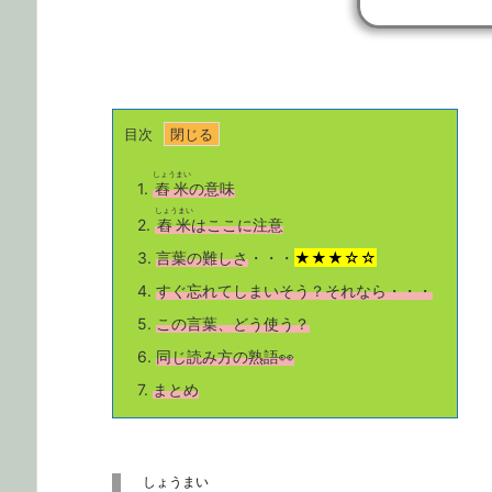
目次
しょうまい
1.
舂米
の意味
しょうまい
2.
舂米
はここに注意
3.
言葉の難しさ
・・・
★★★☆☆
4.
すぐ忘れてしまいそう？それなら・・・
5.
この言葉、どう使う？
6.
同じ読み方の熟語👀
7.
まとめ
しょうまい