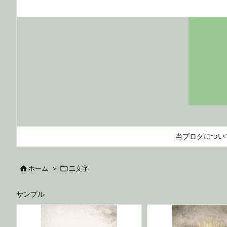
当ブログについ

ホーム
>

二文字
サンプル