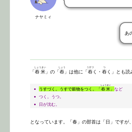
ナヤミィ
あ
しょうまい
しょう
うすづ
つ
「
舂米
」の「
舂
」は他に「
舂
く・
舂
く」とも読
しょうまい
うすづく。うすで穀物をつく。「
舂米
」
など
つく。うつ。
日が沈む。
となっています。「春」の部首は「日」ですが