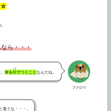
☆☆
め。
れなら・・・
うす
は、
米を
臼
でつくこと
なんだね。
フクロウ
と違うな・・・。