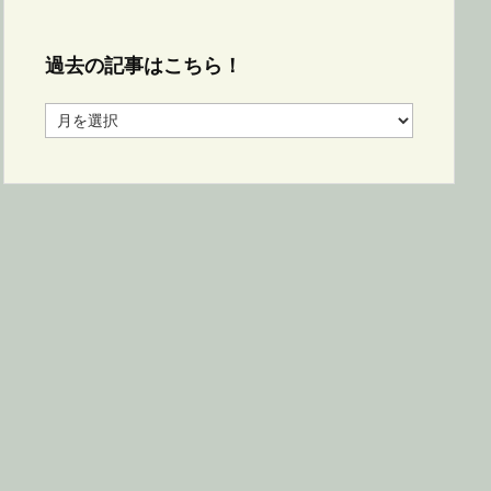
過去の記事はこちら！
過
去
の
記
事
は
こ
ち
ら！