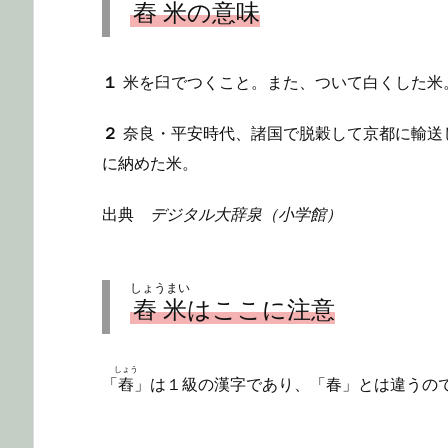
舂米
の意味
１
米を臼でつくこと。また、ついて白くした米
２
奈良・平安時代、諸国で脱穀して京都に輸送し、
に納めた米。
出典
デジタル大辞泉（小学館）
しょうまい
舂米
はここに注意
しょう
「
舂
」は１級の漢字であり、「春」とは違うの