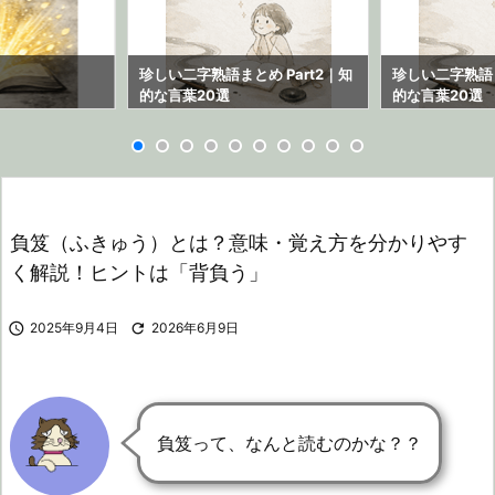
ら
珍しい二字熟語まとめ Part2｜知
珍しい二字熟語ま
的な言葉20選
的な言葉20選
負笈（ふきゅう）とは？意味・覚え方を分かりやす
く解説！ヒントは「背負う」

2025年9月4日

2026年6月9日
負笈って、なんと読むのかな？？