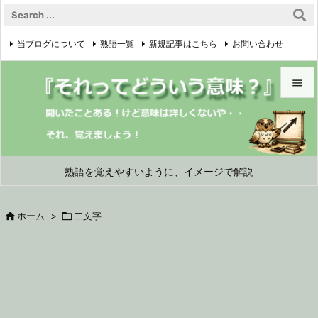
当ブログについて
熟語一覧
新規記事はこちら
お問い合わせ

プライバシーポリシー


メニュ

サイド
熟語を覚えやすいように、イメージで解説

前へ

ホーム
>

二文字

次へ

検索