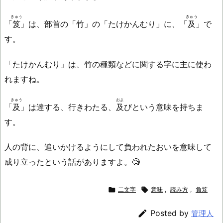
きゅう
きゅう
「
笈
」は、部首の「竹」の「たけかんむり」に、「
及
」で
す。
「たけかんむり」は、竹の種類などに関する字に主に使わ
れますね。
きゅう
およ
「
及
」は達する、行きわたる、
及
びという意味を持ちま
す。
人の背に、追いかけるようにして負われたおいを意味して
成り立ったという話がありますよ。🧐

二文字

意味
,
読み方
,
負笈

Posted by
管理人