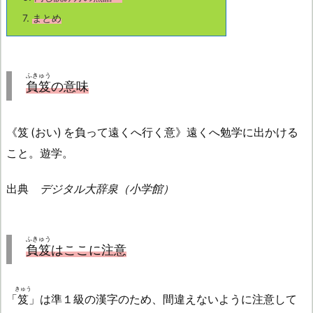
7.
まとめ
ふきゅう
負笈
の意味
《笈 (おい) を負って遠くへ行く意》遠くへ勉学に出かける
こと。遊学。
出典
デジタル大辞泉（小学館）
ふきゅう
負笈
はここに注意
きゅう
「
笈
」は準１級の漢字のため、間違えないように注意して