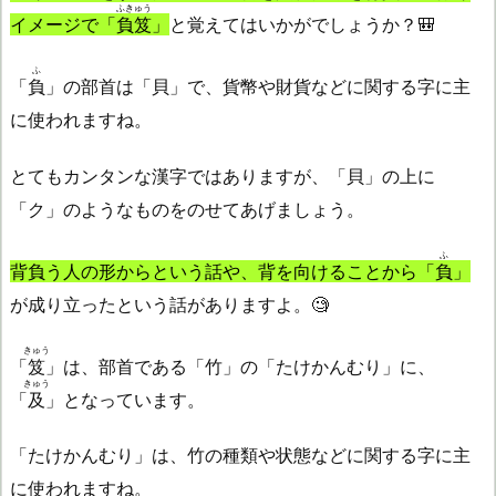
ふきゅう
イメージで「
負笈
」
と覚えてはいかがでしょうか？🎒
ふ
「
負
」の部首は「貝」で、貨幣や財貨などに関する字に主
に使われますね。
とてもカンタンな漢字ではありますが、「貝」の上に
「ク」のようなものをのせてあげましょう。
ふ
背負う人の形からという話や、背を向けることから「
負
」
が成り立ったという話がありますよ。🧐
きゅう
「
笈
」は、部首である「竹」の「たけかんむり」に、
きゅう
「
及
」となっています。
「たけかんむり」は、竹の種類や状態などに関する字に主
に使われますね。