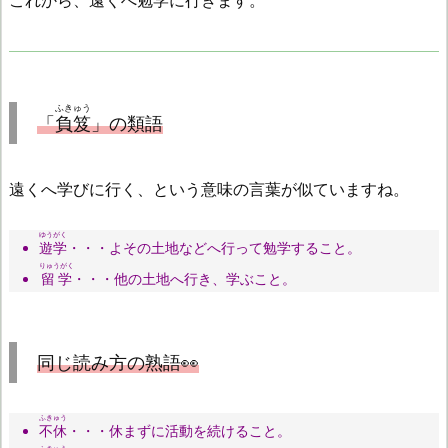
これから、遠くへ勉学に行きます。
ふきゅう
「
負笈
」の類語
遠くへ学びに行く、という意味の言葉が似ていますね。
ゆうがく
遊学
・・・よその土地などへ行って勉学すること。
りゅうがく
留学
・・・他の土地へ行き、学ぶこと。
同じ読み方の熟語👀
ふきゅう
不休
・・・休まずに活動を続けること。