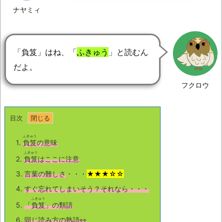
ナヤミィ
「負笈」はね、「
ふきゅう
」と読むん
だよ。
フクロウ
目次
ふきゅう
1.
負笈
の意味
ふきゅう
2.
負笈
はここに注意
3.
言葉の難しさ
・・・
★★★☆☆
4.
すぐ忘れてしまいそう？それなら・・・
ふきゅう
5.
「
負笈
」の類語
6.
同じ読み方の熟語👀