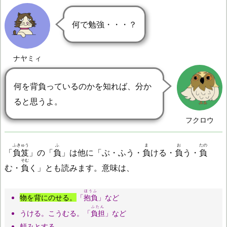
何で勉強・・・？
ナヤミィ
何を背負っているのかを知れば、分か
ると思うよ。
フクロウ
ふきゅう
ふ
ま
お
たの
「
負笈
」の「
負
」は他に「ぶ・ふう・
負
ける・
負
う・
負
そむ
む・
負
く」とも読みます。意味は、
ほうふ
物を背にのせる。
「
抱負
」など
ふたん
うける。こうむる。「
負担
」など
頼みとする。