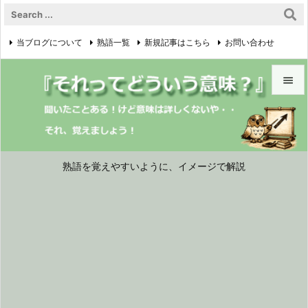
当ブログについて
熟語一覧
新規記事はこちら
お問い合わせ

プライバシーポリシー


メニュ

サイド
熟語を覚えやすいように、イメージで解説

前へ

次へ

検索