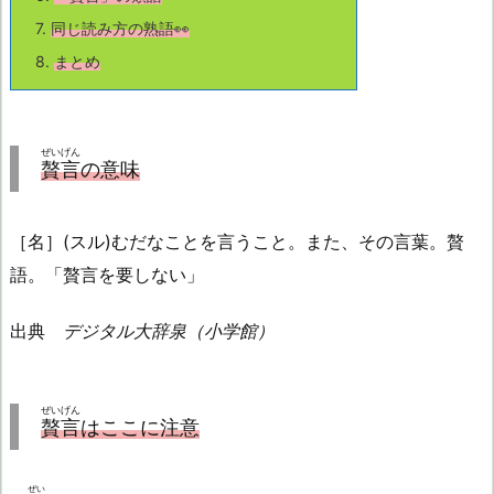
7.
同じ読み方の熟語👀
8.
まとめ
ぜいげん
贅言
の意味
［名］(スル)むだなことを言うこと。また、その言葉。贅
語。「贅言を要しない」
出典
デジタル大辞泉（小学館）
ぜいげん
贅言
はここに注意
ぜい