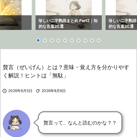
ら
珍しい二字熟語まとめ Part2｜知
珍しい二字熟語ま
的な言葉20選
的な言葉20選
贅言（ぜいげん）とは？意味・覚え方を分かりやす
く解説！ヒントは「無駄」

2026年6月5日

2026年8月6日
贅言って、なんと読むのかな？？