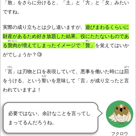
「
敖
」をさらに分けると、「土」と「方」と「
攵
」みたい
ですね。
実際の成り立ちとは少し違いますが、
遊びまわるくらいに
財産があるため好き放題した結果、役にたたないものであ
ぜいにく
ぜい
る
贅肉
が増えてしまったイメージで「
贅
」
を覚えてはいか
がでしょうか？🧐
げん
ばつ
「
言
」は刃物と口を表現していて、悪事を働いた時には
罰
ちか
をうける、という
誓
いを意味して「言」が成り立ったと言
われていますよ！
必要ではない、余計なことを言ってし
まってるんだろうね。
フクロウ