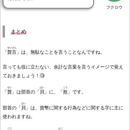
フクロウ
まとめ
ぜいげん
「
贅言
」は、無駄なことを言うことなんですね。
言っても役に立たない、余計な言葉を言うイメージで覚え
ておきましょう！🧐
ぜい
ばい
ごう
「
贅
」は部首の「
貝
」に、「
敖
」です。
ばい
部首の「
貝
」は、貨幣に関する行為などに関する字に主に
使われますね。
ごう
おご