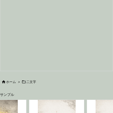

ホーム
>

二文字
サンプル