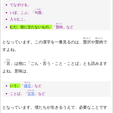
てなずける。
こうぜい
いぼ。こぶ。「
句贅
」
入りむこ。
ぜいにく
むだ。役に立たないもの。
「
贅肉
」など
ぜいたく
ぜいにく
となっています。この漢字を一番見るのは、
贅沢
や
贅肉
で
すよね。
げん
い
「
言
」は他に「ごん・
言
う・こと・ことば」とも読みます
よね。意味は、
るげん
いう。
「
縷言
」など
げんち
ことば
。「
言質
」など
となっています。僕たちが生きるうえで、必要なことです