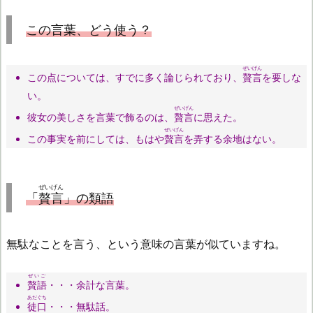
この言葉、どう使う？
ぜいげん
この点については、すでに多く論じられており、
贅言
を要しな
い。
ぜいげん
彼女の美しさを言葉で飾るのは、
贅言
に思えた。
ぜいげん
この事実を前にしては、もはや
贅言
を弄する余地はない。
ぜいげん
「
贅言
」の類語
無駄なことを言う、という意味の言葉が似ていますね。
ぜいご
贅語
・・・余計な言葉。
あだぐち
徒口
・・・無駄話。