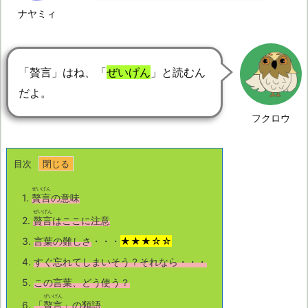
ナヤミィ
「贅言」はね、「
ぜいげん
」と読むん
だよ。
フクロウ
目次
ぜいげん
1.
贅言
の意味
ぜいげん
2.
贅言
はここに注意
3.
言葉の難しさ
・・・
★★★☆☆
4.
すぐ忘れてしまいそう？それなら・・・
5.
この言葉、どう使う？
ぜいげん
6.
「
贅言
」の類語