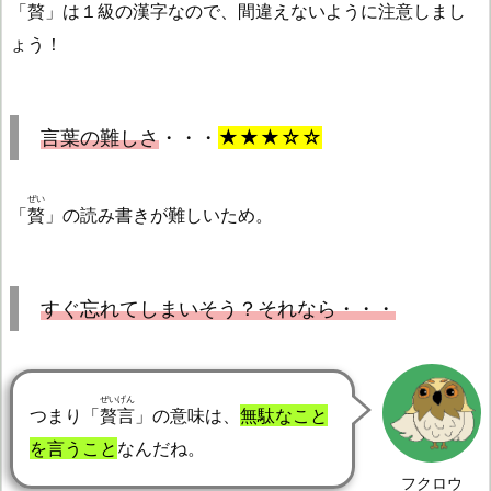
「
贅
」は１級の漢字なので、間違えないように注意しまし
ょう！
言葉の難しさ
・・・
★★★☆☆
ぜい
「
贅
」の読み書きが難しいため。
すぐ忘れてしまいそう？それなら・・・
ぜいげん
つまり「
贅言
」の意味は、
無駄なこと
を言うこと
なんだね。
フクロウ