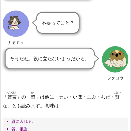
不要ってこと？
ナヤミィ
そうだね、役に立たないようだから。
フクロウ
ぜいげん
ぜい
よけい
「
贅言
」の「
贅
」は他に「せい・いぼ・こぶ・むだ・
贅
な」とも読みます。意味は、
質に入れる。
質。抵当。