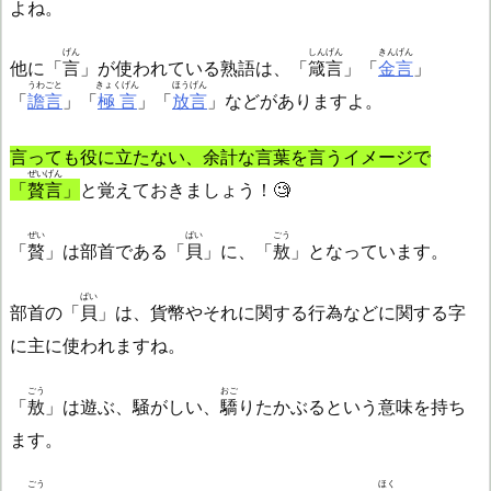
よね。
げん
しんげん
きんげん
他に「
言
」が使われている熟語は、「
箴言
」「
金言
」
うわごと
きょくげん
ほうげん
「
譫言
」「
極言
」「
放言
」などがありますよ。
言っても役に立たない、余計な言葉を言うイメージで
ぜいげん
「
贅言
」
と覚えておきましょう！🧐
ぜい
ばい
ごう
「
贅
」は部首である「
貝
」に、「
敖
」となっています。
ばい
部首の「
貝
」は、貨幣やそれに関する行為などに関する字
に主に使われますね。
ごう
おご
「
敖
」は遊ぶ、騒がしい、
驕
りたかぶるという意味を持ち
ます。
ごう
ほく