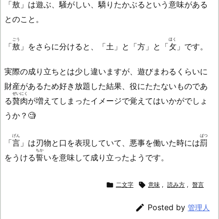
「
敖
」は遊ぶ、騒がしい、
驕
りたかぶるという意味がある
とのこと。
ごう
ほく
「
敖
」をさらに分けると、「土」と「方」と「
攵
」です。
実際の成り立ちとは少し違いますが、遊びまわるくらいに
財産があるため好き放題した結果、役にたたないものであ
ぜいにく
る
贅肉
が増えてしまったイメージで覚えてはいかがでしょ
うか？🧐
げん
ばつ
「
言
」は刃物と口を表現していて、悪事を働いた時には
罰
ちか
をうける
誓
いを意味して成り立ったようです。

二文字

意味
,
読み方
,
贅言

Posted by
管理人