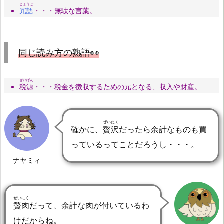
じょうご
冗語
・・・無駄な言葉。
同じ読み方の熟語👀
ぜいげん
税源
・・・税金を徴収するための元となる、収入や財産。
ぜいたく
確かに、
贅沢
だったら余計なものも買
っているってことだろうし・・・。
ナヤミィ
ぜいにく
贅肉
だって、余計な肉が付いているわ
けだからね。