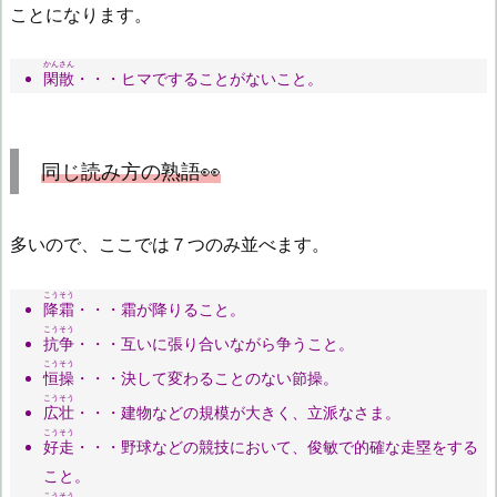
ことになります。
かんさん
閑散
・・・ヒマですることがないこと。
同じ読み方の熟語👀
多いので、ここでは７つのみ並べます。
こうそう
降霜
・・・霜が降りること。
こうそう
抗争
・・・互いに張り合いながら争うこと。
こうそう
恒操
・・・決して変わることのない節操。
こうそう
広壮
・・・建物などの規模が大きく、立派なさま。
こうそう
好走
・・・野球などの競技において、俊敏で的確な走塁をする
こと。
こうそう