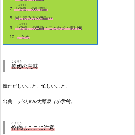
こうそう
7.
「
倥偬
」の対義語
8.
同じ読み方の熟語👀
こうそう
9.
「
倥偬
」の熟語・ことわざ・慣用句
10.
まとめ
こうそう
倥偬
の意味
慌ただしいこと。忙しいこと。
出典
デジタル大辞泉（小学館）
こうそう
倥偬
はここに注意