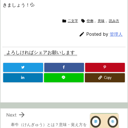
きましょう！💦

二文字

倥偬
,
意味
,
読み方

Posted by
管理人
よろしければシェアお願いします
Copy

Next
牽牛（けんぎゅう）とは？意味・覚え方を