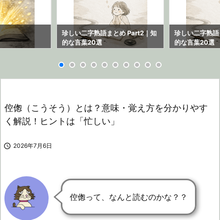
ら
珍しい二字熟語まとめ Part2｜知
珍しい二字熟語ま
的な言葉20選
的な言葉20選
倥偬（こうそう）とは？意味・覚え方を分かりやす
く解説！ヒントは「忙しい」

2026年7月6日
倥偬って、なんと読むのかな？？