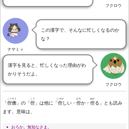
フクロウ
この漢字で、そんなに忙しくなるのか
な？
ナヤミィ
漢字を見ると、忙しくなった理由がわ
かりそうだよ。
フクロウ
こうそう
こう
いそが
おろ
ぬか
「
倥偬
」の「
倥
」は他に「
倥
しい・
倥
か・
倥
る」とも読み
ます。意味は、
おろか。無知なさま。