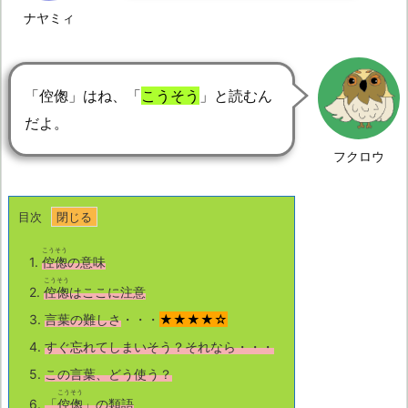
ナヤミィ
「倥偬」はね、「
こうそう
」と読むん
だよ。
フクロウ
目次
こうそう
1.
倥偬
の意味
こうそう
2.
倥偬
はここに注意
3.
言葉の難しさ
・・・
★★★★☆
4.
すぐ忘れてしまいそう？それなら・・・
5.
この言葉、どう使う？
こうそう
6.
「
倥偬
」の類語