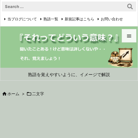
当ブログについて
熟語一覧
新規記事はこちら
お問い合わせ

プライバシーポリシー


メニュ

サイド
熟語を覚えやすいように、イメージで解説

前へ

ホーム
>

二文字

次へ

検索