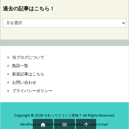
過去の記事はこちら！
過
去
の
記
事
は
こ
当ブログについて
ち
ら！
熟語一覧
新規記事はこちら
お問い合わせ
プライバシーポリシー
Copyright ©
2026
それってどういう意味？
All Rights Reserved.



WordPress Luxeritas Theme is provided by "
Thought is free
".