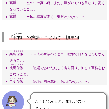
高層
・・・空の中の高い所。また、層がいくつも重なり、高く
なっていること。
こうそう
高燥
・・・土地の標高が高く、湿気が少ないこと。
こうそう
「
倥偬
」の熟語・ことわざ・慣用句
へいばこうそう
兵馬倥偬
・・・軍人の生活のことで、戦争で日々をせわしなく
送ること。
じゅうばこうそう
戎馬倥偬
・・・戦場であわただしく走り回り、忙しく軍務をお
こなうこと。
かんかこうそう
干戈倥偬
・・・戦争に明け暮れ、休む暇がないこと。
こうしてみると、忙しいのっ
て・・・。