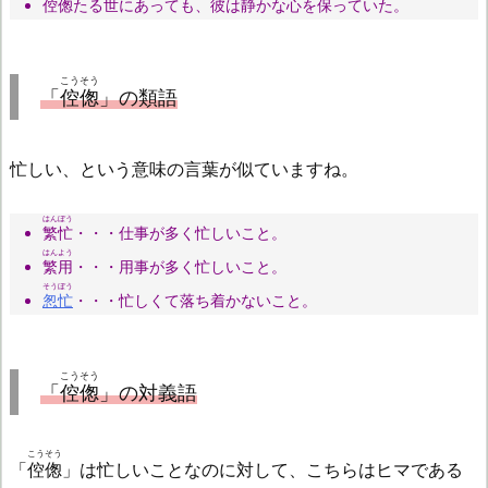
倥偬
たる世にあっても、彼は静かな心を保っていた。
こうそう
「
倥偬
」の類語
忙しい、という意味の言葉が似ていますね。
はんぼう
繁忙
・・・仕事が多く忙しいこと。
はんよう
繁用
・・・用事が多く忙しいこと。
そうぼう
怱忙
・・・忙しくて落ち着かないこと。
こうそう
「
倥偬
」の対義語
こうそう
「
倥偬
」は忙しいことなのに対して、こちらはヒマである