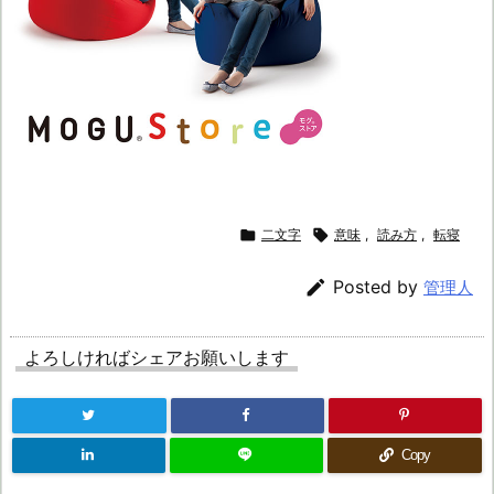

二文字

意味
,
読み方
,
転寝

Posted by
管理人
よろしければシェアお願いします
Copy