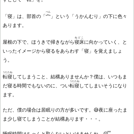
べん
「寝」は、部首の「
宀
」という「うかんむり」の下に色々
あります。
ねどこ
屋根の下で、ほうきで掃きながら
寝床
に向かっていく、と
いったイメージから寝るをあらわす「寝」を覚えましょ
う。
うたたね
転寝
してしまうこと、結構ありませんか？僕は、いつもま
うたたね
だ寝る時間でもないのに、つい
転寝
してしまいそうになり
ます。
ただ、僕の場合は居眠りの方が多いです。😅夜に座ったま
ま少し寝てしまうことが結構あります・・・。
睡眠時間はちゃんと取らないといけませんね。😴