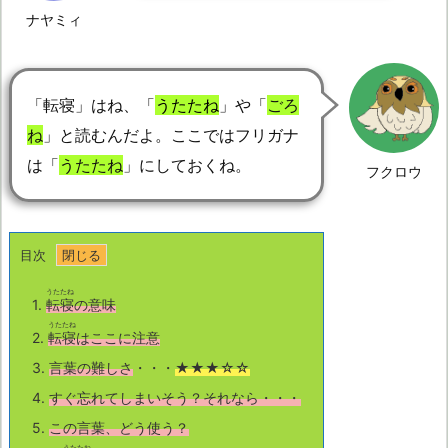
ナヤミィ
「転寝」はね、「
うたたね
」や「
ごろ
ね
」と読むんだよ。ここではフリガナ
は「
うたたね
」にしておくね。
フクロウ
目次
うたたね
1.
転寝
の意味
うたたね
2.
転寝
はここに注意
3.
言葉の難しさ
・・・
★★★☆☆
4.
すぐ忘れてしまいそう？それなら・・・
5.
この言葉、どう使う？
うたたね