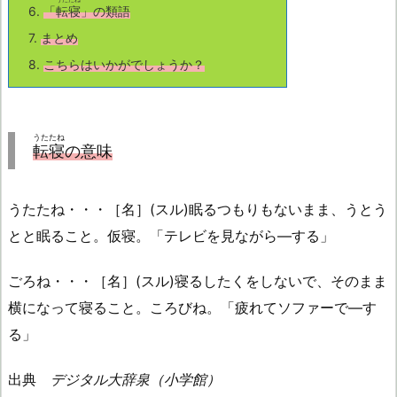
6.
「
転寝
」の類語
7.
まとめ
8.
こちらはいかがでしょうか？
うたたね
転寝
の意味
うたたね・・・［名］(スル)眠るつもりもないまま、うとう
とと眠ること。仮寝。「テレビを見ながら―する」
ごろね・・・［名］(スル)寝るしたくをしないで、そのまま
横になって寝ること。ころびね。「疲れてソファーで―す
る」
出典
デジタル大辞泉（小学館）