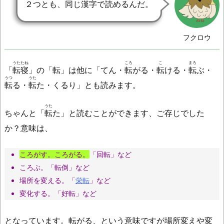
２つとも、同じ漢字で読めるんだ。
フクロウ
うたたね
ころ
こ
まろ
「
転寝
」の「
転
」は他に「てん・
転
がる・
転
ける・
転
ぶ・
うつ
うた
転
る・
転
た・くるり」とも読みます。
うた
ちゃんと「
転
た」と読むことができます、ご存じでした
か？意味は、
ころがす。ころがる。
「回転」など
ころぶ。「転倒」など
場所を変える。「
栄転
」など
変化する。「好転」など
となっています。転がる、という意味ですが場所変えや変