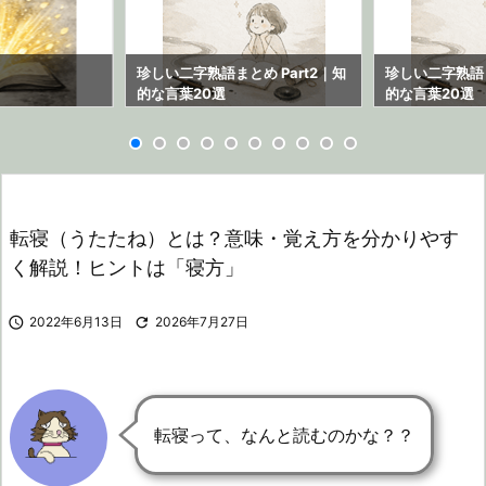
ら
珍しい二字熟語まとめ Part2｜知
珍しい二字熟語ま
的な言葉20選
的な言葉20選
転寝（うたたね）とは？意味・覚え方を分かりやす
く解説！ヒントは「寝方」

2022年6月13日

2026年7月27日
転寝って、なんと読むのかな？？