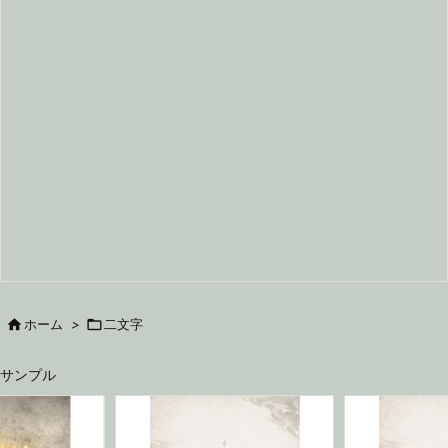

ホーム
>

二文字
サンプル