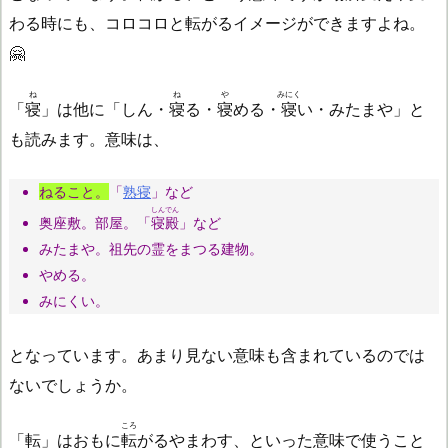
わる時にも、コロコロと転がるイメージができますよね。
🤗
ね
ね
や
みにく
「
寝
」は他に「しん・
寝
る・
寝
める・
寝
い・みたまや」と
も読みます。意味は、
ねること。
「
熟寝
」など
しんでん
奥座敷。部屋。「
寝殿
」など
みたまや。祖先の霊をまつる建物。
やめる。
みにくい。
となっています。あまり見ない意味も含まれているのでは
ないでしょうか。
ころ
「転」はおもに
転
がるやまわす、といった意味で使うこと