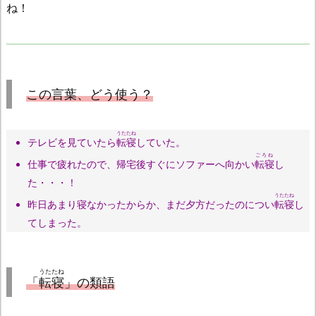
ね！
この言葉、どう使う？
うたたね
テレビを見ていたら
転寝
していた。
ごろね
仕事で疲れたので、帰宅後すぐにソファーへ向かい
転寝
し
た・・・！
うたたね
昨日あまり寝なかったからか、まだ夕方だったのについ
転寝
し
てしまった。
うたたね
「
転寝
」の類語