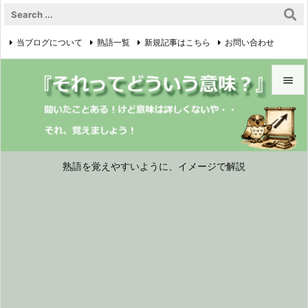
当ブログについて
熟語一覧
新規記事はこちら
お問い合わせ

プライバシーポリシー


メニュ

サイド
熟語を覚えやすいように、イメージで解説

前へ

次へ

検索